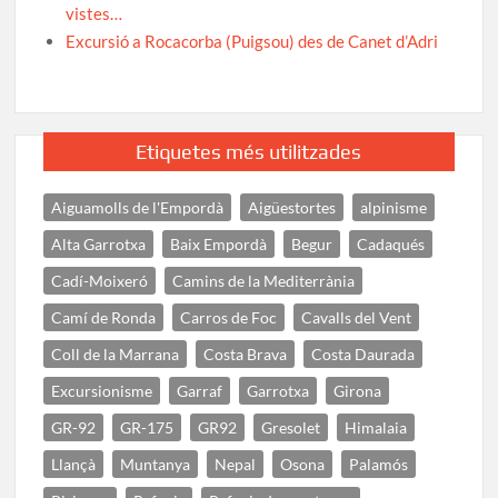
vistes…
Excursió a Rocacorba (Puigsou) des de Canet d’Adri
Etiquetes més utilitzades
Aiguamolls de l'Empordà
Aigüestortes
alpinisme
Alta Garrotxa
Baix Empordà
Begur
Cadaqués
Cadí-Moixeró
Camins de la Mediterrània
Camí de Ronda
Carros de Foc
Cavalls del Vent
Coll de la Marrana
Costa Brava
Costa Daurada
Excursionisme
Garraf
Garrotxa
Girona
GR-92
GR-175
GR92
Gresolet
Himalaia
Llançà
Muntanya
Nepal
Osona
Palamós