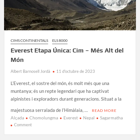
CIMS CONTINENTALS
ELS 8000
Everest Etapa Única: Cim – Més Alt del
Món
Albert Barnosell Jordà
11 d'octubre de 2023
L’Everest, el sostre del món, és molt més que una
muntanya; és un repte legendari que ha captivat
alpinistes i exploradors durant generacions. Situat a la
majestuosa serralada de l’Himàlaia, …
READ MORE
Alçada
Chomolungma
Everest
Nepal
Sagarmatha
on
Comment
Everest
Etapa