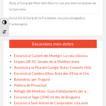
Ruta al Gorg del Molí dels Murris: Les piscines turqueses de
la Garrotxa
Excursió al Gorg de la Foradada: una joia amagada a
Toggle High Contrast
Cantonigròs
Toggle Font size
Excursions mes vistes
Excursió al Castell del Montgrí: La ruta clàssica
Etapes GR-92: Sender de la Mediterrànea
Ascensió a la Pica del Canigó: Ruta i Consells Útils
Excursió al Cambra d’Ase: Ruta des d’Eina al Cim
Balandrau: per Tragurà
Política de Privacitat
Refugis del Montsec: Guia d’allotjaments per a…
Excursió al Taga (2040 m) des de Bruguera
Excursió a Sant Antoni de Camprodon: ruta amb