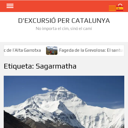
Skip
Search
to
content
D'EXCURSIÓ PER CATALUNYA
No importa el cim, sinó el camí
de l’Alta Garrotxa
Fageda de la Grevolosa: El santuari d
Etiqueta:
Sagarmatha