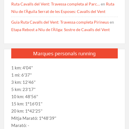
Ruta Cavalls del Vent: Travessa completa al Parc…
en
Ruta
Niu de l’Àguila Serrat de les Esposes: Cavalls del Vent
Guia Ruta Cavalls del Vent: Travessa completa Pirineus
en
Etapa Rebost a Niu de l’Àliga: Sostre de Cavalls del Vent
Marques personals running
1 km: 4'04''
1 mi: 6'37''
3 km: 12'46''
5 km: 23'17''
10 km: 48'56''
15 km: 1º16'01''
20 km: 1º42'25''
Mitja Marató: 1º48'39''
Marató: -