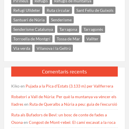
Pirineus
Refugis
Refugis de muntanya
Refugi Ulldeter
Ruta circular
Sant Feliu de Guíxols
Santuari de Núria
Senderisme
Senderisme Catalunya
Tarragona
Tarragonès
Torroella de Montgrí
Tossa de Mar
Vallter
Via verda
Vilanova i la Geltrú
Comentaris recents
Kiko
en
Pujada a la Pica d’Estats (3.133 m) per Vallferrera
Robatori a Vall de Núria: Per què la muntanya va vèncer els
lladres
en
Ruta de Queralbs a Núria a peu: guia de l’excursió
Ruta als Bufadors de Beví: un bosc de conte de fades a
Osona
en
Congost de Mont-rebei: El camí excavat a la roca