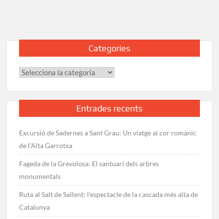
Única:
Cim
–
Més
Categories
Alt
del
Categories
Món
Entrades recents
Excursió de Sadernes a Sant Grau: Un viatge al cor romànic
de l’Alta Garrotxa
Fageda de la Grevolosa: El santuari dels arbres
monumentals
Ruta al Salt de Sallent: l’espectacle de la cascada més alta de
Catalunya