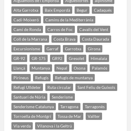
Aiguamolls de l'Empordà
Aigüestortes
alpinisme
Alta Garrotxa
Baix Empordà
Begur
Cadaqués
Cadí-Moixeró
Camins de la Mediterrània
Camí de Ronda
Carros de Foc
Cavalls del Vent
Coll de la Marrana
Costa Brava
Costa Daurada
Excursionisme
Garraf
Garrotxa
Girona
GR-92
GR-175
GR92
Gresolet
Himalaia
Llançà
Muntanya
Nepal
Osona
Palamós
Pirineus
Refugis
Refugis de muntanya
Refugi Ulldeter
Ruta circular
Sant Feliu de Guíxols
Santuari de Núria
Senderisme
Senderisme Catalunya
Tarragona
Tarragonès
Torroella de Montgrí
Tossa de Mar
Vallter
Via verda
Vilanova i la Geltrú