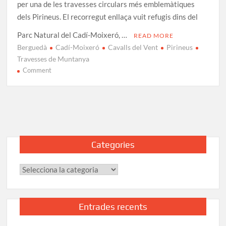
per una de les travesses circulars més emblemàtiques
dels Pirineus. El recorregut enllaça vuit refugis dins del
Parc Natural del Cadí-Moixeró, …
READ MORE
Berguedà
Cadí-Moixeró
Cavalls del Vent
Pirineus
Travesses de Muntanya
on
Comment
Ruta
Cavalls
del
Vent:
Travessa
completa
Categories
al
Parc…
Categories
Entrades recents