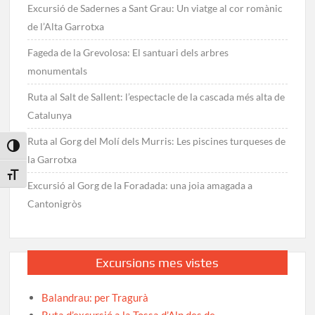
Excursió de Sadernes a Sant Grau: Un viatge al cor romànic
de l’Alta Garrotxa
Fageda de la Grevolosa: El santuari dels arbres
monumentals
Ruta al Salt de Sallent: l’espectacle de la cascada més alta de
Catalunya
Ruta al Gorg del Molí dels Murris: Les piscines turqueses de
Toggle High Contrast
la Garrotxa
Toggle Font size
Excursió al Gorg de la Foradada: una joia amagada a
Cantonigròs
Excursions mes vistes
Balandrau: per Tragurà
Ruta d’excursió a la Tossa d’Alp des de…