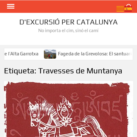
Skip
Search
to
content
D'EXCURSIÓ PER CATALUNYA
No importa el cim, sinó el camí
’Alta Garrotxa
Fageda de la Grevolosa: El santuari dels 
Etiqueta:
Travesses de Muntanya