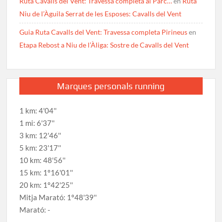
Ruta Cavalls del Vent: Travessa completa al Parc…
en
Ruta
Niu de l’Àguila Serrat de les Esposes: Cavalls del Vent
Guia Ruta Cavalls del Vent: Travessa completa Pirineus
en
Etapa Rebost a Niu de l’Àliga: Sostre de Cavalls del Vent
Marques personals running
1 km: 4'04''
1 mi: 6'37''
3 km: 12'46''
5 km: 23'17''
10 km: 48'56''
15 km: 1º16'01''
20 km: 1º42'25''
Mitja Marató: 1º48'39''
Marató: -