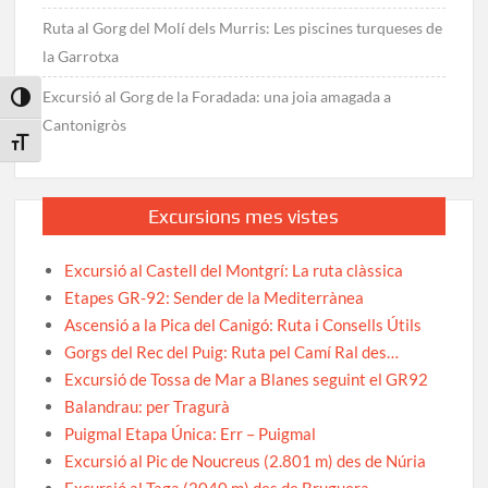
Ruta al Gorg del Molí dels Murris: Les piscines turqueses de
la Garrotxa
Excursió al Gorg de la Foradada: una joia amagada a
Toggle High Contrast
Cantonigròs
Toggle Font size
Excursions mes vistes
Excursió al Castell del Montgrí: La ruta clàssica
Etapes GR-92: Sender de la Mediterrànea
Ascensió a la Pica del Canigó: Ruta i Consells Útils
Gorgs del Rec del Puig: Ruta pel Camí Ral des…
Excursió de Tossa de Mar a Blanes seguint el GR92
Balandrau: per Tragurà
Puigmal Etapa Única: Err – Puigmal
Excursió al Pic de Noucreus (2.801 m) des de Núria
Excursió al Taga (2040 m) des de Bruguera