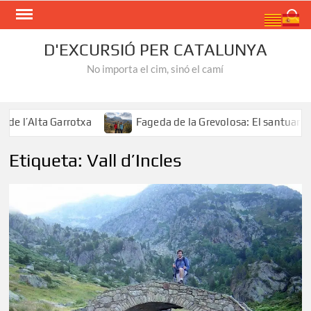
Skip
Search
to
content
D'EXCURSIÓ PER CATALUNYA
No importa el cim, sinó el camí
 l’Alta Garrotxa
Fageda de la Grevolosa: El santuari del
Etiqueta:
Vall d’Incles