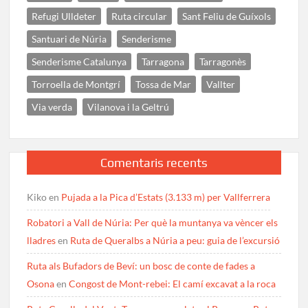
Refugi Ulldeter
Ruta circular
Sant Feliu de Guíxols
Santuari de Núria
Senderisme
Senderisme Catalunya
Tarragona
Tarragonès
Torroella de Montgrí
Tossa de Mar
Vallter
Via verda
Vilanova i la Geltrú
Comentaris recents
Kiko
en
Pujada a la Pica d’Estats (3.133 m) per Vallferrera
Robatori a Vall de Núria: Per què la muntanya va vèncer els
lladres
en
Ruta de Queralbs a Núria a peu: guia de l’excursió
Ruta als Bufadors de Beví: un bosc de conte de fades a
Osona
en
Congost de Mont-rebei: El camí excavat a la roca