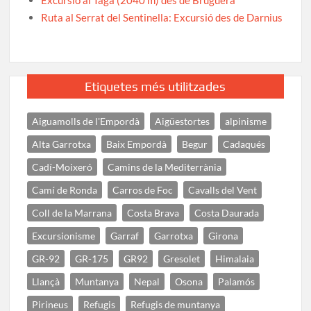
Ruta al Serrat del Sentinella: Excursió des de Darnius
Etiquetes més utilitzades
Aiguamolls de l'Empordà
Aigüestortes
alpinisme
Alta Garrotxa
Baix Empordà
Begur
Cadaqués
Cadí-Moixeró
Camins de la Mediterrània
Camí de Ronda
Carros de Foc
Cavalls del Vent
Coll de la Marrana
Costa Brava
Costa Daurada
Excursionisme
Garraf
Garrotxa
Girona
GR-92
GR-175
GR92
Gresolet
Himalaia
Llançà
Muntanya
Nepal
Osona
Palamós
Pirineus
Refugis
Refugis de muntanya