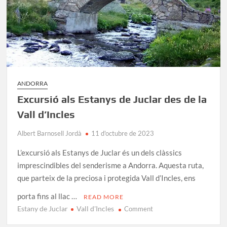
ANDORRA
Excursió als Estanys de Juclar des de la
Vall d’Incles
Albert Barnosell Jordà
11 d'octubre de 2023
L’excursió als Estanys de Juclar és un dels clàssics
imprescindibles del senderisme a Andorra. Aquesta ruta,
que parteix de la preciosa i protegida Vall d’Incles, ens
porta fins al llac …
READ MORE
Estany de Juclar
Vall d'Incles
on
Comment
Excursió