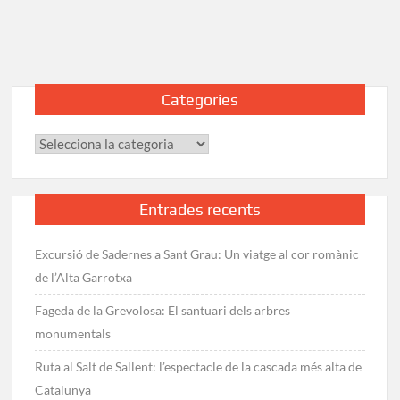
als
Estanys
de
Juclar
des
Categories
de
la
Categories
Vall
d’Incles
Entrades recents
Excursió de Sadernes a Sant Grau: Un viatge al cor romànic
de l’Alta Garrotxa
Fageda de la Grevolosa: El santuari dels arbres
monumentals
Ruta al Salt de Sallent: l’espectacle de la cascada més alta de
Catalunya