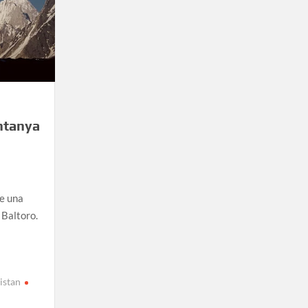
ntanya
e una
 Baltoro.
s
istan