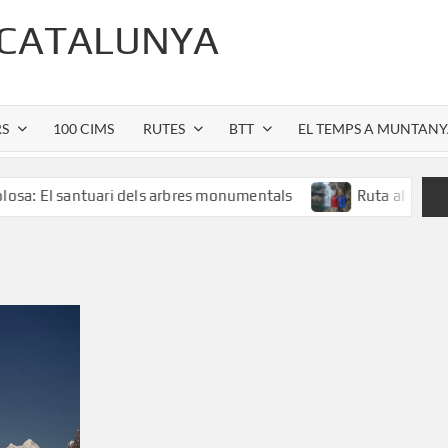
 CATALUNYA
RS
100 CIMS
RUTES
BTT
EL TEMPS A MUNTAN
antuari dels arbres monumentals
Ruta al Salt de Sallent: