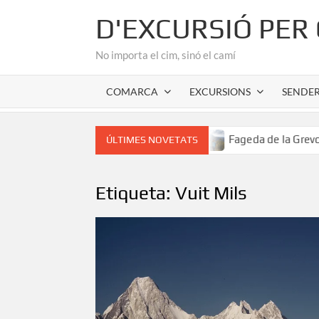
Skip
D'EXCURSIÓ PER
to
content
No importa el cim, sinó el camí
COMARCA
EXCURSIONS
SENDE
 romànic de l’Alta Garrotxa
Fageda de la Grevolosa: El s
ÚLTIMES NOVETATS
Etiqueta:
Vuit Mils