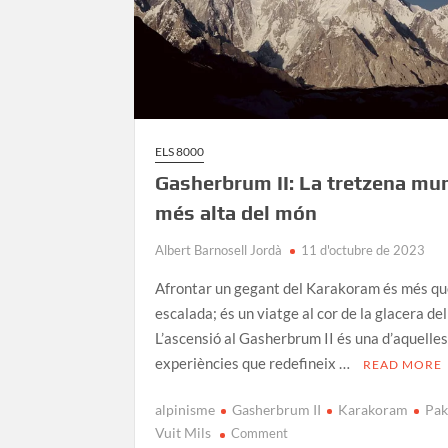
ELS 8000
Gasherbrum II: La tretzena mu
més alta del món
Albert Barnosell Jordà
11 d'octubre de 2023
Afrontar un gegant del Karakoram és més qu
escalada; és un viatge al cor de la glacera del
L’ascensió al Gasherbrum II és una d’aquelle
experiències que redefineix …
READ MORE
alpinisme
Gasherbrum II
Karakoram
Pak
on
Vuit Mils
Comment