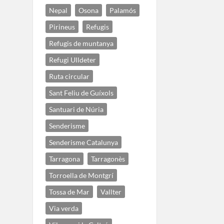
Nepal
Osona
Palamós
Pirineus
Refugis
Refugis de muntanya
Refugi Ulldeter
Ruta circular
Sant Feliu de Guíxols
Santuari de Núria
Senderisme
Senderisme Catalunya
Tarragona
Tarragonès
Torroella de Montgrí
Tossa de Mar
Vallter
Via verda