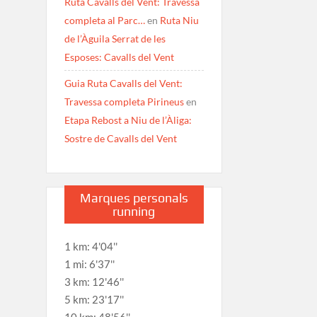
Ruta Cavalls del Vent: Travessa
completa al Parc…
en
Ruta Niu
de l’Àguila Serrat de les
Esposes: Cavalls del Vent
Guia Ruta Cavalls del Vent:
Travessa completa Pirineus
en
Etapa Rebost a Niu de l’Àliga:
Sostre de Cavalls del Vent
Marques personals
running
1 km: 4'04''
1 mi: 6'37''
3 km: 12'46''
5 km: 23'17''