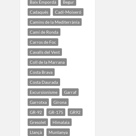
Baix Empordà
Begur
Cadaqués
Cadí-Moixeró
Camins de la Mediterrània
Camí de Ronda
Carros de Foc
Cavalls del Vent
Coll de la Marrana
Costa Brava
Costa Daurada
Excursionisme
Garraf
Garrotxa
Girona
GR-92
GR-175
GR92
Gresolet
Himalaia
Llançà
Muntanya