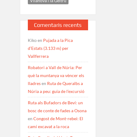
Vilanova i la Geltrú
Comentaris recents
Kiko
en
Pujada a la Pica
d’Estats (3.133 m) per
Vallferrera
Robatori a Vall de Núria: Per
què la muntanya va vèncer els
lladres
en
Ruta de Queralbs a
Núria a peu: guia de l’excursió
Ruta als Bufadors de Beví: un
bosc de conte de fades a Osona
en
Congost de Mont-rebei: El
camí excavat a la roca