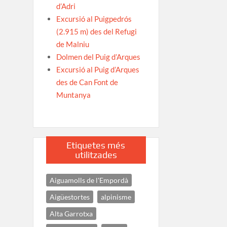
d’Adri
Excursió al Puigpedrós
(2.915 m) des del Refugi
de Malniu
Dolmen del Puig d’Arques
Excursió al Puig d’Arques
des de Can Font de
Muntanya
Etiquetes més
utilitzades
Aiguamolls de l'Empordà
Aigüestortes
alpinisme
Alta Garrotxa