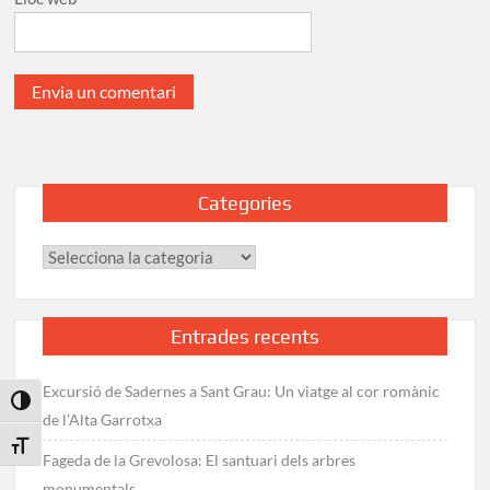
Categories
Categories
Entrades recents
Excursió de Sadernes a Sant Grau: Un viatge al cor romànic
Toggle High Contrast
de l’Alta Garrotxa
Toggle Font size
Fageda de la Grevolosa: El santuari dels arbres
monumentals