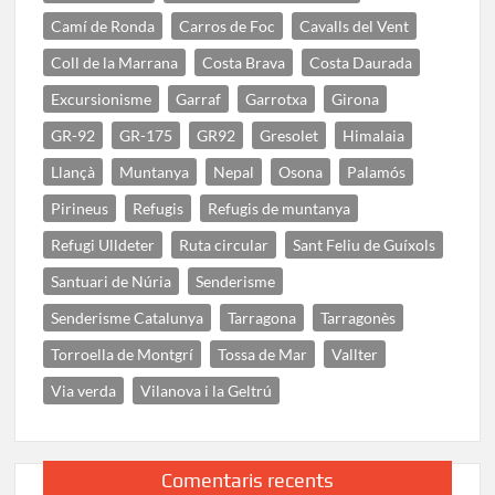
Camí de Ronda
Carros de Foc
Cavalls del Vent
Coll de la Marrana
Costa Brava
Costa Daurada
Excursionisme
Garraf
Garrotxa
Girona
GR-92
GR-175
GR92
Gresolet
Himalaia
Llançà
Muntanya
Nepal
Osona
Palamós
Pirineus
Refugis
Refugis de muntanya
Refugi Ulldeter
Ruta circular
Sant Feliu de Guíxols
Santuari de Núria
Senderisme
Senderisme Catalunya
Tarragona
Tarragonès
Torroella de Montgrí
Tossa de Mar
Vallter
Via verda
Vilanova i la Geltrú
Comentaris recents