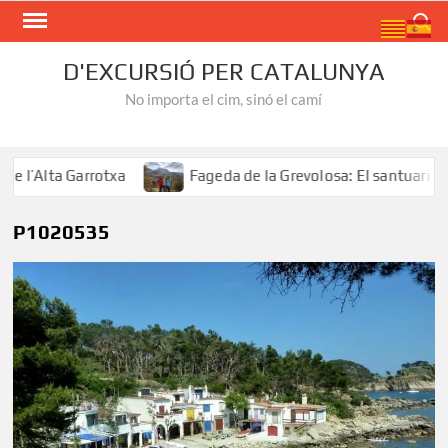
Skip
Search
to
content
D'EXCURSIÓ PER CATALUNYA
No importa el cim, sinó el camí
’Alta Garrotxa
Fageda de la Grevolosa: El santuari dels
P1020535