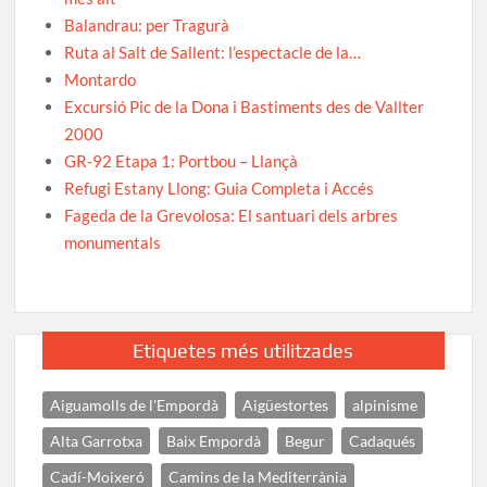
Balandrau: per Tragurà
Ruta al Salt de Sallent: l’espectacle de la…
Montardo
Excursió Pic de la Dona i Bastiments des de Vallter
2000
GR-92 Etapa 1: Portbou – Llançà
Refugi Estany Llong: Guia Completa i Accés
Fageda de la Grevolosa: El santuari dels arbres
monumentals
Etiquetes més utilitzades
Aiguamolls de l'Empordà
Aigüestortes
alpinisme
Alta Garrotxa
Baix Empordà
Begur
Cadaqués
Cadí-Moixeró
Camins de la Mediterrània