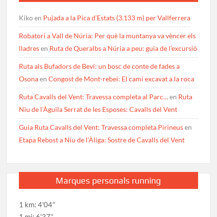
Kiko
en
Pujada a la Pica d’Estats (3.133 m) per Vallferrera
Robatori a Vall de Núria: Per què la muntanya va vèncer els
lladres
en
Ruta de Queralbs a Núria a peu: guia de l’excursió
Ruta als Bufadors de Beví: un bosc de conte de fades a
Osona
en
Congost de Mont-rebei: El camí excavat a la roca
Ruta Cavalls del Vent: Travessa completa al Parc…
en
Ruta
Niu de l’Àguila Serrat de les Esposes: Cavalls del Vent
Guia Ruta Cavalls del Vent: Travessa completa Pirineus
en
Etapa Rebost a Niu de l’Àliga: Sostre de Cavalls del Vent
Marques personals running
1 km: 4'04''
1 mi: 6'37''