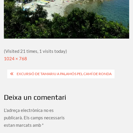
(Visited 21 times, 1 visits today)
Full
1024 × 768
size
Navegació
EXCURSIÓ DE TAMARIU A PALAMÓS PEL CAMÍ DE RONDA
d'entrades
Deixa un comentari
L'adreça electrònica no es
publicarà.
Els camps necessaris
estan marcats amb
*