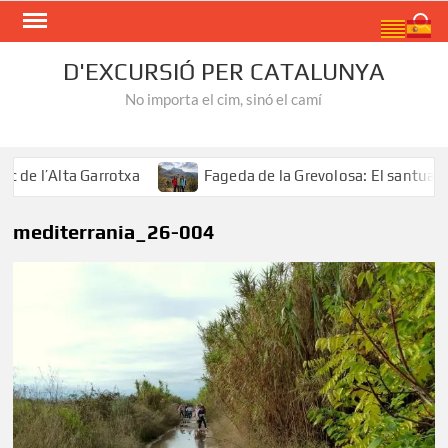
Skip
Search
to
content
D'EXCURSIÓ PER CATALUNYA
No importa el cim, sinó el camí
e l’Alta Garrotxa
Fageda de la Grevolosa: El santuari de
mediterrania_26-004