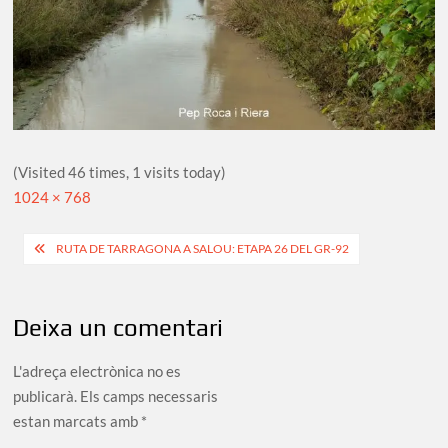
(Visited 46 times, 1 visits today)
Full
1024 × 768
size
Navegació
RUTA DE TARRAGONA A SALOU: ETAPA 26 DEL GR-92
d'entrades
Deixa un comentari
L'adreça electrònica no es
publicarà.
Els camps necessaris
estan marcats amb
*