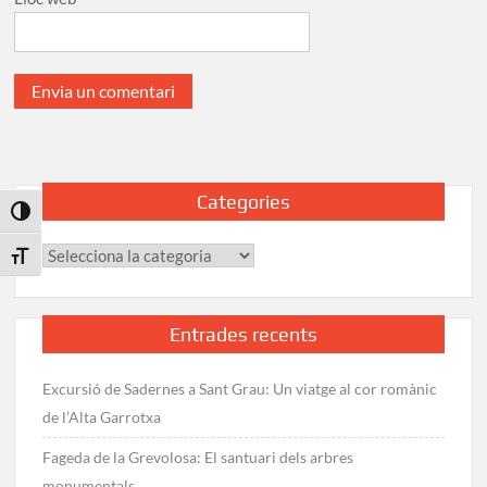
Categories
Toggle High Contrast
Categories
Toggle Font size
Entrades recents
Excursió de Sadernes a Sant Grau: Un viatge al cor romànic
de l’Alta Garrotxa
Fageda de la Grevolosa: El santuari dels arbres
monumentals