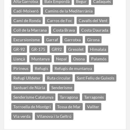
Alta Garrotxa
Baix Empordà
Begur
Cadaqués
Cadí-Moixeró
Camins de la Mediterrània
Camí de Ronda
Carros de Foc
Cavalls del Vent
Coll de la Marrana
Costa Brava
Costa Daurada
Excursionisme
Garraf
Garrotxa
Girona
GR-92
GR-175
GR92
Gresolet
Himalaia
Llançà
Muntanya
Nepal
Osona
Palamós
Pirineus
Refugis
Refugis de muntanya
Refugi Ulldeter
Ruta circular
Sant Feliu de Guíxols
Santuari de Núria
Senderisme
Senderisme Catalunya
Tarragona
Tarragonès
Torroella de Montgrí
Tossa de Mar
Vallter
Via verda
Vilanova i la Geltrú