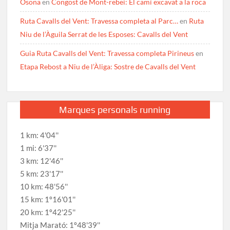
Osona
en
Congost de Mont-rebei: El camí excavat a la roca
Ruta Cavalls del Vent: Travessa completa al Parc…
en
Ruta
Niu de l’Àguila Serrat de les Esposes: Cavalls del Vent
Guia Ruta Cavalls del Vent: Travessa completa Pirineus
en
Etapa Rebost a Niu de l’Àliga: Sostre de Cavalls del Vent
Marques personals running
1 km: 4'04''
1 mi: 6'37''
3 km: 12'46''
5 km: 23'17''
10 km: 48'56''
15 km: 1º16'01''
20 km: 1º42'25''
Mitja Marató: 1º48'39''