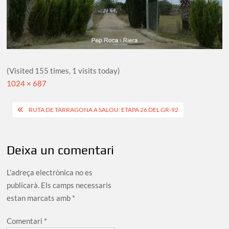
(Visited 155 times, 1 visits today)
Full
1024 × 687
size
Navegació
RUTA DE TARRAGONA A SALOU: ETAPA 26 DEL GR-92
d'entrades
Deixa un comentari
L'adreça electrònica no es
publicarà.
Els camps necessaris
estan marcats amb
*
Comentari
*