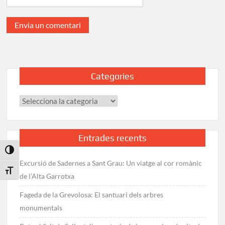
Categories
Categories
Entrades recents
Toggle High Contrast
Excursió de Sadernes a Sant Grau: Un viatge al cor romànic
Toggle Font size
de l’Alta Garrotxa
Fageda de la Grevolosa: El santuari dels arbres
monumentals