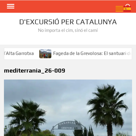
Skip
Search
to
content
D'EXCURSIÓ PER CATALUNYA
No importa el cim, sinó el camí
lta Garrotxa
Fageda de la Grevolosa: El santuari dels a
mediterrania_26-009