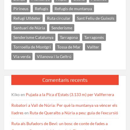
Pirineus
Refugis
Refugis de muntanya
Refugi Ulldeter
Ruta circular
Sant Feliu de Guíxols
Santuari de Núria
Senderisme
Senderisme Catalunya
Tarragona
Tarragonès
Torroella de Montgrí
Tossa de Mar
Vallter
Via verda
Vilanova i la Geltrú
Comentaris recents
Kiko
en
Pujada a la Pica d’Estats (3.133 m) per Vallferrera
Robatori a Vall de Núria: Per què la muntanya va vèncer els
lladres
en
Ruta de Queralbs a Núria a peu: guia de l’excursió
Ruta als Bufadors de Beví: un bosc de conte de fades a