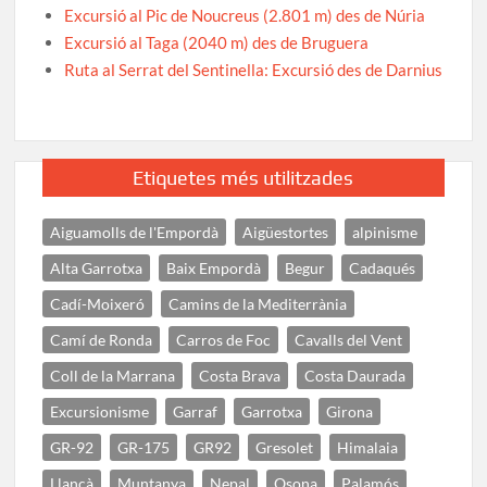
Excursió al Pic de Noucreus (2.801 m) des de Núria
Excursió al Taga (2040 m) des de Bruguera
Ruta al Serrat del Sentinella: Excursió des de Darnius
Etiquetes més utilitzades
Aiguamolls de l'Empordà
Aigüestortes
alpinisme
Alta Garrotxa
Baix Empordà
Begur
Cadaqués
Cadí-Moixeró
Camins de la Mediterrània
Camí de Ronda
Carros de Foc
Cavalls del Vent
Coll de la Marrana
Costa Brava
Costa Daurada
Excursionisme
Garraf
Garrotxa
Girona
GR-92
GR-175
GR92
Gresolet
Himalaia
Llançà
Muntanya
Nepal
Osona
Palamós