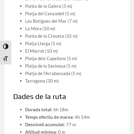
Punta de la Galera (5 m)
Platja del Canyadell (5 m)
Les Botigues del Mar (7 m)
La Móra (50 m)
Punta de la Creueta (35 m)
Platja Llarga (5 m)
Toggle High Contrast
El Morrot (10 m)
Platja dels Capellans (5 m)
Toggle Font size
Platja de la Savinosa (5 m)
Platja de l’Arrabassada (5 m)
Tarragona (30 m)
Dades de la ruta
Durada total:
6h 18m
Temps efectiu de marxa:
4h 14m
Desnivell acumulat:
77 m
Altitud mínima:
0 m