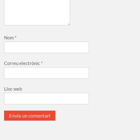
Nom
*
Correu electrònic
*
Lloc web