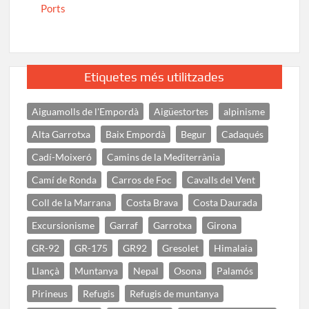
Ports
Etiquetes més utilitzades
Aiguamolls de l'Empordà
Aigüestortes
alpinisme
Alta Garrotxa
Baix Empordà
Begur
Cadaqués
Cadí-Moixeró
Camins de la Mediterrània
Camí de Ronda
Carros de Foc
Cavalls del Vent
Coll de la Marrana
Costa Brava
Costa Daurada
Excursionisme
Garraf
Garrotxa
Girona
GR-92
GR-175
GR92
Gresolet
Himalaia
Llançà
Muntanya
Nepal
Osona
Palamós
Pirineus
Refugis
Refugis de muntanya