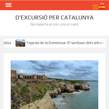
Skip
Search
to
content
D'EXCURSIÓ PER CATALUNYA
No importa el cim, sinó el camí
Fageda de la Grevolosa: El santuari dels arbres monumental