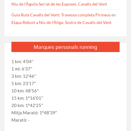
Niu de l’Àguila Serrat de les Esposes: Cavalls del Vent
Guia Ruta Cavalls del Vent: Travessa completa Pirineus
en
Etapa Rebost a Niu de l’Àliga: Sostre de Cavalls del Vent
Marques personals running
1 km: 4'04''
1 mi: 6'37''
3 km: 12'46''
5 km: 23'17''
10 km: 48'56''
15 km: 1º16'01''
20 km: 1º42'25''
Mitja Marató: 1º48'39''
Marató: -