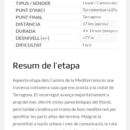
TIPUS / SENDER
Lineal / Camins de la Medi
PUNT D’INICI
Torredembarra (Port)
PUNT FINAL
Tarragona
DISTÀNCIA
17 km (aprox.)
DURADA
4 h 14 min (temps efectiu)
DESNIVELL (+/-)
+77 m
DIFICULTAT
Fàcil
Resum de l’etapa
Aquesta etapa dels Camins de la Mediterrània és una
travessa costanera suau que ens acosta a la ciutat de
Tarragona. El recorregut avança majoritàriament a
prop del mar, oferint vistes panoràmiques del litoral,
però també s’endinsa en trams de bosc mediterrani per
aprofitar les parts altes del terreny. Malgrat la
proximitat a nuclis urbans i vies de comunicació, la ruta