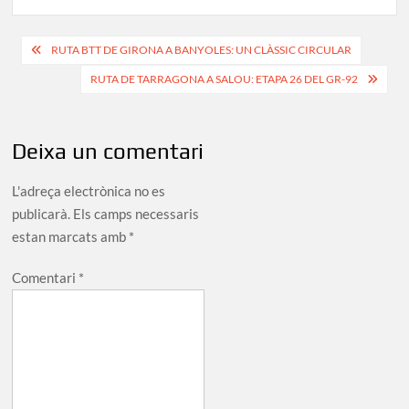
Navegació
RUTA BTT DE GIRONA A BANYOLES: UN CLÀSSIC CIRCULAR
d'entrades
RUTA DE TARRAGONA A SALOU: ETAPA 26 DEL GR-92
Deixa un comentari
L'adreça electrònica no es
publicarà.
Els camps necessaris
estan marcats amb
*
Comentari
*