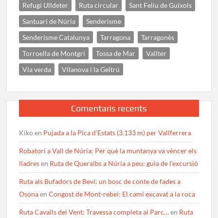
Refugi Ulldeter
Ruta circular
Sant Feliu de Guíxols
Santuari de Núria
Senderisme
Senderisme Catalunya
Tarragona
Tarragonès
Torroella de Montgrí
Tossa de Mar
Vallter
Via verda
Vilanova i la Geltrú
Comentaris recents
Kiko
en
Pujada a la Pica d’Estats (3.133 m) per Vallferrera
Robatori a Vall de Núria: Per què la muntanya va vèncer els
lladres
en
Ruta de Queralbs a Núria a peu: guia de l’excursió
Ruta als Bufadors de Beví: un bosc de conte de fades a
Osona
en
Congost de Mont-rebei: El camí excavat a la roca
Ruta Cavalls del Vent: Travessa completa al Parc…
en
Ruta