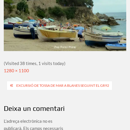
(Visited 38 times, 1 visits today)
Full
1280 × 1100
size
Navegació
EXCURSIÓ DE TOSSA DE MAR A BLANES SEGUINT EL GR92
d'entrades
Deixa un comentari
L'adreça electrònica no es
publicarà.
Els camps necessaris