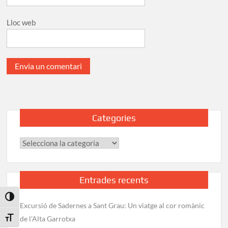
Lloc web
Categories
Categories
Entrades recents
Toggle High Contrast
Excursió de Sadernes a Sant Grau: Un viatge al cor romànic
de l’Alta Garrotxa
Toggle Font size