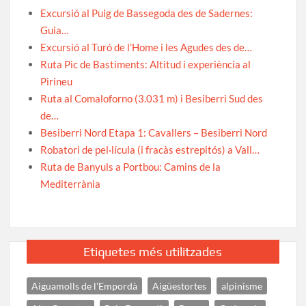
Excursió al Puig de Bassegoda des de Sadernes:
Guia…
Excursió al Turó de l’Home i les Agudes des de…
Ruta Pic de Bastiments: Altitud i experiència al
Pirineu
Ruta al Comaloforno (3.031 m) i Besiberri Sud des
de…
Besiberri Nord Etapa 1: Cavallers – Besiberri Nord
Robatori de pel·lícula (i fracàs estrepitós) a Vall…
Ruta de Banyuls a Portbou: Camins de la
Mediterrània
Etiquetes més utilitzades
Aiguamolls de l'Empordà
Aigüestortes
alpinisme