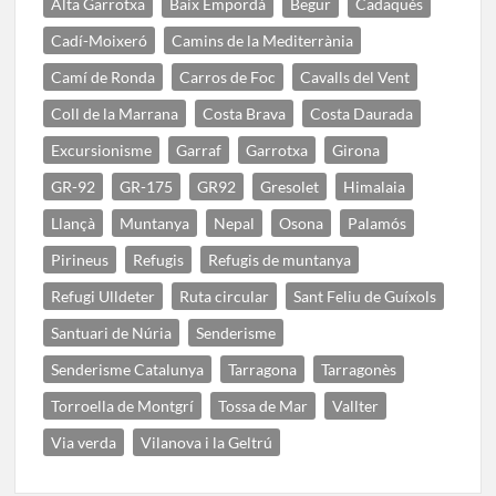
Alta Garrotxa
Baix Empordà
Begur
Cadaqués
Cadí-Moixeró
Camins de la Mediterrània
Camí de Ronda
Carros de Foc
Cavalls del Vent
Coll de la Marrana
Costa Brava
Costa Daurada
Excursionisme
Garraf
Garrotxa
Girona
GR-92
GR-175
GR92
Gresolet
Himalaia
Llançà
Muntanya
Nepal
Osona
Palamós
Pirineus
Refugis
Refugis de muntanya
Refugi Ulldeter
Ruta circular
Sant Feliu de Guíxols
Santuari de Núria
Senderisme
Senderisme Catalunya
Tarragona
Tarragonès
Torroella de Montgrí
Tossa de Mar
Vallter
Via verda
Vilanova i la Geltrú