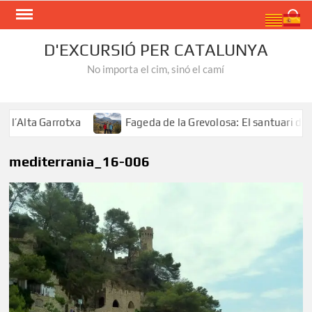
Skip
Search
to
content
D'EXCURSIÓ PER CATALUNYA
No importa el cim, sinó el camí
Alta Garrotxa
Fageda de la Grevolosa: El santuari dels a
mediterrania_16-006