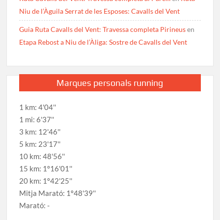
Niu de l’Àguila Serrat de les Esposes: Cavalls del Vent
Guia Ruta Cavalls del Vent: Travessa completa Pirineus
en
Etapa Rebost a Niu de l’Àliga: Sostre de Cavalls del Vent
Marques personals running
1 km: 4'04''
1 mi: 6'37''
3 km: 12'46''
5 km: 23'17''
10 km: 48'56''
15 km: 1º16'01''
20 km: 1º42'25''
Mitja Marató: 1º48'39''
Marató: -