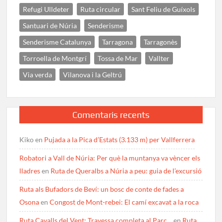
Refugi Ulldeter
Ruta circular
Sant Feliu de Guíxols
Santuari de Núria
Senderisme
Senderisme Catalunya
Tarragona
Tarragonès
Torroella de Montgrí
Tossa de Mar
Vallter
Via verda
Vilanova i la Geltrú
Comentaris recents
Kiko
en
Pujada a la Pica d’Estats (3.133 m) per Vallferrera
Robatori a Vall de Núria: Per què la muntanya va vèncer els
lladres
en
Ruta de Queralbs a Núria a peu: guia de l’excursió
Ruta als Bufadors de Beví: un bosc de conte de fades a
Osona
en
Congost de Mont-rebei: El camí excavat a la roca
Ruta Cavalls del Vent: Travessa completa al Parc…
en
Ruta