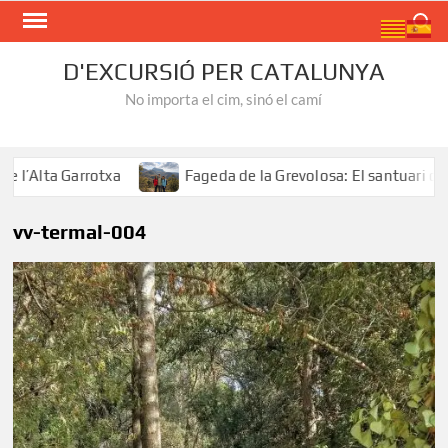
Skip
Search
to
content
D'EXCURSIÓ PER CATALUNYA
No importa el cim, sinó el camí
Alta Garrotxa
Fageda de la Grevolosa: El santuari dels a
vv-termal-004