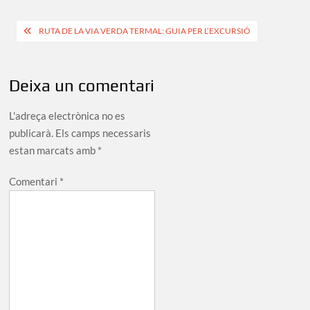
size
Navegació
RUTA DE LA VIA VERDA TERMAL: GUIA PER L’EXCURSIÓ
d'entrades
Deixa un comentari
L'adreça electrònica no es
publicarà.
Els camps necessaris
estan marcats amb
*
Comentari
*