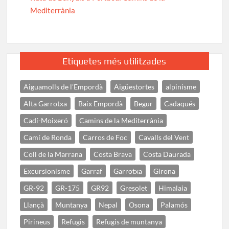
Mediterrània
Etiquetes més utilitzades
Aiguamolls de l'Empordà
Aigüestortes
alpinisme
Alta Garrotxa
Baix Empordà
Begur
Cadaqués
Cadí-Moixeró
Camins de la Mediterrània
Camí de Ronda
Carros de Foc
Cavalls del Vent
Coll de la Marrana
Costa Brava
Costa Daurada
Excursionisme
Garraf
Garrotxa
Girona
GR-92
GR-175
GR92
Gresolet
Himalaia
Llançà
Muntanya
Nepal
Osona
Palamós
Pirineus
Refugis
Refugis de muntanya