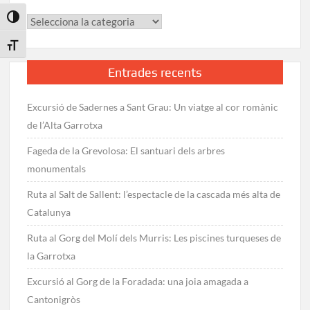
Toggle High Contrast
Categories
Toggle Font size
Entrades recents
Excursió de Sadernes a Sant Grau: Un viatge al cor romànic
de l’Alta Garrotxa
Fageda de la Grevolosa: El santuari dels arbres
monumentals
Ruta al Salt de Sallent: l’espectacle de la cascada més alta de
Catalunya
Ruta al Gorg del Molí dels Murris: Les piscines turqueses de
la Garrotxa
Excursió al Gorg de la Foradada: una joia amagada a
Cantonigròs