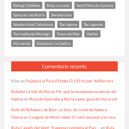
Refugi Ulldeter
Ruta circular
Sant Feliu de Guíxols
Santuari de Núria
Senderisme
Senderisme Catalunya
Tarragona
Tarragonès
Torroella de Montgrí
Tossa de Mar
Vallter
Via verda
Vilanova i la Geltrú
Comentaris recents
Kiko
en
Pujada a la Pica d’Estats (3.133 m) per Vallferrera
Robatori a Vall de Núria: Per què la muntanya va vèncer els
lladres
en
Ruta de Queralbs a Núria a peu: guia de l’excursió
Ruta als Bufadors de Beví: un bosc de conte de fades a
Osona
en
Congost de Mont-rebei: El camí excavat a la roca
Ruta Cavalls del Vent: Travessa completa al Parc…
en
Ruta