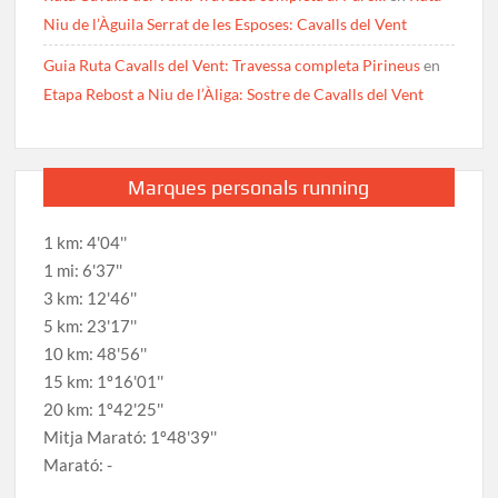
Niu de l’Àguila Serrat de les Esposes: Cavalls del Vent
Guia Ruta Cavalls del Vent: Travessa completa Pirineus
en
Etapa Rebost a Niu de l’Àliga: Sostre de Cavalls del Vent
Marques personals running
1 km: 4'04''
1 mi: 6'37''
3 km: 12'46''
5 km: 23'17''
10 km: 48'56''
15 km: 1º16'01''
20 km: 1º42'25''
Mitja Marató: 1º48'39''
Marató: -