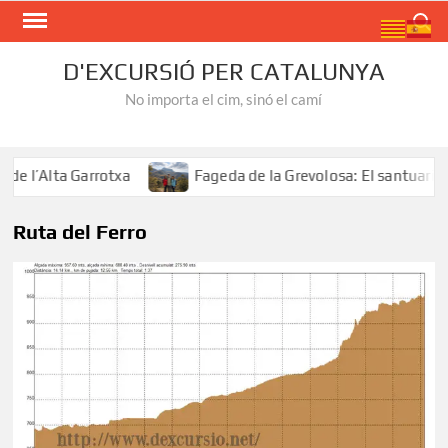
Skip
Search
to
content
D'EXCURSIÓ PER CATALUNYA
No importa el cim, sinó el camí
 l’Alta Garrotxa
Fageda de la Grevolosa: El santuari del
Ruta del Ferro