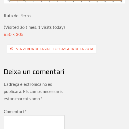
Ruta del Ferro
(Visited 36 times, 1 visits today)
Full
650 × 305
size
Navegació
VIA VERDA DE LA VALL FOSCA: GUIA DE LA RUTA
d'entrades
Deixa un comentari
L'adreça electrònica no es
publicarà.
Els camps necessaris
estan marcats amb
*
Comentari
*