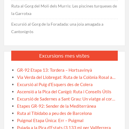
Ruta al Gorg del Molí dels Murris: Les piscines turqueses de
la Garrotxa
Excursió al Gorg de la Foradada: una joia amagada a
Cantonigròs
Excursions mes vistes
GR-92 Etapa 13: Tordera – Hortsavinyà
Via Verda del Llobregat: Ruta de la Colònia Rosal a…
Excursió al Puig d’Esquers des de Colera
Ascensió a la Pica del Canigó: Ruta i Consells Útils
Excursió de Sadernes a Sant Grau: Un viatge al cor…
Etapes GR-92: Sender de la Mediterrànea
Ruta al Tibidabo a peu des de Barcelona
Puigmal Etapa Única: Err – Puigmal
Pujada a la Pica d’Estats (3.133 m) per Vallferrera