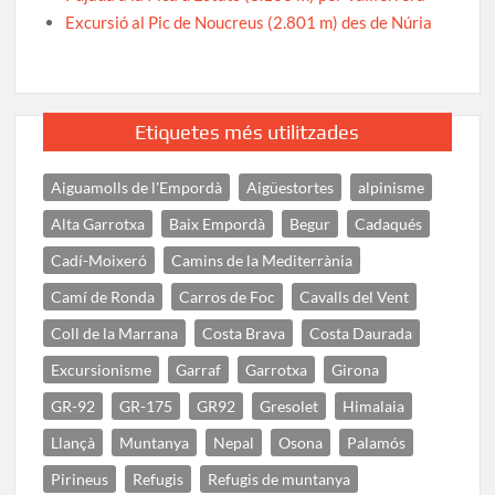
Excursió al Pic de Noucreus (2.801 m) des de Núria
Etiquetes més utilitzades
Aiguamolls de l'Empordà
Aigüestortes
alpinisme
Alta Garrotxa
Baix Empordà
Begur
Cadaqués
Cadí-Moixeró
Camins de la Mediterrània
Camí de Ronda
Carros de Foc
Cavalls del Vent
Coll de la Marrana
Costa Brava
Costa Daurada
Excursionisme
Garraf
Garrotxa
Girona
GR-92
GR-175
GR92
Gresolet
Himalaia
Llançà
Muntanya
Nepal
Osona
Palamós
Pirineus
Refugis
Refugis de muntanya