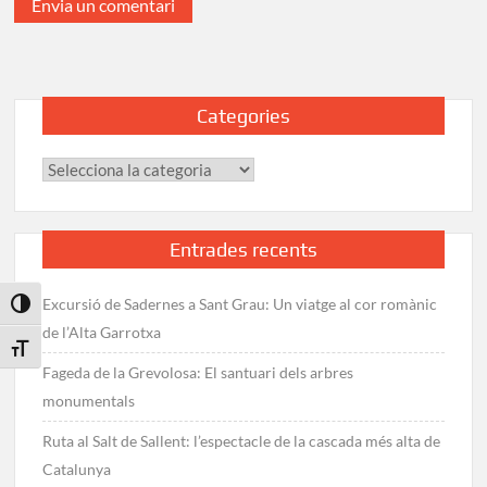
Categories
Categories
Entrades recents
Excursió de Sadernes a Sant Grau: Un viatge al cor romànic
Toggle High Contrast
de l’Alta Garrotxa
Toggle Font size
Fageda de la Grevolosa: El santuari dels arbres
monumentals
Ruta al Salt de Sallent: l’espectacle de la cascada més alta de
Catalunya