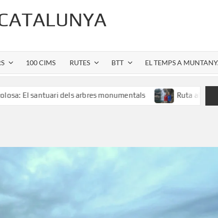
 CATALUNYA
RS
100 CIMS
RUTES
BTT
EL TEMPS A MUNTAN
antuari dels arbres monumentals
Ruta al Salt de Sallent: