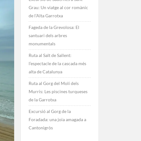
Grau: Un viatge al cor romànic
de l’Alta Garrotxa
Fageda de la Grevolosa: El
santuari dels arbres
monumentals
Ruta al Salt de Sallent:
l’espectacle de la cascada més
alta de Catalunya
Ruta al Gorg del Molí dels
Murris: Les piscines turqueses
de la Garrotxa
Excursió al Gorg de la
Foradada: una joia amagada a
Cantonigròs