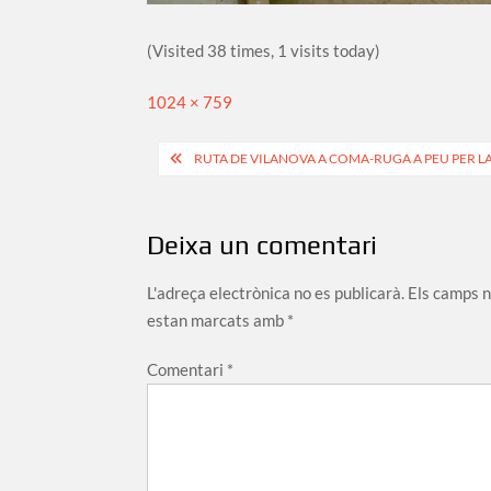
(Visited 38 times, 1 visits today)
Full
1024 × 759
size
Navegació
RUTA DE VILANOVA A COMA-RUGA A PEU PER L
d'entrades
Deixa un comentari
L'adreça electrònica no es publicarà.
Els camps 
estan marcats amb
*
Comentari
*