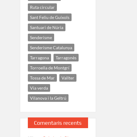
Ruta circular
Sant Feliu de Guíxols
Santuari de Núria
Senderisme
Senderisme Catalunya
Tarragona
Tarragonès
Torroella de Montgrí
Tossa de Mar
Vallter
Via verda
Vilanova i la Geltrú
Comentaris recents