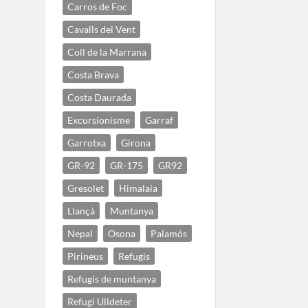
Carros de Foc
Cavalls del Vent
Coll de la Marrana
Costa Brava
Costa Daurada
Excursionisme
Garraf
Garrotxa
Girona
GR-92
GR-175
GR92
Gresolet
Himalaia
Llançà
Muntanya
Nepal
Osona
Palamós
Pirineus
Refugis
Refugis de muntanya
Refugi Ulldeter