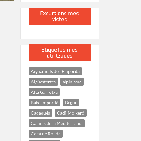
Excursions mes
vistes
Etiquetes més
utilitzades
Aiguamolls de l'Empordà
Aigüestortes
alpinisme
Alta Garrotxa
Baix Empordà
Begur
Cadaqués
Cadí-Moixeró
Camins de la Mediterrània
Camí de Ronda