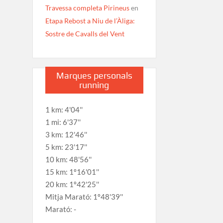
Travessa completa Pirineus
en
Etapa Rebost a Niu de l’Àliga:
Sostre de Cavalls del Vent
Marques personals
running
1 km: 4'04''
1 mi: 6'37''
3 km: 12'46''
5 km: 23'17''
10 km: 48'56''
15 km: 1º16'01''
20 km: 1º42'25''
Mitja Marató: 1º48'39''
Marató: -