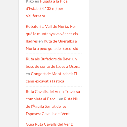
Kiko
en
Pujada a la Pica
d’Estats (3.133 m) per
Vallferrera
Robatori a Vall de Núria: Per
què la muntanya va vèncer els
lladres
en
Ruta de Queralbs a
Núria a peu: guia de l’excursió
Ruta als Bufadors de Beví: un
bosc de conte de fades a Osona
en
Congost de Mont-rebei: El
camí excavat a la roca
Ruta Cavalls del Vent: Travessa
completa al Parc…
en
Ruta Niu
de l’Àguila Serrat de les
Esposes: Cavalls del Vent
Guia Ruta Cavalls del Vent: