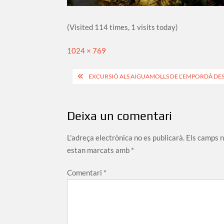
(Visited 114 times, 1 visits today)
Full
1024 × 769
size
Navegació
EXCURSIÓ ALS AIGUAMOLLS DE L’EMPORDÀ DES
d'entrades
Deixa un comentari
L'adreça electrònica no es publicarà.
Els camps 
estan marcats amb
*
Comentari
*