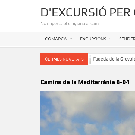
Skip
D'EXCURSIÓ PER
to
content
No importa el cim, sinó el camí
COMARCA
EXCURSIONS
SENDE
ànic de l’Alta Garrotxa
Fageda de la Grevolosa: El santu
ÚLTIMES NOVETATS
Camins de la Mediterrània 8-04