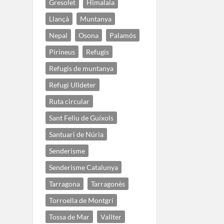
Gresolet
Himalaia
Llançà
Muntanya
Nepal
Osona
Palamós
Pirineus
Refugis
Refugis de muntanya
Refugi Ulldeter
Ruta circular
Sant Feliu de Guíxols
Santuari de Núria
Senderisme
Senderisme Catalunya
Tarragona
Tarragonès
Torroella de Montgrí
Tossa de Mar
Vallter