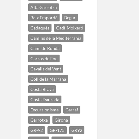
Alta Garrotxa
Baix Empordà
Begur
Cadaqués
Cadí-Moixeró
Camins de la Mediterrània
Camí de Ronda
Carros de Foc
Cavalls del Vent
Coll de la Marrana
Costa Brava
Costa Daurada
Excursionisme
Garraf
Garrotxa
Girona
GR-92
GR-175
GR92