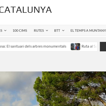
 CATALUNYA
RS
100 CIMS
RUTES
BTT
EL TEMPS A MUNTAN
ari dels arbres monumentals
Ruta al Salt de Sallent: l’es