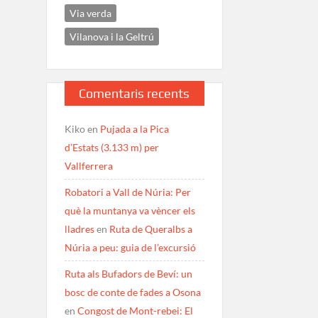
Via verda
Vilanova i la Geltrú
Comentaris recents
Kiko
en
Pujada a la Pica
d’Estats (3.133 m) per
Vallferrera
Robatori a Vall de Núria: Per
què la muntanya va vèncer els
lladres
en
Ruta de Queralbs a
Núria a peu: guia de l’excursió
Ruta als Bufadors de Beví: un
bosc de conte de fades a Osona
en
Congost de Mont-rebei: El