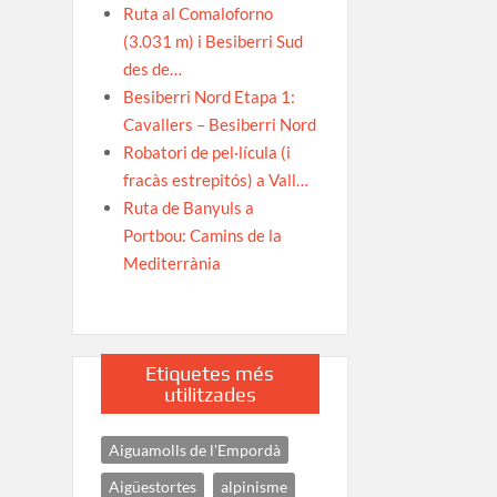
Ruta al Comaloforno
(3.031 m) i Besiberri Sud
des de…
Besiberri Nord Etapa 1:
Cavallers – Besiberri Nord
Robatori de pel·lícula (i
fracàs estrepitós) a Vall…
Ruta de Banyuls a
Portbou: Camins de la
Mediterrània
Etiquetes més
utilitzades
Aiguamolls de l'Empordà
Aigüestortes
alpinisme