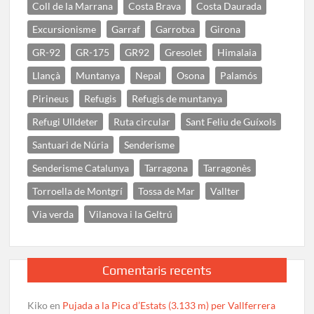
Coll de la Marrana
Costa Brava
Costa Daurada
Excursionisme
Garraf
Garrotxa
Girona
GR-92
GR-175
GR92
Gresolet
Himalaia
Llançà
Muntanya
Nepal
Osona
Palamós
Pirineus
Refugis
Refugis de muntanya
Refugi Ulldeter
Ruta circular
Sant Feliu de Guíxols
Santuari de Núria
Senderisme
Senderisme Catalunya
Tarragona
Tarragonès
Torroella de Montgrí
Tossa de Mar
Vallter
Via verda
Vilanova i la Geltrú
Comentaris recents
Kiko
en
Pujada a la Pica d’Estats (3.133 m) per Vallferrera