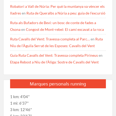
Robatori a Vall de Núria: Per què la muntanya va vèncer els
lladres
en
Ruta de Queralbs a Núria a peu: guia de l’excursió
Ruta als Bufadors de Beví: un bosc de conte de fades a
Osona
en
Congost de Mont-rebei: El camí excavat a la roca
Ruta Cavalls del Vent: Travessa completa al Parc…
en
Ruta
Niu de l’Àguila Serrat de les Esposes: Cavalls del Vent
Guia Ruta Cavalls del Vent: Travessa completa Pirineus
en
Etapa Rebost a Niu de l’Àliga: Sostre de Cavalls del Vent
Marques personals running
1 km: 4'04''
1 mi: 6'37''
3 km: 12'46''