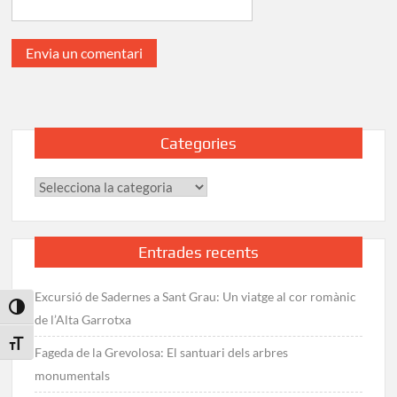
Categories
Categories
Entrades recents
Excursió de Sadernes a Sant Grau: Un viatge al cor romànic
Toggle High Contrast
de l’Alta Garrotxa
Toggle Font size
Fageda de la Grevolosa: El santuari dels arbres
monumentals