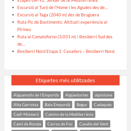
Excursió al Turó de l’Home i les Agudes des de…
Excursió al Taga (2040 m) des de Bruguera
Ruta Pic de Bastiments: Altitud i experiència al
Pirineu
Ruta al Comaloforno (3.031 m) i Besiberri Sud des
de…
Besiberri Nord Etapa 1: Cavallers – Besiberri Nord
Etiquetes més utilitzades
Aiguamolls de l'Empordà
Aigüestortes
alpinisme
Alta Garrotxa
Baix Empordà
Begur
Cadaqués
Cadí-Moixeró
Camins de la Mediterrània
Camí de Ronda
Carros de Foc
Cavalls del Vent