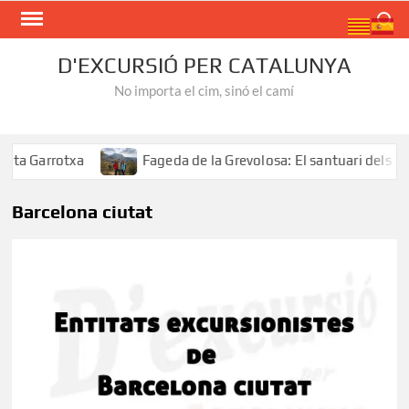
Skip
Search
to
content
D'EXCURSIÓ PER CATALUNYA
No importa el cim, sinó el camí
a Garrotxa
Fageda de la Grevolosa: El santuari dels arb
Barcelona ciutat