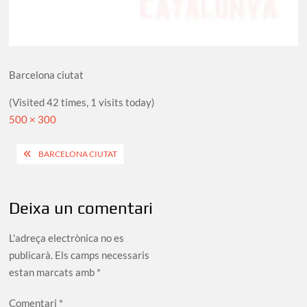
Barcelona ciutat
(Visited 42 times, 1 visits today)
Full
500 × 300
size
Navegació
BARCELONA CIUTAT
d'entrades
Deixa un comentari
L'adreça electrònica no es
publicarà.
Els camps necessaris
estan marcats amb
*
Comentari
*