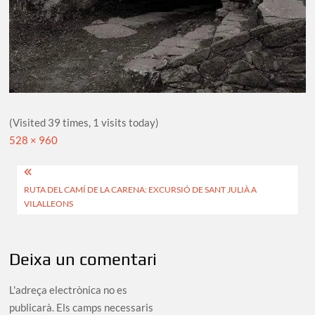
(Visited 39 times, 1 visits today)
Full
528 × 960
size
Navegació
RUTA DEL CAMÍ DE LA CARENA: EXCURSIÓ DE SANT JULIÀ A
d'entrades
VILALLEONS
Deixa un comentari
L'adreça electrònica no es
publicarà.
Els camps necessaris