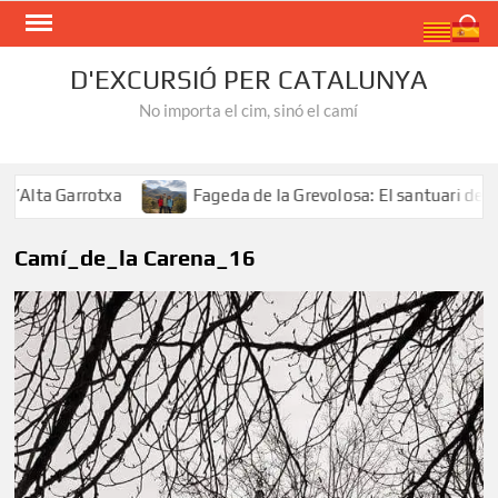
Skip
Search
to
content
D'EXCURSIÓ PER CATALUNYA
No importa el cim, sinó el camí
a Garrotxa
Fageda de la Grevolosa: El santuari dels arb
Camí_de_la Carena_16