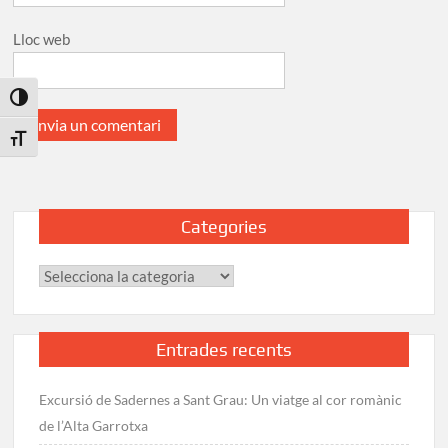
Lloc web
Toggle High Contrast
Toggle Font size
Categories
Categories
Entrades recents
Excursió de Sadernes a Sant Grau: Un viatge al cor romànic
de l’Alta Garrotxa