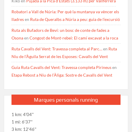
Kiko
en
Pujada a la Pica d’Estats (3.133 m) per Vallferrera
Robatori a Vall de Núria: Per què la muntanya va vèncer els
lladres
en
Ruta de Queralbs a Núria a peu: guia de l’excursió
Ruta als Bufadors de Beví: un bosc de conte de fades a
Osona
en
Congost de Mont-rebei: El camí excavat a la roca
Ruta Cavalls del Vent: Travessa completa al Parc…
en
Ruta
Niu de l’Àguila Serrat de les Esposes: Cavalls del Vent
Guia Ruta Cavalls del Vent: Travessa completa Pirineus
en
Etapa Rebost a Niu de l’Àliga: Sostre de Cavalls del Vent
Marques personals running
1 km: 4'04''
1 mi: 6'37''
3 km: 12'46''