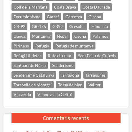
Coll de la Marrana
Costa Brava
Costa Daurada
Excursionisme
Garraf
Garrotxa
Girona
GR-92
GR-175
GR92
Gresolet
Himalaia
Llançà
Muntanya
Nepal
Osona
Palamós
Pirineus
Refugis
Refugis de muntanya
Refugi Ulldeter
Ruta circular
Sant Feliu de Guíxols
Santuari de Núria
Senderisme
Senderisme Catalunya
Tarragona
Tarragonès
Torroella de Montgrí
Tossa de Mar
Vallter
Via verda
Vilanova i la Geltrú
Comentaris recents