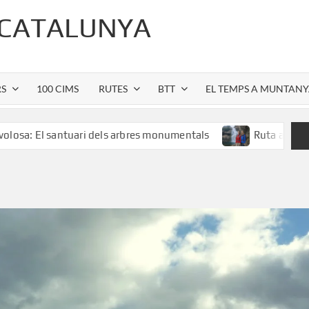
 CATALUNYA
RS
100 CIMS
RUTES
BTT
EL TEMPS A MUNTAN
ntuari dels arbres monumentals
Ruta al Salt de Sallent: l