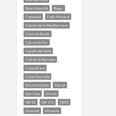
Baix Empordà
Begur
Cadaqués
Cadí-Moixeró
Camins de la Mediterrània
Camí de Ronda
Carros de Foc
Cavalls del Vent
Coll de la Marrana
Costa Brava
Costa Daurada
Excursionisme
Garraf
Garrotxa
Girona
GR-92
GR-175
GR92
Gresolet
Himalaia