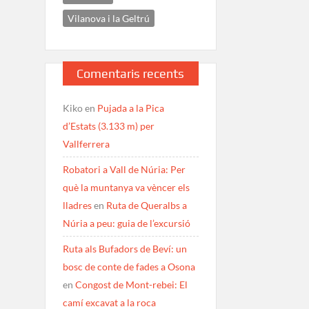
Vilanova i la Geltrú
Comentaris recents
Kiko
en
Pujada a la Pica
d’Estats (3.133 m) per
Vallferrera
Robatori a Vall de Núria: Per
què la muntanya va vèncer els
lladres
en
Ruta de Queralbs a
Núria a peu: guia de l’excursió
Ruta als Bufadors de Beví: un
bosc de conte de fades a Osona
en
Congost de Mont-rebei: El
camí excavat a la roca