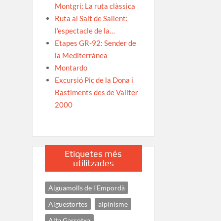
Montgrí: La ruta clàssica
Ruta al Salt de Sallent:
l’espectacle de la…
Etapes GR-92: Sender de
la Mediterrànea
Montardo
Excursió Pic de la Dona i
Bastiments des de Vallter
2000
Etiquetes més
utilitzades
Aiguamolls de l'Empordà
Aigüestortes
alpinisme
Alta Garrotxa