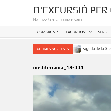
Skip
D'EXCURSIÓ PER
to
content
No importa el cim, sinó el camí
COMARCA
EXCURSIONS
SENDE
romànic de l’Alta Garrotxa
Fageda de la Grevolosa: El sa
ÚLTIMES NOVETATS
mediterrania_18-004