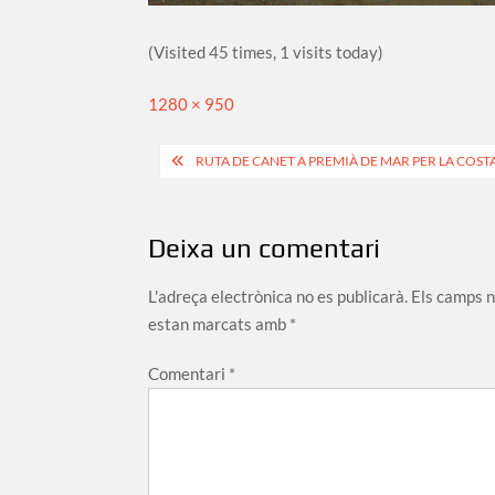
(Visited 45 times, 1 visits today)
Full
1280 × 950
size
Navegació
RUTA DE CANET A PREMIÀ DE MAR PER LA COS
d'entrades
Deixa un comentari
L'adreça electrònica no es publicarà.
Els camps 
estan marcats amb
*
Comentari
*