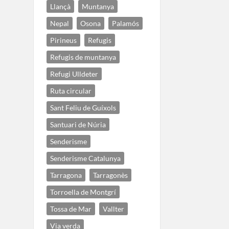
Llançà
Muntanya
Nepal
Osona
Palamós
Pirineus
Refugis
Refugis de muntanya
Refugi Ulldeter
Ruta circular
Sant Feliu de Guíxols
Santuari de Núria
Senderisme
Senderisme Catalunya
Tarragona
Tarragonès
Torroella de Montgrí
Tossa de Mar
Vallter
Via verda