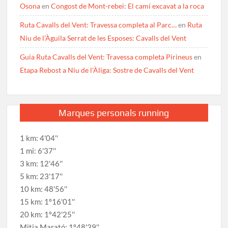
Osona
en
Congost de Mont-rebei: El camí excavat a la roca
Ruta Cavalls del Vent: Travessa completa al Parc…
en
Ruta
Niu de l’Àguila Serrat de les Esposes: Cavalls del Vent
Guia Ruta Cavalls del Vent: Travessa completa Pirineus
en
Etapa Rebost a Niu de l’Àliga: Sostre de Cavalls del Vent
Marques personals running
1 km: 4'04''
1 mi: 6'37''
3 km: 12'46''
5 km: 23'17''
10 km: 48'56''
15 km: 1º16'01''
20 km: 1º42'25''
Mitja Marató: 1º48'39''