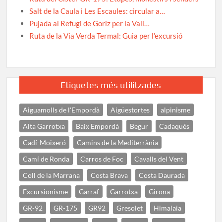
Salt de la Caula i Les Escaules: circular a…
Pujada al Refugi de Goriz per la Vall…
Ruta de la Via Verda Termal: Guia per l’excursió
Etiquetes més utilitzades
Aiguamolls de l'Empordà
Aigüestortes
alpinisme
Alta Garrotxa
Baix Empordà
Begur
Cadaqués
Cadí-Moixeró
Camins de la Mediterrània
Camí de Ronda
Carros de Foc
Cavalls del Vent
Coll de la Marrana
Costa Brava
Costa Daurada
Excursionisme
Garraf
Garrotxa
Girona
GR-92
GR-175
GR92
Gresolet
Himalaia