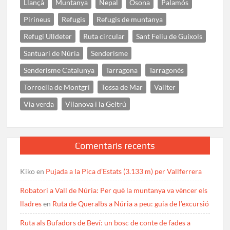
Llançà
Muntanya
Nepal
Osona
Palamós
Pirineus
Refugis
Refugis de muntanya
Refugi Ulldeter
Ruta circular
Sant Feliu de Guíxols
Santuari de Núria
Senderisme
Senderisme Catalunya
Tarragona
Tarragonès
Torroella de Montgrí
Tossa de Mar
Vallter
Via verda
Vilanova i la Geltrú
Comentaris recents
Kiko
en
Pujada a la Pica d’Estats (3.133 m) per Vallferrera
Robatori a Vall de Núria: Per què la muntanya va vèncer els
lladres
en
Ruta de Queralbs a Núria a peu: guia de l’excursió
Ruta als Bufadors de Beví: un bosc de conte de fades a