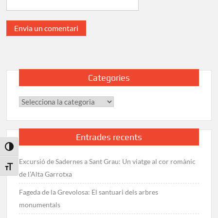
Categories
Categories
Entrades recents
Toggle High Contrast
Excursió de Sadernes a Sant Grau: Un viatge al cor romànic
Toggle Font size
de l’Alta Garrotxa
Fageda de la Grevolosa: El santuari dels arbres
monumentals