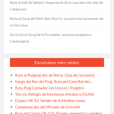
Ruta al Salt de Sallent: l’espectacle de la cascada més alta de
Catalunya
Ruta al Gorg del Molí dels Murris: Les piscines turqueses de
la Garrotxa
Excursió al Gorg de la Foradada: una joia amagada a
Cantonigròs
Excursions mes vistes
Ruta al Puigmal des de Núria: Guia de l’ascensió
Gorgs del Rec del Puig: Ruta pel Camí Ral des…
Ruta Puig Cornador Les Llosses i Puigdon
Tots els Refugis de Muntanya d’Andorra [GUIA]
Etapes GR-92: Sender de la Mediterrànea
Comabona des del Mirador de Gresolet
Ruta del Cister GR-175: Etapes, monestirs i senders