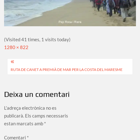
(Visited 41 times, 1 visits today)
Full
1280 × 822
size
Navegació
RUTA DE CANET A PREMIÀ DE MAR PER LA COSTA DEL MARESME
d'entrades
Deixa un comentari
L'adreça electrònica no es
publicarà.
Els camps necessaris
estan marcats amb
*
Comentari
*