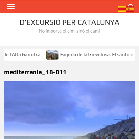
Skip
Search
to
content
D'EXCURSIÓ PER CATALUNYA
No importa el cim, sinó el camí
 l’Alta Garrotxa
Fageda de la Grevolosa: El santuari del
mediterrania_18-011