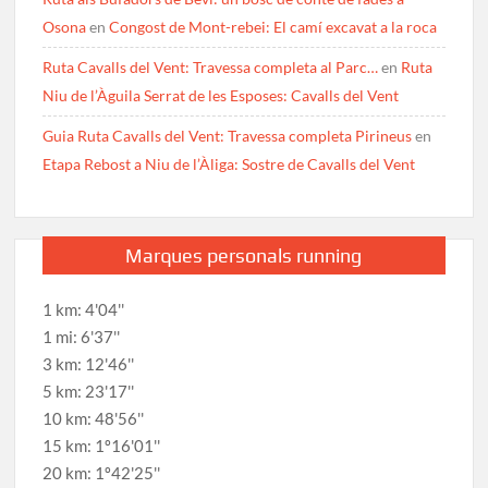
Osona
en
Congost de Mont-rebei: El camí excavat a la roca
Ruta Cavalls del Vent: Travessa completa al Parc…
en
Ruta
Niu de l’Àguila Serrat de les Esposes: Cavalls del Vent
Guia Ruta Cavalls del Vent: Travessa completa Pirineus
en
Etapa Rebost a Niu de l’Àliga: Sostre de Cavalls del Vent
Marques personals running
1 km: 4'04''
1 mi: 6'37''
3 km: 12'46''
5 km: 23'17''
10 km: 48'56''
15 km: 1º16'01''
20 km: 1º42'25''