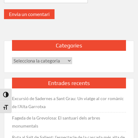
Categories
Categories
Entrades recents
Toggle High Contrast
Excursió de Sadernes a Sant Grau: Un viatge al cor romànic
de l’Alta Garrotxa
Toggle Font size
Fageda de la Grevolosa: El santuari dels arbres
monumentals
Ruta al Salt de Sallent: l’espectacle de la cascada més alta de