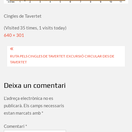
Cingles de Tavertet
(Visited 35 times, 1 visits today)
Full
640 × 301
size
Navegació
RUTA PELS CINGLES DE TAVERTET: EXCURSIÓ CIRCULAR DES DE
d'entrades
TAVERTET
Deixa un comentari
L'adreça electrònica no es
publicarà.
Els camps necessaris
estan marcats amb
*
Comentari
*