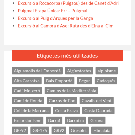
Excursió a Rocacorba (Puigsou) des de Canet d’Adri
Puigmal Etapa Única: Err – Puigmal
Excursió al Puig d’Arques per la Ganga
Excursió al Cambra d’Ase: Ruta des d’Eina al Cim
Etiquetes més utilitzades
Aiguamolls de l'Empordà
Aigüestortes
alpinisme
Alta Garrotxa
Baix Empordà
Begur
Cadaqués
Cadí-Moixeró
Camins de la Mediterrània
Camí de Ronda
Carros de Foc
Cavalls del Vent
Coll de la Marrana
Costa Brava
Costa Daurada
Excursionisme
Garraf
Garrotxa
Girona
GR-92
GR-175
GR92
Gresolet
Himalaia