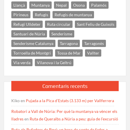
Llançà
Muntanya
Nepal
Osona
Palamós
Pirineus
Refugis
Refugis de muntanya
Refugi Ulldeter
Ruta circular
Sant Feliu de Guíxols
Santuari de Núria
Senderisme
Senderisme Catalunya
Tarragona
Tarragonès
Torroella de Montgrí
Tossa de Mar
Vallter
Via verda
Vilanova i la Geltrú
Comentaris recents
Kiko
en
Pujada a la Pica d’Estats (3.133 m) per Vallferrera
Robatori a Vall de Núria: Per què la muntanya va vèncer els
lladres
en
Ruta de Queralbs a Núria a peu: guia de l’excursió
Ruta als Bufadors de Beví: un bosc de conte de fades a