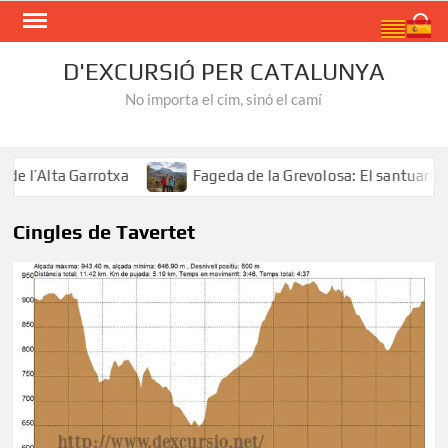
Skip
Search
to
content
D'EXCURSIÓ PER CATALUNYA
No importa el cim, sinó el camí
 l’Alta Garrotxa
Fageda de la Grevolosa: El santuari del
Cingles de Tavertet