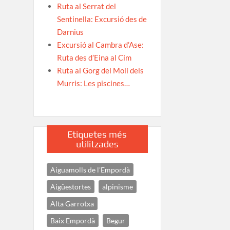
Ruta al Serrat del
Sentinella: Excursió des de
Darnius
Excursió al Cambra d’Ase:
Ruta des d’Eina al Cim
Ruta al Gorg del Molí dels
Murris: Les piscines…
Etiquetes més
utilitzades
Aiguamolls de l'Empordà
Aigüestortes
alpinisme
Alta Garrotxa
Baix Empordà
Begur