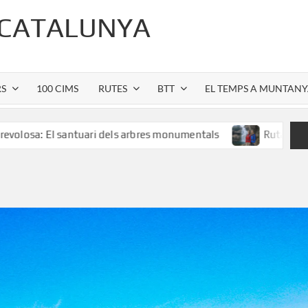
 CATALUNYA
RS
100 CIMS
RUTES
BTT
EL TEMPS A MUNTAN
santuari dels arbres monumentals
Ruta al Salt de Sallent