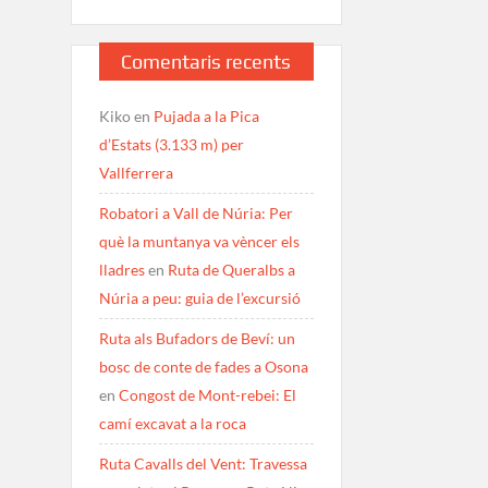
Comentaris recents
Kiko
en
Pujada a la Pica
d’Estats (3.133 m) per
Vallferrera
Robatori a Vall de Núria: Per
què la muntanya va vèncer els
lladres
en
Ruta de Queralbs a
Núria a peu: guia de l’excursió
Ruta als Bufadors de Beví: un
bosc de conte de fades a Osona
en
Congost de Mont-rebei: El
camí excavat a la roca
Ruta Cavalls del Vent: Travessa