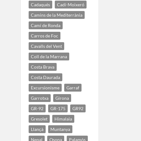
Cadaqués
Cadí-Moixeró
Camins de la Mediterrània
Camí de Ronda
Carros de Foc
Cavalls del Vent
Coll de la Marrana
Costa Brava
Costa Daurada
Excursionisme
Garraf
Garrotxa
Girona
GR-92
GR-175
GR92
Gresolet
Himalaia
Llançà
Muntanya
Nepal
Osona
Palamós