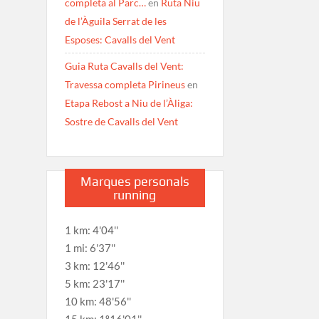
completa al Parc…
en
Ruta Niu
de l’Àguila Serrat de les
Esposes: Cavalls del Vent
Guia Ruta Cavalls del Vent:
Travessa completa Pirineus
en
Etapa Rebost a Niu de l’Àliga:
Sostre de Cavalls del Vent
Marques personals
running
1 km: 4'04''
1 mi: 6'37''
3 km: 12'46''
5 km: 23'17''
10 km: 48'56''