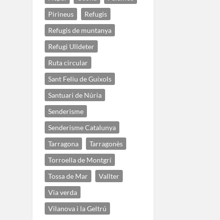
Pirineus
Refugis
Refugis de muntanya
Refugi Ulldeter
Ruta circular
Sant Feliu de Guíxols
Santuari de Núria
Senderisme
Senderisme Catalunya
Tarragona
Tarragonès
Torroella de Montgrí
Tossa de Mar
Vallter
Via verda
Vilanova i la Geltrú