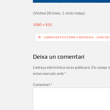
(Visited 28 times, 1 visits today)
Full
1080 × 810
size
Navegació
CARROS DE FOC ETAPA 3: RESTANCA – JOAN VEN
d'entrades
Deixa un comentari
L'adreça electrònica no es publicarà.
Els camps 
estan marcats amb
*
Comentari
*