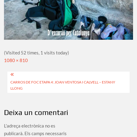
(Visited 52 times, 1 visits today)
Full
1080 × 810
size
Navegació
CARROS DE FOC ETAPA 4: JOAN VENTOSA I CALVELL – ESTANY
d'entrades
LLONG
Deixa un comentari
L'adreça electrònica no es
publicarà.
Els camps necessaris