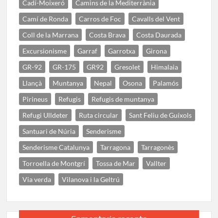
Cadí-Moixeró
Camins de la Mediterrània
Camí de Ronda
Carros de Foc
Cavalls del Vent
Coll de la Marrana
Costa Brava
Costa Daurada
Excursionisme
Garraf
Garrotxa
Girona
GR-92
GR-175
GR92
Gresolet
Himalaia
Llançà
Muntanya
Nepal
Osona
Palamós
Pirineus
Refugis
Refugis de muntanya
Refugi Ulldeter
Ruta circular
Sant Feliu de Guíxols
Santuari de Núria
Senderisme
Senderisme Catalunya
Tarragona
Tarragonès
Torroella de Montgrí
Tossa de Mar
Vallter
Via verda
Vilanova i la Geltrú