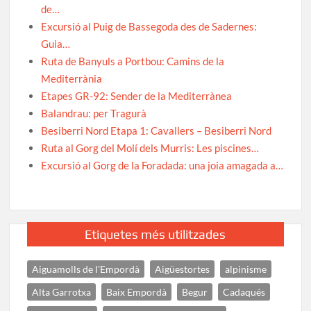
de…
Excursió al Puig de Bassegoda des de Sadernes:
Guia…
Ruta de Banyuls a Portbou: Camins de la
Mediterrània
Etapes GR-92: Sender de la Mediterrànea
Balandrau: per Tragurà
Besiberri Nord Etapa 1: Cavallers – Besiberri Nord
Ruta al Gorg del Molí dels Murris: Les piscines…
Excursió al Gorg de la Foradada: una joia amagada a…
Etiquetes més utilitzades
Aiguamolls de l'Empordà
Aigüestortes
alpinisme
Alta Garrotxa
Baix Empordà
Begur
Cadaqués