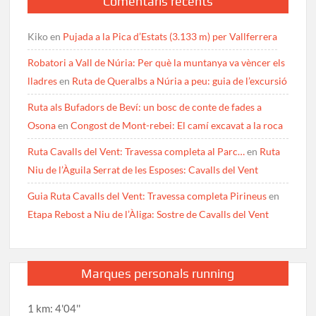
Comentaris recents
Kiko
en
Pujada a la Pica d’Estats (3.133 m) per Vallferrera
Robatori a Vall de Núria: Per què la muntanya va vèncer els
lladres
en
Ruta de Queralbs a Núria a peu: guia de l’excursió
Ruta als Bufadors de Beví: un bosc de conte de fades a
Osona
en
Congost de Mont-rebei: El camí excavat a la roca
Ruta Cavalls del Vent: Travessa completa al Parc…
en
Ruta
Niu de l’Àguila Serrat de les Esposes: Cavalls del Vent
Guia Ruta Cavalls del Vent: Travessa completa Pirineus
en
Etapa Rebost a Niu de l’Àliga: Sostre de Cavalls del Vent
Marques personals running
1 km: 4'04''