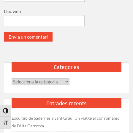
Lloc web
Categories
Categories
Entrades recents
Toggle High Contrast
Excursió de Sadernes a Sant Grau: Un viatge al cor romànic
Toggle Font size
de l’Alta Garrotxa