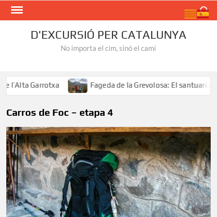
Skip
Search
to
content
D'EXCURSIÓ PER CATALUNYA
No importa el cim, sinó el camí
’Alta Garrotxa
Fageda de la Grevolosa: El santuari dels 
Carros de Foc – etapa 4