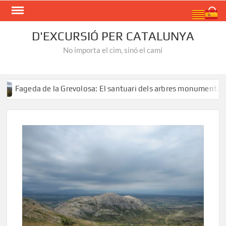
Skip
Search
to
content
D'EXCURSIÓ PER CATALUNYA
No importa el cim, sinó el camí
 de la Grevolosa: El santuari dels arbres monumentals
R