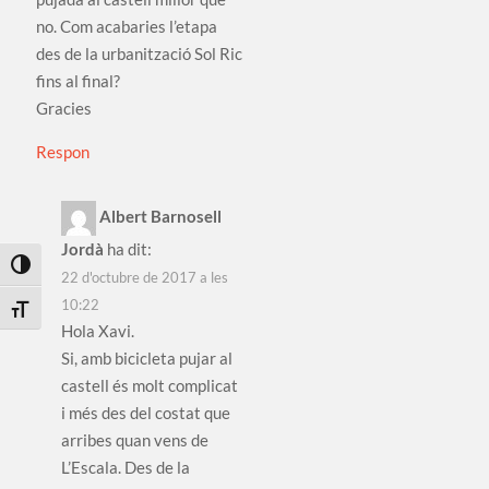
no. Com acabaries l’etapa
des de la urbanització Sol Ric
fins al final?
Gracies
Respon
Albert Barnosell
Jordà
ha dit:
Toggle High Contrast
22 d'octubre de 2017 a les
10:22
Toggle Font size
Hola Xavi.
Si, amb bicicleta pujar al
castell és molt complicat
i més des del costat que
arribes quan vens de
L’Escala. Des de la