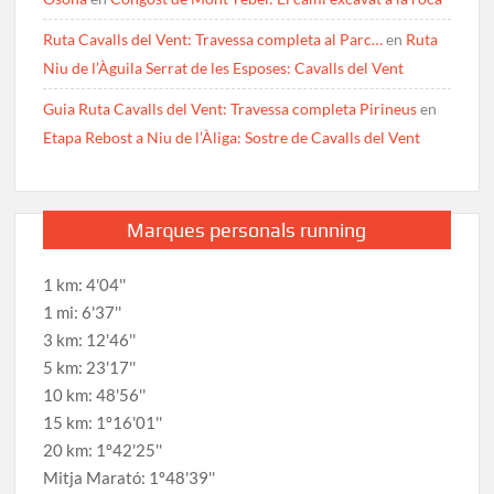
Ruta Cavalls del Vent: Travessa completa al Parc…
en
Ruta
Niu de l’Àguila Serrat de les Esposes: Cavalls del Vent
Guia Ruta Cavalls del Vent: Travessa completa Pirineus
en
Etapa Rebost a Niu de l’Àliga: Sostre de Cavalls del Vent
Marques personals running
1 km: 4'04''
1 mi: 6'37''
3 km: 12'46''
5 km: 23'17''
10 km: 48'56''
15 km: 1º16'01''
20 km: 1º42'25''
Mitja Marató: 1º48'39''