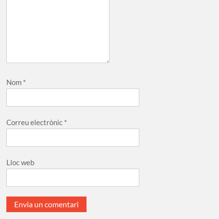
Nom
*
Correu electrònic
*
Lloc web