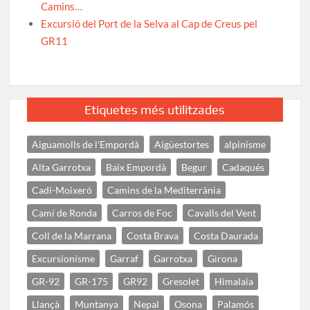
Camins…
Excursió del Port de la Selva al Cap de Creus pel
GR11
Etiquetes més utilitzades
Aiguamolls de l'Empordà
Aigüestortes
alpinisme
Alta Garrotxa
Baix Empordà
Begur
Cadaqués
Cadí-Moixeró
Camins de la Mediterrània
Camí de Ronda
Carros de Foc
Cavalls del Vent
Coll de la Marrana
Costa Brava
Costa Daurada
Excursionisme
Garraf
Garrotxa
Girona
GR-92
GR-175
GR92
Gresolet
Himalaia
Llançà
Muntanya
Nepal
Osona
Palamós