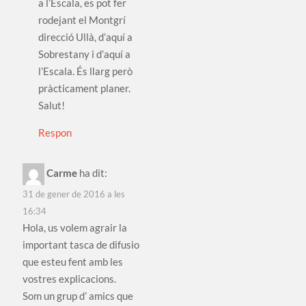
a l’Escala, es pot fer
rodejant el Montgrí
direcció Ullà, d’aquí a
Sobrestany i d’aquí a
l’Escala. És llarg però
pràcticament planer.
Salut!
Respon
Carme
ha dit:
31 de gener de 2016 a les
16:34
Hola, us volem agrair la
important tasca de difusio
que esteu fent amb les
vostres explicacions.
Som un grup d’ amics que