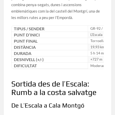
combina penya-segats, dunes i ascensions
emblemàtiques com la del castell del Montgrí, una de
les millors rutes a peu per l’Empordà.
TIPUS / SENDER
GR-92 / Lineal
PUNT D’INICI
L’Escala
PUNT FINAL
Torroella de M
DISTÀNCIA
19,93 km
DURADA
5 h 14 min
DESNIVELL (+/-)
+727 m
DIFICULTAT
Moderada
Sortida des de l’Escala:
Rumb a la costa salvatge
De L’Escala a Cala Montgó