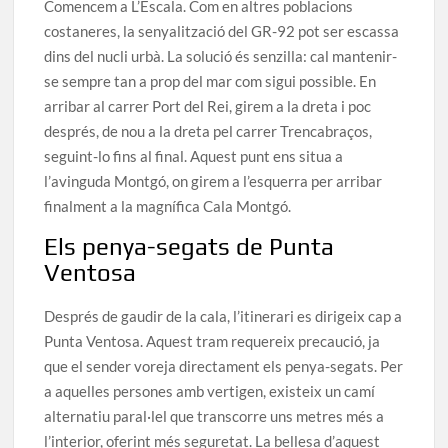
Comencem a L’Escala. Com en altres poblacions
costaneres, la senyalització del GR-92 pot ser escassa
dins del nucli urbà. La solució és senzilla: cal mantenir-
se sempre tan a prop del mar com sigui possible. En
arribar al carrer Port del Rei, girem a la dreta i poc
després, de nou a la dreta pel carrer Trencabraços,
seguint-lo fins al final. Aquest punt ens situa a
l’avinguda Montgó, on girem a l’esquerra per arribar
finalment a la magnífica Cala Montgó.
Els penya-segats de Punta
Ventosa
Després de gaudir de la cala, l’itinerari es dirigeix cap a
Punta Ventosa. Aquest tram requereix precaució, ja
que el sender voreja directament els penya-segats. Per
a aquelles persones amb vertigen, existeix un camí
alternatiu paral·lel que transcorre uns metres més a
l’interior, oferint més seguretat. La bellesa d’aquest