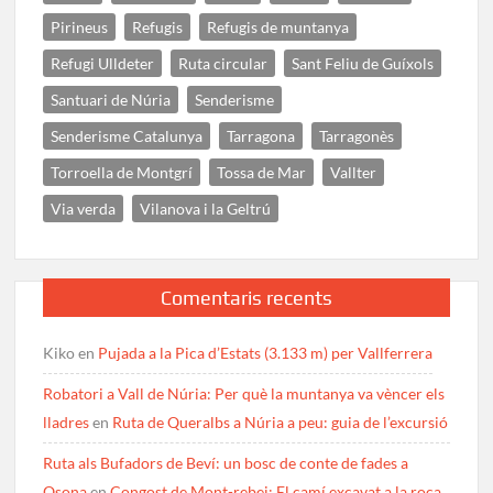
Pirineus
Refugis
Refugis de muntanya
Refugi Ulldeter
Ruta circular
Sant Feliu de Guíxols
Santuari de Núria
Senderisme
Senderisme Catalunya
Tarragona
Tarragonès
Torroella de Montgrí
Tossa de Mar
Vallter
Via verda
Vilanova i la Geltrú
Comentaris recents
Kiko
en
Pujada a la Pica d’Estats (3.133 m) per Vallferrera
Robatori a Vall de Núria: Per què la muntanya va vèncer els
lladres
en
Ruta de Queralbs a Núria a peu: guia de l’excursió
Ruta als Bufadors de Beví: un bosc de conte de fades a
Osona
en
Congost de Mont-rebei: El camí excavat a la roca