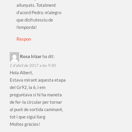
allunyats. Totalment
d’acord Pedro. m’alegro
que disfrutessiu de
l’empordà!
Respon
Rosa Irizar
ha dit:
2 d'abril de 2017 a les 9:30
Hola Albert,
Estava mirant aquesta etapa
del Gr92, la 6, i em
preguntava si hi ha maneta
de fer-la circular per tornar
al punt de sortida caminant,
tot i que sigui llarg
Moltes gràcies!