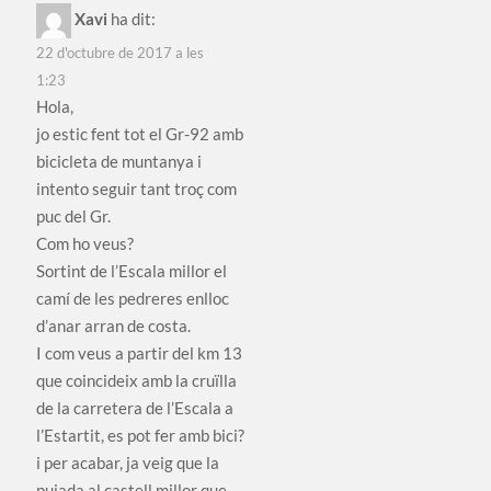
Xavi
ha dit:
22 d'octubre de 2017 a les
1:23
Hola,
jo estic fent tot el Gr-92 amb
bicicleta de muntanya i
intento seguir tant troç com
puc del Gr.
Com ho veus?
Sortint de l’Escala millor el
camí de les pedreres enlloc
d’anar arran de costa.
I com veus a partir del km 13
que coincideix amb la cruïlla
de la carretera de l’Escala a
l’Estartit, es pot fer amb bici?
i per acabar, ja veig que la
pujada al castell millor que