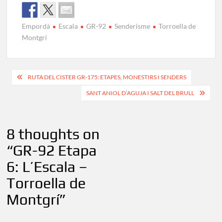
Empordà
Escala
GR-92
Senderisme
Torroella de
Montgrí
Navegació
RUTA DEL CISTER GR-175: ETAPES, MONESTIRS I SENDERS
d'entrades
SANT ANIOL D’AGUJA I SALT DEL BRULL
8 thoughts on
“
GR-92 Etapa
6: L’Escala –
Torroella de
Montgrí
”