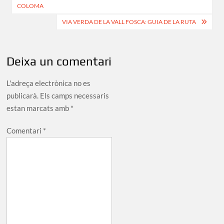
d'entrades
COLOMA
VIA VERDA DE LA VALL FOSCA: GUIA DE LA RUTA
Deixa un comentari
L'adreça electrònica no es
publicarà.
Els camps necessaris
estan marcats amb
*
Comentari
*