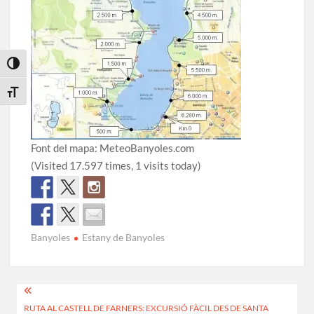
Toggle High Contrast
Toggle Font size
Font del mapa: MeteoBanyoles.com
(Visited 17.597 times, 1 visits today)
Banyoles
Estany de Banyoles
Navegació
RUTA AL CASTELL DE FARNERS: EXCURSIÓ FÀCIL DES DE SANTA