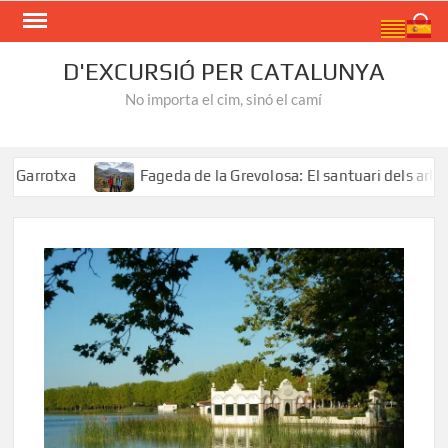
Skip
Search
to
content
D'EXCURSIÓ PER CATALUNYA
No importa el cim, sinó el camí
otxa
Fageda de la Grevolosa: El santuari dels arbres mo