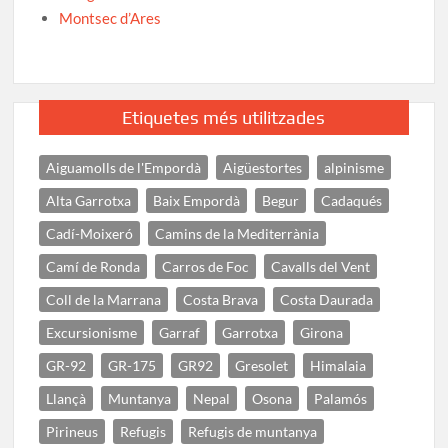
Montsec d’Ares
Etiquetes més utilitzades
Aiguamolls de l'Empordà
Aigüestortes
alpinisme
Alta Garrotxa
Baix Empordà
Begur
Cadaqués
Cadí-Moixeró
Camins de la Mediterrània
Camí de Ronda
Carros de Foc
Cavalls del Vent
Coll de la Marrana
Costa Brava
Costa Daurada
Excursionisme
Garraf
Garrotxa
Girona
GR-92
GR-175
GR92
Gresolet
Himalaia
Llançà
Muntanya
Nepal
Osona
Palamós
Pirineus
Refugis
Refugis de muntanya