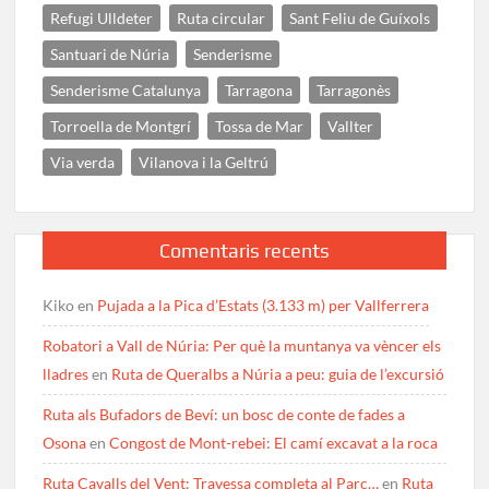
Refugi Ulldeter
Ruta circular
Sant Feliu de Guíxols
Santuari de Núria
Senderisme
Senderisme Catalunya
Tarragona
Tarragonès
Torroella de Montgrí
Tossa de Mar
Vallter
Via verda
Vilanova i la Geltrú
Comentaris recents
Kiko
en
Pujada a la Pica d’Estats (3.133 m) per Vallferrera
Robatori a Vall de Núria: Per què la muntanya va vèncer els
lladres
en
Ruta de Queralbs a Núria a peu: guia de l’excursió
Ruta als Bufadors de Beví: un bosc de conte de fades a
Osona
en
Congost de Mont-rebei: El camí excavat a la roca
Ruta Cavalls del Vent: Travessa completa al Parc…
en
Ruta