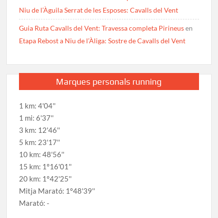
Niu de l’Àguila Serrat de les Esposes: Cavalls del Vent
Guia Ruta Cavalls del Vent: Travessa completa Pirineus
en
Etapa Rebost a Niu de l’Àliga: Sostre de Cavalls del Vent
Marques personals running
1 km: 4'04''
1 mi: 6'37''
3 km: 12'46''
5 km: 23'17''
10 km: 48'56''
15 km: 1º16'01''
20 km: 1º42'25''
Mitja Marató: 1º48'39''
Marató: -