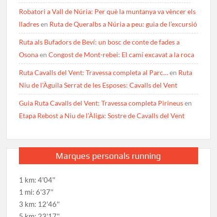
Robatori a Vall de Núria: Per què la muntanya va vèncer els
lladres
en
Ruta de Queralbs a Núria a peu: guia de l’excursió
Ruta als Bufadors de Beví: un bosc de conte de fades a
Osona
en
Congost de Mont-rebei: El camí excavat a la roca
Ruta Cavalls del Vent: Travessa completa al Parc…
en
Ruta
Niu de l’Àguila Serrat de les Esposes: Cavalls del Vent
Guia Ruta Cavalls del Vent: Travessa completa Pirineus
en
Etapa Rebost a Niu de l’Àliga: Sostre de Cavalls del Vent
Marques personals running
1 km: 4'04''
1 mi: 6'37''
3 km: 12'46''
5 km: 23'17''