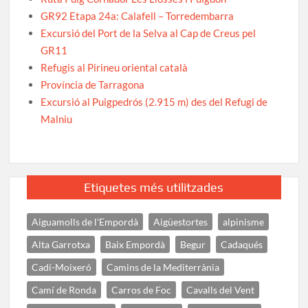
GR92 Etapa 24a: Calafell – Torredembarra
Excursió del Port de la Selva al Cap de Creus pel
GR11
Refugis al Pirineu oriental català
Província de Tarragona
Excursió al Puigpedrós (2.915 m) des del Refugi de
Malniu
Etiquetes més utilitzades
Aiguamolls de l'Empordà
Aigüestortes
alpinisme
Alta Garrotxa
Baix Empordà
Begur
Cadaqués
Cadí-Moixeró
Camins de la Mediterrània
Camí de Ronda
Carros de Foc
Cavalls del Vent