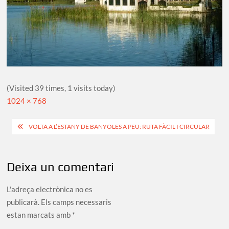
(Visited 39 times, 1 visits today)
Full
1024 × 768
size
Navegació
VOLTA A L’ESTANY DE BANYOLES A PEU: RUTA FÀCIL I CIRCULAR
d'entrades
Deixa un comentari
L'adreça electrònica no es
publicarà.
Els camps necessaris
estan marcats amb
*