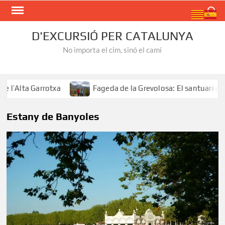
Skip
Search
to
content
D'EXCURSIÓ PER CATALUNYA
No importa el cim, sinó el camí
’Alta Garrotxa
Fageda de la Grevolosa: El santuari dels 
Estany de Banyoles