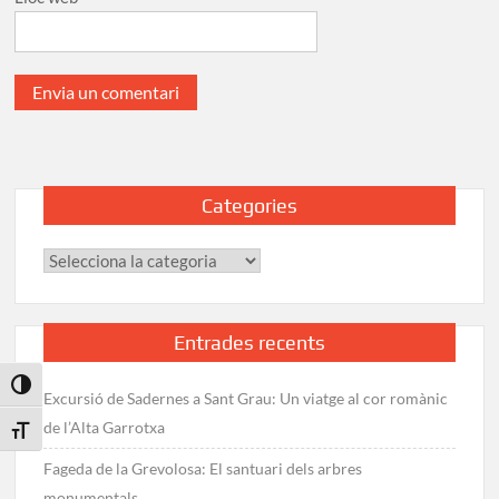
Categories
Categories
Entrades recents
Toggle High Contrast
Excursió de Sadernes a Sant Grau: Un viatge al cor romànic
de l’Alta Garrotxa
Toggle Font size
Fageda de la Grevolosa: El santuari dels arbres
monumentals