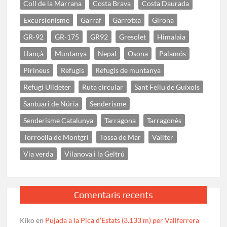
Coll de la Marrana
Costa Brava
Costa Daurada
Excursionisme
Garraf
Garrotxa
Girona
GR-92
GR-175
GR92
Gresolet
Himalaia
Llançà
Muntanya
Nepal
Osona
Palamós
Pirineus
Refugis
Refugis de muntanya
Refugi Ulldeter
Ruta circular
Sant Feliu de Guíxols
Santuari de Núria
Senderisme
Senderisme Catalunya
Tarragona
Tarragonès
Torroella de Montgrí
Tossa de Mar
Vallter
Via verda
Vilanova i la Geltrú
Comentaris recents
Kiko
en
Pujada a la Pica d’Estats (3.133 m) per Vallferrera