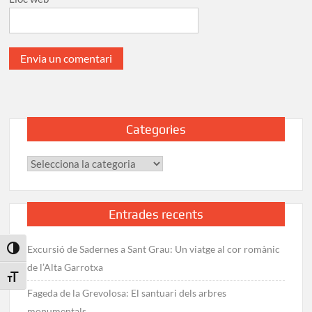
Categories
Categories
Entrades recents
Excursió de Sadernes a Sant Grau: Un viatge al cor romànic
Toggle High Contrast
de l’Alta Garrotxa
Toggle Font size
Fageda de la Grevolosa: El santuari dels arbres
monumentals