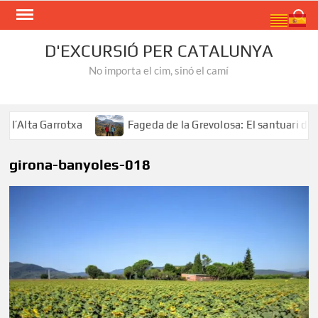
Skip
Search
to
content
D'EXCURSIÓ PER CATALUNYA
No importa el cim, sinó el camí
Alta Garrotxa
Fageda de la Grevolosa: El santuari dels 
girona-banyoles-018