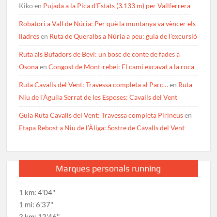
Kiko
en
Pujada a la Pica d’Estats (3.133 m) per Vallferrera
Robatori a Vall de Núria: Per què la muntanya va vèncer els
lladres
en
Ruta de Queralbs a Núria a peu: guia de l’excursió
Ruta als Bufadors de Beví: un bosc de conte de fades a
Osona
en
Congost de Mont-rebei: El camí excavat a la roca
Ruta Cavalls del Vent: Travessa completa al Parc…
en
Ruta
Niu de l’Àguila Serrat de les Esposes: Cavalls del Vent
Guia Ruta Cavalls del Vent: Travessa completa Pirineus
en
Etapa Rebost a Niu de l’Àliga: Sostre de Cavalls del Vent
Marques personals running
1 km: 4'04''
1 mi: 6'37''
3 km: 12'46''