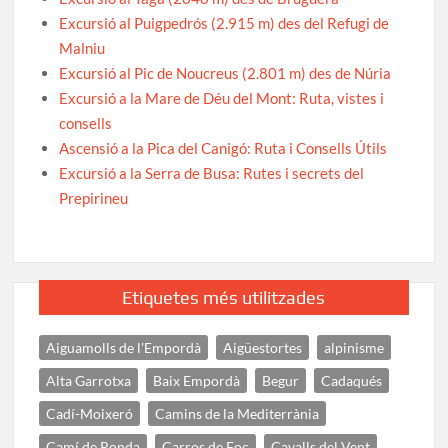
Excursió al Puigpedrós (2.915 m) des del Refugi de
Malniu
Excursió al Pic de Noucreus (2.801 m) des de Núria
Excursió a la Mare de Déu del Mont: Ruta, vistes i
consells
Ascensió a la Pica del Canigó: Ruta i Consells Útils
Excursió a la Serra de Busa: Rutes i secrets del
Prepirineu
Etiquetes més utilitzades
Aiguamolls de l'Empordà
Aigüestortes
alpinisme
Alta Garrotxa
Baix Empordà
Begur
Cadaqués
Cadí-Moixeró
Camins de la Mediterrània
Camí de Ronda
Carros de Foc
Cavalls del Vent