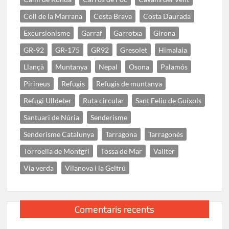
Coll de la Marrana
Costa Brava
Costa Daurada
Excursionisme
Garraf
Garrotxa
Girona
GR-92
GR-175
GR92
Gresolet
Himalaia
Llançà
Muntanya
Nepal
Osona
Palamós
Pirineus
Refugis
Refugis de muntanya
Refugi Ulldeter
Ruta circular
Sant Feliu de Guíxols
Santuari de Núria
Senderisme
Senderisme Catalunya
Tarragona
Tarragonès
Torroella de Montgrí
Tossa de Mar
Vallter
Via verda
Vilanova i la Geltrú
Comentaris recents