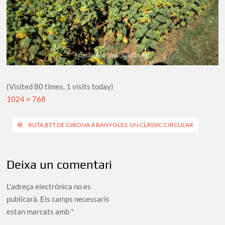
(Visited 80 times, 1 visits today)
Full
1024 × 768
size
Navegació
RUTA BTT DE GIRONA A BANYOLES: UN CLÀSSIC CIRCULAR
d'entrades
Deixa un comentari
L'adreça electrònica no es
publicarà.
Els camps necessaris
estan marcats amb
*