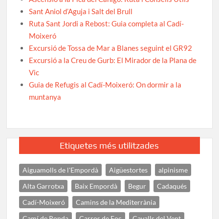
Sant Aniol d’Aguja i Salt del Brull
Ruta Sant Jordi a Rebost: Guia completa al Cadí-
Moixeró
Excursió de Tossa de Mar a Blanes seguint el GR92
Excursió a la Creu de Gurb: El Mirador de la Plana de
Vic
Guia de Refugis al Cadí-Moixeró: On dormir a la
muntanya
Etiquetes més utilitzades
Aiguamolls de l'Empordà
Aigüestortes
alpinisme
Alta Garrotxa
Baix Empordà
Begur
Cadaqués
Cadí-Moixeró
Camins de la Mediterrània
Camí de Ronda
Carros de Foc
Cavalls del Vent