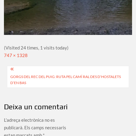
(Visited 24 times, 1 visits today)
Full
747 × 1328
size
Navegació
GORGS DEL REC DEL PUIG: RUTA PEL CAMÍ RAL DES D’HOSTALETS
d'entrades
D’EN BAS
Deixa un comentari
L'adreça electrònica no es
publicarà.
Els camps necessaris
estan marcats amb
*