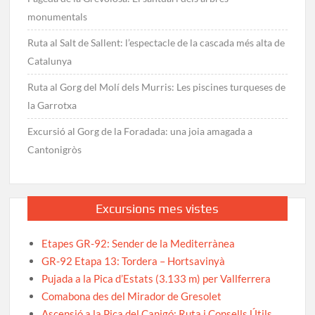
monumentals
Ruta al Salt de Sallent: l’espectacle de la cascada més alta de
Catalunya
Ruta al Gorg del Molí dels Murris: Les piscines turqueses de
la Garrotxa
Excursió al Gorg de la Foradada: una joia amagada a
Cantonigròs
Excursions mes vistes
Etapes GR-92: Sender de la Mediterrànea
GR-92 Etapa 13: Tordera – Hortsavinyà
Pujada a la Pica d’Estats (3.133 m) per Vallferrera
Comabona des del Mirador de Gresolet
Ascensió a la Pica del Canigó: Ruta i Consells Útils