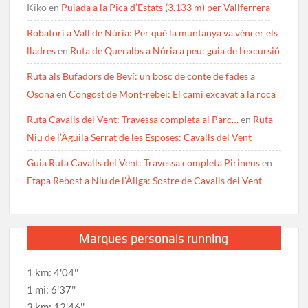
Kiko
en
Pujada a la Pica d’Estats (3.133 m) per Vallferrera
Robatori a Vall de Núria: Per què la muntanya va vèncer els
lladres
en
Ruta de Queralbs a Núria a peu: guia de l’excursió
Ruta als Bufadors de Beví: un bosc de conte de fades a
Osona
en
Congost de Mont-rebei: El camí excavat a la roca
Ruta Cavalls del Vent: Travessa completa al Parc…
en
Ruta
Niu de l’Àguila Serrat de les Esposes: Cavalls del Vent
Guia Ruta Cavalls del Vent: Travessa completa Pirineus
en
Etapa Rebost a Niu de l’Àliga: Sostre de Cavalls del Vent
Marques personals running
1 km: 4'04''
1 mi: 6'37''
3 km: 12'46''