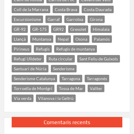
Coll de la Marrana
Costa Brava
Costa Daurada
Excursionisme
Garraf
Garrotxa
Girona
GR-92
GR-175
GR92
Gresolet
Himalaia
Llançà
Muntanya
Nepal
Osona
Palamós
Pirineus
Refugis
Refugis de muntanya
Refugi Ulldeter
Ruta circular
Sant Feliu de Guíxols
Santuari de Núria
Senderisme
Senderisme Catalunya
Tarragona
Tarragonès
Torroella de Montgrí
Tossa de Mar
Vallter
Via verda
Vilanova i la Geltrú
Comentaris recents