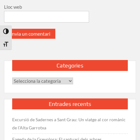
Lloc web
Toggle High Contrast
Toggle Font size
Categories
Categories
Entrades recents
Excursió de Sadernes a Sant Grau: Un viatge al cor romànic
de l’Alta Garrotxa
Fageda de la Grevolosa: El santuari dels arbres