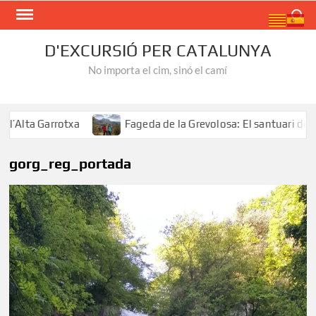
Skip
Search
to
content
D'EXCURSIÓ PER CATALUNYA
No importa el cim, sinó el camí
a Garrotxa
Fageda de la Grevolosa: El santuari dels arb
gorg_reg_portada