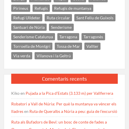
Pirineus
Refugis
Refugis de muntanya
Refugi Ulldeter
Ruta circular
Sant Feliu de Guíxols
Santuari de Núria
Senderisme
Senderisme Catalunya
Tarragona
Tarragonès
Torroella de Montgrí
Tossa de Mar
Vallter
Via verda
Vilanova i la Geltrú
Comentaris recents
Kiko
en
Pujada a la Pica d’Estats (3.133 m) per Vallferrera
Robatori a Vall de Núria: Per què la muntanya va vèncer els
lladres
en
Ruta de Queralbs a Núria a peu: guia de l’excursió
Ruta als Bufadors de Beví: un bosc de conte de fades a