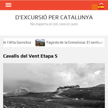
Skip
Search
to
content
D'EXCURSIÓ PER CATALUNYA
No importa el cim, sinó el camí
 l’Alta Garrotxa
Fageda de la Grevolosa: El santuari de
Cavalls del Vent Etapa 5