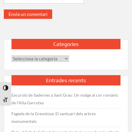
Categories
Categories
Entrades recents
Toggle High Contrast
Excursió de Sadernes a Sant Grau: Un viatge al cor romànic
Toggle Font size
de l’Alta Garrotxa
Fageda de la Grevolosa: El santuari dels arbres
monumentals