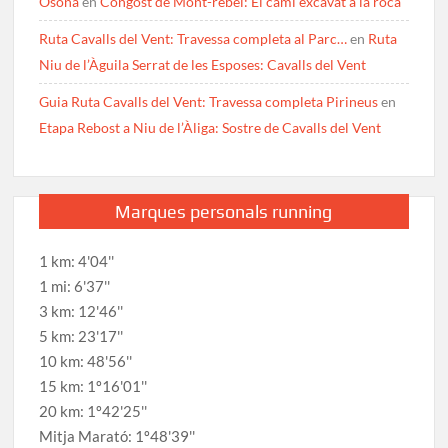
Osona
en
Congost de Mont-rebei: El camí excavat a la roca
Ruta Cavalls del Vent: Travessa completa al Parc…
en
Ruta
Niu de l’Àguila Serrat de les Esposes: Cavalls del Vent
Guia Ruta Cavalls del Vent: Travessa completa Pirineus
en
Etapa Rebost a Niu de l’Àliga: Sostre de Cavalls del Vent
Marques personals running
1 km: 4'04''
1 mi: 6'37''
3 km: 12'46''
5 km: 23'17''
10 km: 48'56''
15 km: 1º16'01''
20 km: 1º42'25''
Mitja Marató: 1º48'39''