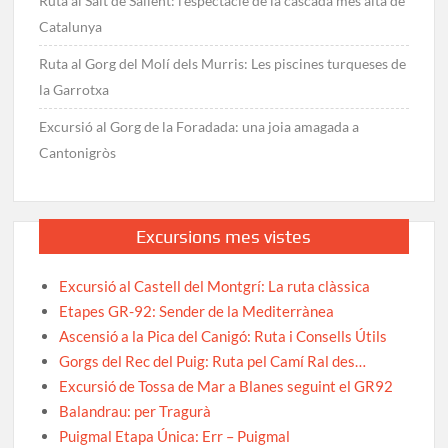
Ruta al Salt de Sallent: l’espectacle de la cascada més alta de
Catalunya
Ruta al Gorg del Molí dels Murris: Les piscines turqueses de
la Garrotxa
Excursió al Gorg de la Foradada: una joia amagada a
Cantonigròs
Excursions mes vistes
Excursió al Castell del Montgrí: La ruta clàssica
Etapes GR-92: Sender de la Mediterrànea
Ascensió a la Pica del Canigó: Ruta i Consells Útils
Gorgs del Rec del Puig: Ruta pel Camí Ral des…
Excursió de Tossa de Mar a Blanes seguint el GR92
Balandrau: per Tragurà
Puigmal Etapa Única: Err – Puigmal