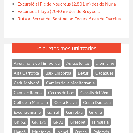
Excursió al Pic de Noucreus (2.801 m) des de Núria
Excursió al Taga (2040 m) des de Bruguera
Ruta al Serrat del Sentinella: Excursió des de Darnius
Etiquetes més utilitzades
Aiguamolls de l'Empordà
Aigüestortes
alpinisme
Alta Garrotxa
Baix Empordà
Begur
Cadaqués
Cadí-Moixeró
Camins de la Mediterrània
Camí de Ronda
Carros de Foc
Cavalls del Vent
Coll de la Marrana
Costa Brava
Costa Daurada
Excursionisme
Garraf
Garrotxa
Girona
GR-92
GR-175
GR92
Gresolet
Himalaia
Llançà
Muntanya
Nepal
Osona
Palamós