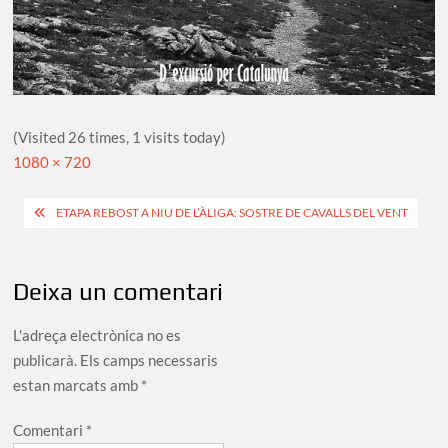
(Visited 26 times, 1 visits today)
Full
1080 × 720
size
Navegació
ETAPA REBOST A NIU DE L’ÀLIGA: SOSTRE DE CAVALLS DEL VENT
d'entrades
Deixa un comentari
L'adreça electrònica no es
publicarà.
Els camps necessaris
estan marcats amb
*
Comentari
*