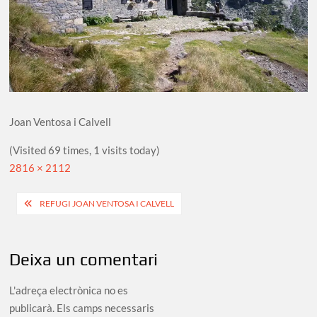
Joan Ventosa i Calvell
(Visited 69 times, 1 visits today)
Full
2816 × 2112
size
Navegació
REFUGI JOAN VENTOSA I CALVELL
d'entrades
Deixa un comentari
L'adreça electrònica no es
publicarà.
Els camps necessaris