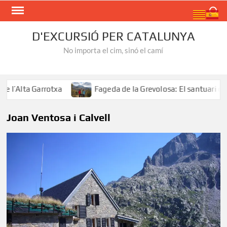
Skip
Search
to
content
D'EXCURSIÓ PER CATALUNYA
No importa el cim, sinó el camí
’Alta Garrotxa
Fageda de la Grevolosa: El santuari dels 
Joan Ventosa i Calvell