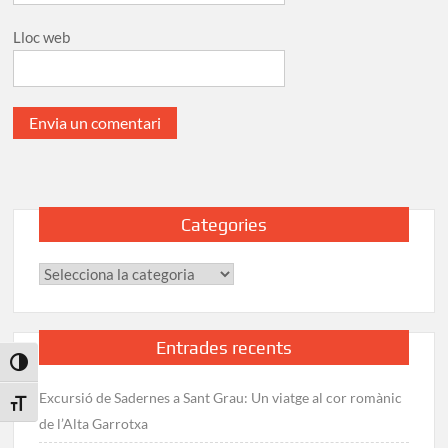
Lloc web
Categories
Categories
Entrades recents
Toggle High Contrast
Excursió de Sadernes a Sant Grau: Un viatge al cor romànic
Toggle Font size
de l’Alta Garrotxa