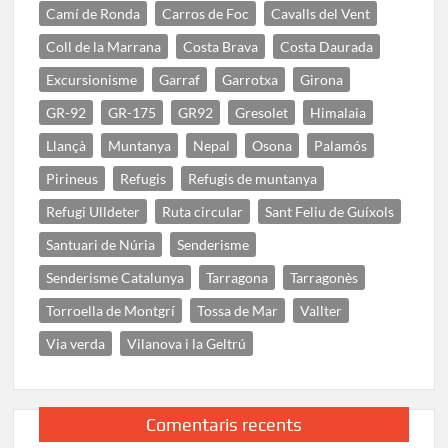
Camí de Ronda
Carros de Foc
Cavalls del Vent
Coll de la Marrana
Costa Brava
Costa Daurada
Excursionisme
Garraf
Garrotxa
Girona
GR-92
GR-175
GR92
Gresolet
Himalaia
Llançà
Muntanya
Nepal
Osona
Palamós
Pirineus
Refugis
Refugis de muntanya
Refugi Ulldeter
Ruta circular
Sant Feliu de Guíxols
Santuari de Núria
Senderisme
Senderisme Catalunya
Tarragona
Tarragonès
Torroella de Montgrí
Tossa de Mar
Vallter
Via verda
Vilanova i la Geltrú
Comentaris recents