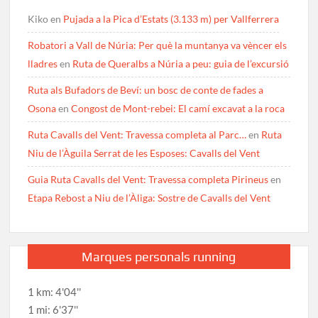
Kiko
en
Pujada a la Pica d’Estats (3.133 m) per Vallferrera
Robatori a Vall de Núria: Per què la muntanya va vèncer els
lladres
en
Ruta de Queralbs a Núria a peu: guia de l’excursió
Ruta als Bufadors de Beví: un bosc de conte de fades a
Osona
en
Congost de Mont-rebei: El camí excavat a la roca
Ruta Cavalls del Vent: Travessa completa al Parc…
en
Ruta
Niu de l’Àguila Serrat de les Esposes: Cavalls del Vent
Guia Ruta Cavalls del Vent: Travessa completa Pirineus
en
Etapa Rebost a Niu de l’Àliga: Sostre de Cavalls del Vent
Marques personals running
1 km: 4'04''
1 mi: 6'37''