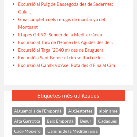
Excursió al Puig de Bassegoda des de Sadernes:
Guia…
Guia completa dels refugis de muntanya del
Montsant
Etapes GR-92: Sender de la Mediterrànea
Excursió al Turó de l’Home i les Agudes des de…
Excursió al Taga (2040 m) des de Bruguera
Excursió a Sant Benet: el cim solitari de les…
Excursió al Cambra d’Ase: Ruta des d’Eina al Cim
Etiquetes més utilitzades
Aiguamolls de l'Empordà
Aigüestortes
alpinisme
Alta Garrotxa
Baix Empordà
Begur
Cadaqués
Cadí-Moixeró
Camins de la Mediterrània