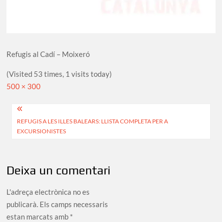
Refugis al Cadí – Moixeró
(Visited 53 times, 1 visits today)
Full
500 × 300
size
Navegació
REFUGIS A LES ILLES BALEARS: LLISTA COMPLETA PER A
d'entrades
EXCURSIONISTES
Deixa un comentari
L'adreça electrònica no es
publicarà.
Els camps necessaris
estan marcats amb
*