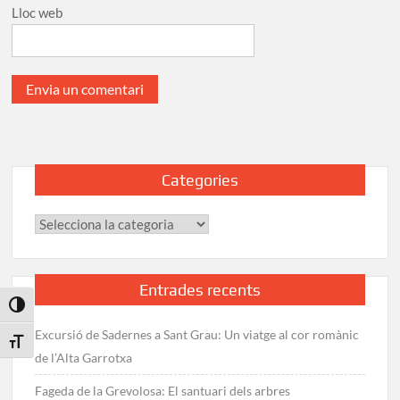
Lloc web
Categories
Categories
Entrades recents
Toggle High Contrast
Excursió de Sadernes a Sant Grau: Un viatge al cor romànic
Toggle Font size
de l’Alta Garrotxa
Fageda de la Grevolosa: El santuari dels arbres