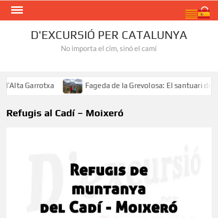
Skip
Search
to
content
D'EXCURSIÓ PER CATALUNYA
No importa el cim, sinó el camí
Alta Garrotxa
Fageda de la Grevolosa: El santuari dels 
Refugis al Cadí – Moixeró