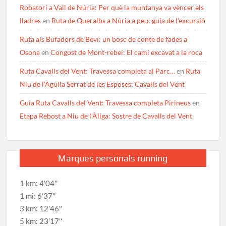
Robatori a Vall de Núria: Per què la muntanya va vèncer els
lladres
en
Ruta de Queralbs a Núria a peu: guia de l’excursió
Ruta als Bufadors de Beví: un bosc de conte de fades a
Osona
en
Congost de Mont-rebei: El camí excavat a la roca
Ruta Cavalls del Vent: Travessa completa al Parc…
en
Ruta
Niu de l’Àguila Serrat de les Esposes: Cavalls del Vent
Guia Ruta Cavalls del Vent: Travessa completa Pirineus
en
Etapa Rebost a Niu de l’Àliga: Sostre de Cavalls del Vent
Marques personals running
1 km: 4'04''
1 mi: 6'37''
3 km: 12'46''
5 km: 23'17''