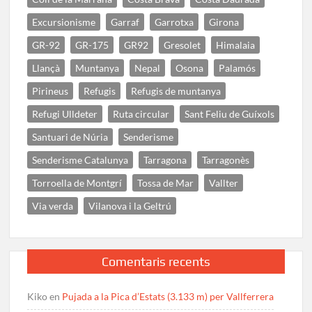
Excursionisme
Garraf
Garrotxa
Girona
GR-92
GR-175
GR92
Gresolet
Himalaia
Llançà
Muntanya
Nepal
Osona
Palamós
Pirineus
Refugis
Refugis de muntanya
Refugi Ulldeter
Ruta circular
Sant Feliu de Guíxols
Santuari de Núria
Senderisme
Senderisme Catalunya
Tarragona
Tarragonès
Torroella de Montgrí
Tossa de Mar
Vallter
Via verda
Vilanova i la Geltrú
Comentaris recents
Kiko
en
Pujada a la Pica d’Estats (3.133 m) per Vallferrera