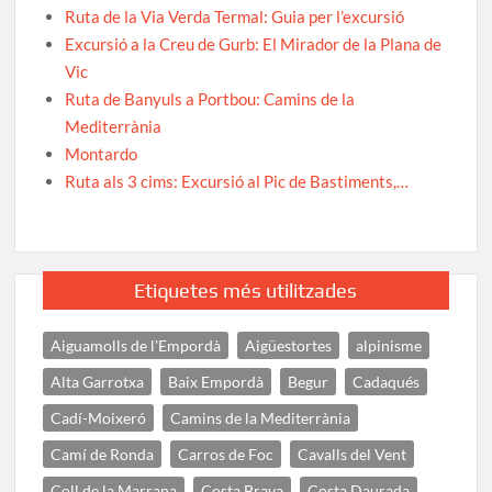
Ruta de la Via Verda Termal: Guia per l’excursió
Excursió a la Creu de Gurb: El Mirador de la Plana de
Vic
Ruta de Banyuls a Portbou: Camins de la
Mediterrània
Montardo
Ruta als 3 cims: Excursió al Pic de Bastiments,…
Etiquetes més utilitzades
Aiguamolls de l'Empordà
Aigüestortes
alpinisme
Alta Garrotxa
Baix Empordà
Begur
Cadaqués
Cadí-Moixeró
Camins de la Mediterrània
Camí de Ronda
Carros de Foc
Cavalls del Vent
Coll de la Marrana
Costa Brava
Costa Daurada