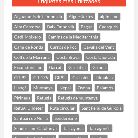
Etiquetes més utilitzades
Aiguamolls de l'Empordà
Aigüestortes
alpinisme
Alta Garrotxa
Baix Empordà
Begur
Cadaqués
Cadí-Moixeró
Camins de la Mediterrània
Camí de Ronda
Carros de Foc
Cavalls del Vent
Coll de la Marrana
Costa Brava
Costa Daurada
Excursionisme
Garraf
Garrotxa
Girona
GR-92
GR-175
GR92
Gresolet
Himalaia
Llançà
Muntanya
Nepal
Osona
Palamós
Pirineus
Refugis
Refugis de muntanya
Refugi Ulldeter
Ruta circular
Sant Feliu de Guíxols
Santuari de Núria
Senderisme
Senderisme Catalunya
Tarragona
Tarragonès