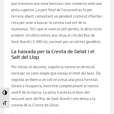
que travessa una zona boscosa i ens connecta amb una
pista superior. La part final de l’ascensió es fa per
terreny obert, remuntant un pendent costerut d’herba i
roca per anar a buscar la carena sud-est de la
muntanya. Tot i que el camí es pot perdre, la direcció és
evident. Un últim esforç ens situa al cim del Roc de
Sant Aventí (1.480 m), coronat per un vèrtex geodèsic.
La baixada per la Cresta de Gelat i el
Salt del Llop
Per iniciar el descens, seguim la carena en direcció
nord per un camí ample que voreja el límit del bosc. De
seguida arribem a un coll on creua una pista forestal.
Girem a l’esquerra, invertint completament el nostre
sentit de la marxa. La pista travessa el bosc del
Toggle High Contrast
vessant oest del Roc de Sant Aventí i ens deixa a la
Toggle Font size
carena de la Cresta de Gelat.