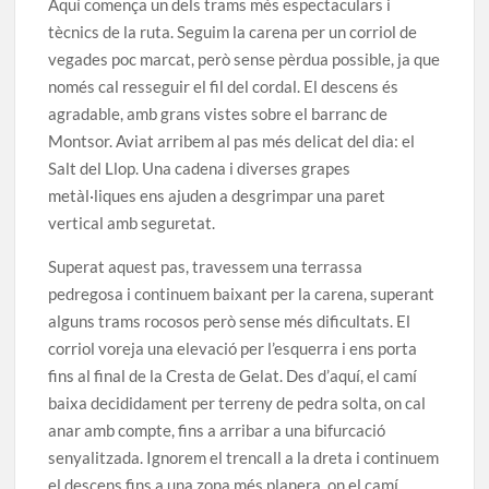
Aquí comença un dels trams més espectaculars i
tècnics de la ruta. Seguim la carena per un corriol de
vegades poc marcat, però sense pèrdua possible, ja que
només cal resseguir el fil del cordal. El descens és
agradable, amb grans vistes sobre el barranc de
Montsor. Aviat arribem al pas més delicat del dia: el
Salt del Llop. Una cadena i diverses grapes
metàl·liques ens ajuden a desgrimpar una paret
vertical amb seguretat.
Superat aquest pas, travessem una terrassa
pedregosa i continuem baixant per la carena, superant
alguns trams rocosos però sense més dificultats. El
corriol voreja una elevació per l’esquerra i ens porta
fins al final de la Cresta de Gelat. Des d’aquí, el camí
baixa decididament per terreny de pedra solta, on cal
anar amb compte, fins a arribar a una bifurcació
senyalitzada. Ignorem el trencall a la dreta i continuem
el descens fins a una zona més planera, on el camí