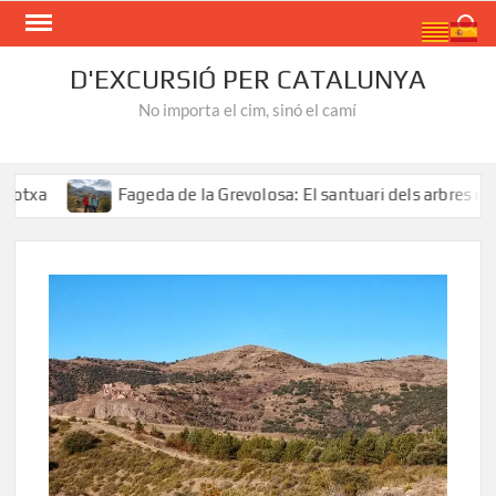
Skip
Search
to
content
D'EXCURSIÓ PER CATALUNYA
No importa el cim, sinó el camí
Fageda de la Grevolosa: El santuari dels arbres monument