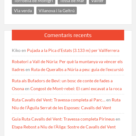
Torroella de Montgrí
Tossa de Mar
Vallter
Via verda
Vilanova i la Geltrú
Comentaris recents
Kiko
en
Pujada a la Pica d’Estats (3.133 m) per Vallferrera
Robatori a Vall de Núria: Per què la muntanya va vèncer els
lladres
en
Ruta de Queralbs a Núria a peu: guia de l’excursió
Ruta als Bufadors de Beví: un bosc de conte de fades a
Osona
en
Congost de Mont-rebei: El camí excavat a la roca
Ruta Cavalls del Vent: Travessa completa al Parc…
en
Ruta
Niu de l’Àguila Serrat de les Esposes: Cavalls del Vent
Guia Ruta Cavalls del Vent: Travessa completa Pirineus
en
Etapa Rebost a Niu de l’Àliga: Sostre de Cavalls del Vent