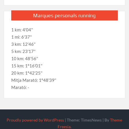
Marques personals running
1 km: 4'04''
1 mi: 6'37''
3 km: 12'46''
5 km: 23'17''
10 km: 48'56''
15 km: 1º16'01''
20 km: 1º42'25''
Mitja Marató: 1º48'39''
Marató: -
Proudly powered by WordPress
|
Theme: TimesNews
|
By
Theme
Freesia
.