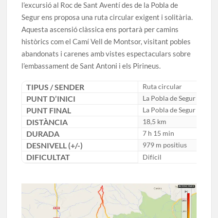
l’excursió al Roc de Sant Aventí des de la Pobla de
Segur ens proposa una ruta circular exigent i solitària.
Aquesta ascensió clàssica ens portarà per camins
històrics com el Camí Vell de Montsor, visitant pobles
abandonats i carenes amb vistes espectaculars sobre
l’embassament de Sant Antoni i els Pirineus.
TIPUS / SENDER
Ruta circular
PUNT D’INICI
La Pobla de Segur (Pallar
PUNT FINAL
La Pobla de Segur (Pallar
DISTÀNCIA
18,5 km
DURADA
7 h 15 min
DESNIVELL (+/-)
979 m positius
DIFICULTAT
Difícil