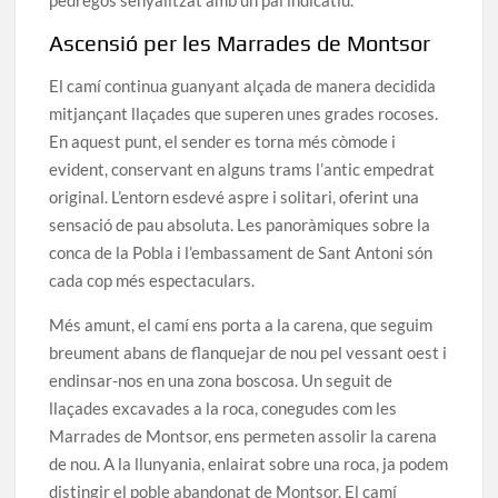
Ascensió per les Marrades de Montsor
El camí continua guanyant alçada de manera decidida
mitjançant llaçades que superen unes grades rocoses.
En aquest punt, el sender es torna més còmode i
evident, conservant en alguns trams l’antic empedrat
original. L’entorn esdevé aspre i solitari, oferint una
sensació de pau absoluta. Les panoràmiques sobre la
conca de la Pobla i l’embassament de Sant Antoni són
cada cop més espectaculars.
Més amunt, el camí ens porta a la carena, que seguim
breument abans de flanquejar de nou pel vessant oest i
endinsar-nos en una zona boscosa. Un seguit de
llaçades excavades a la roca, conegudes com les
Marrades de Montsor, ens permeten assolir la carena
de nou. A la llunyania, enlairat sobre una roca, ja podem
distingir el poble abandonat de Montsor. El camí