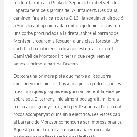
Iniciem la ruta a la Pobla de Segur, deixant el vehicle a
l’aparcament dels jardins de l’Ajuntament. Des d’allà,
caminem fins a la carretera C-13 i la seguim en direcció
a Sort durant aproximadament un quilòmetre. Just en
una corba pronunciada a la dreta, sobre el barranc de
Montsor, trobarem a l’esquerra una pista forestal. Un
cartell informatiu ens indica que estem a l’inici del
Camí Vell de Montsor, l’itinerari que seguirem en
aquesta primera part de l’ascens.
Deixem una primera pista que marxa a l’esquerra i
continuem uns metres fins a una petita pedrera, on les
fites i marques grogues ens guiaran per enfilar-nos per
sobre seu. El terreny, inicialment poc agraït, millora a
mesura que guanyem alçada per l’esquerra d’un cordal
rocós acompanyat d’una línia elèctrica. Les vistes cap
al barranc de Montsor comencen a ser impressionants.
Aquest primer tram d’ascensió acaba en un replà
pedregós senyalitzat amb un pal indicatiu.