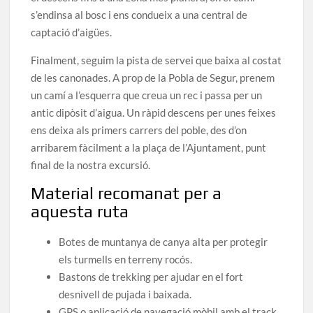
s’endinsa al bosc i ens condueix a una central de
captació d’aigües.
Finalment, seguim la pista de servei que baixa al costat
de les canonades. A prop de la Pobla de Segur, prenem
un camí a l’esquerra que creua un rec i passa per un
antic dipòsit d’aigua. Un ràpid descens per unes feixes
ens deixa als primers carrers del poble, des d’on
arribarem fàcilment a la plaça de l’Ajuntament, punt
final de la nostra excursió.
Material recomanat per a
aquesta ruta
Botes de muntanya de canya alta per protegir
els turmells en terreny rocós.
Bastons de trekking per ajudar en el fort
desnivell de pujada i baixada.
GPS o aplicació de navegació mòbil amb el track