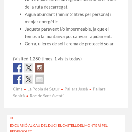
de la ruta descarregat.
Aigua abundant (mínim 2 litres per persona) i
menjar energètic.
Jaqueta paravent i/o impermeable, ja que el
temps a la muntanya pot canviar ràpidament.
Gorra, ulleres de sol i crema de protecció solar.
(Visited 1.280 times, 1 visits today)
Cims
La Pobla de Segur
Pallars Jussà
Pallars
Sobirà
Roc de Sant Aventí
Navegació
EXCURSIÓ AL CAU DEL DUC I EL CASTELL DEL MONTGRÍ PEL
d'entrades
PEDRIGOLET