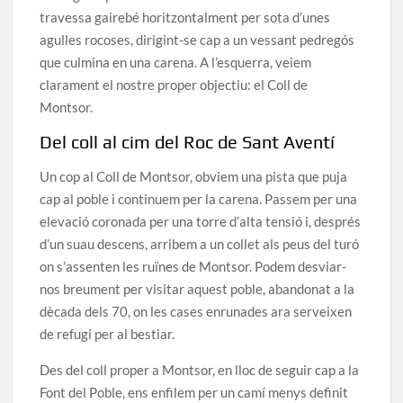
travessa gairebé horitzontalment per sota d’unes
agulles rocoses, dirigint-se cap a un vessant pedregós
que culmina en una carena. A l’esquerra, veiem
clarament el nostre proper objectiu: el Coll de
Montsor.
Del coll al cim del Roc de Sant Aventí
Un cop al Coll de Montsor, obviem una pista que puja
cap al poble i continuem per la carena. Passem per una
elevació coronada per una torre d’alta tensió i, després
d’un suau descens, arribem a un collet als peus del turó
on s’assenten les ruïnes de Montsor. Podem desviar-
nos breument per visitar aquest poble, abandonat a la
dècada dels 70, on les cases enrunades ara serveixen
de refugi per al bestiar.
Des del coll proper a Montsor, en lloc de seguir cap a la
Font del Poble, ens enfilem per un camí menys definit