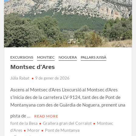
Pobla
de
Segur
EXCURSIONS
MONTSEC
NOGUERA
PALLARS JUSSÀ
Montsec d’Ares
Júlia Rabat
9 de gener de 2026
Ascens al Montsec d’Ares L’excursió al Montsec d’Ares
s’inicia des de la carretera LV-9124, tant des de Pont de
Montanyana com des de Guàrdia de Noguera, prenent una
pista de …
READ MORE
font de la Besa
Grallera gran del Corralot
Montsec
d'Ares
Moror
Pont de Muntanya