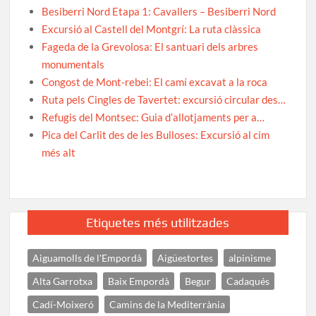
Besiberri Nord Etapa 1: Cavallers – Besiberri Nord
Excursió al Castell del Montgrí: La ruta clàssica
Fageda de la Grevolosa: El santuari dels arbres
monumentals
Congost de Mont-rebei: El camí excavat a la roca
Ruta pels Cingles de Tavertet: excursió circular des…
Refugis del Montsec: Guia d’allotjaments per a…
Pica del Carlit des de les Bulloses: Excursió al cim
més alt
Etiquetes més utilitzades
Aiguamolls de l'Empordà
Aigüestortes
alpinisme
Alta Garrotxa
Baix Empordà
Begur
Cadaqués
Cadí-Moixeró
Camins de la Mediterrània