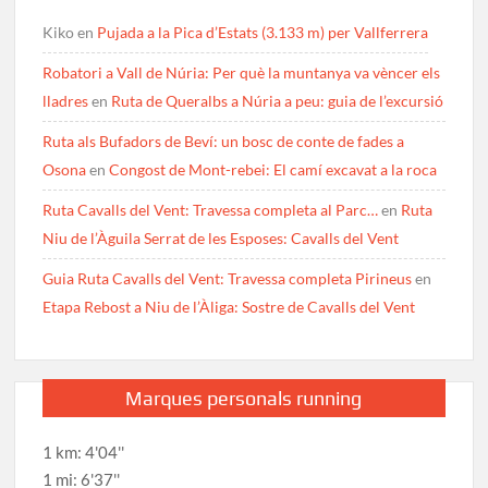
Kiko
en
Pujada a la Pica d’Estats (3.133 m) per Vallferrera
Robatori a Vall de Núria: Per què la muntanya va vèncer els
lladres
en
Ruta de Queralbs a Núria a peu: guia de l’excursió
Ruta als Bufadors de Beví: un bosc de conte de fades a
Osona
en
Congost de Mont-rebei: El camí excavat a la roca
Ruta Cavalls del Vent: Travessa completa al Parc…
en
Ruta
Niu de l’Àguila Serrat de les Esposes: Cavalls del Vent
Guia Ruta Cavalls del Vent: Travessa completa Pirineus
en
Etapa Rebost a Niu de l’Àliga: Sostre de Cavalls del Vent
Marques personals running
1 km: 4'04''
1 mi: 6'37''