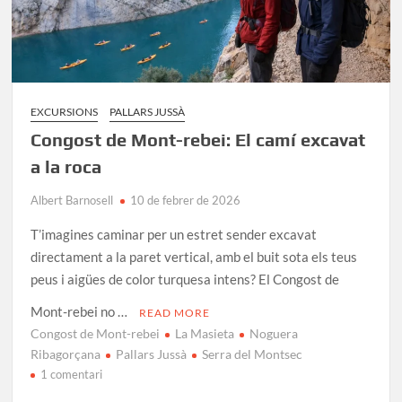
EXCURSIONS
PALLARS JUSSÀ
Congost de Mont-rebei: El camí excavat
a la roca
Albert Barnosell
10 de febrer de 2026
T’imagines caminar per un estret sender excavat
directament a la paret vertical, amb el buit sota els teus
peus i aigües de color turquesa intens? El Congost de
Mont-rebei no …
READ MORE
Congost de Mont-rebei
La Masieta
Noguera
Ribagorçana
Pallars Jussà
Serra del Montsec
a
1 comentari
Congost