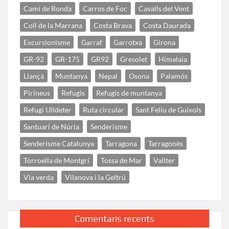
Camí de Ronda
Carros de Foc
Cavalls del Vent
Coll de la Marrana
Costa Brava
Costa Daurada
Excursionisme
Garraf
Garrotxa
Girona
GR-92
GR-175
GR92
Gresolet
Himalaia
Llançà
Muntanya
Nepal
Osona
Palamós
Pirineus
Refugis
Refugis de muntanya
Refugi Ulldeter
Ruta circular
Sant Feliu de Guíxols
Santuari de Núria
Senderisme
Senderisme Catalunya
Tarragona
Tarragonès
Torroella de Montgrí
Tossa de Mar
Vallter
Via verda
Vilanova i la Geltrú
Comentaris recents