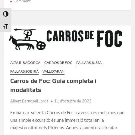
on
Comment
Montsec
d’Ares
Toggle High Contrast
Toggle Font size
ALTA RIBAGORÇA
CARROS DE FOC
PALLARS JUSSÀ
PALLARS SOBIRÀ
VALL D'ARAN
Carros de Foc: Guia completa i
modalitats
Albert Barnosell Jordà
11 d'octubre de 2023
Embarcar-se en la Carros de Foc travessa és molt més que
una simple excursió; és una immersió total en la
majestuositat dels Pirineus. Aquesta aventura circular