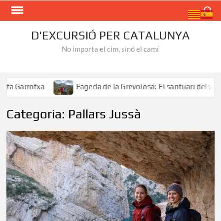
Skip
Search
to
content
D'EXCURSIÓ PER CATALUNYA
No importa el cim, sinó el camí
rrotxa
Fageda de la Grevolosa: El santuari dels arbres 
Categoria:
Pallars Jussà