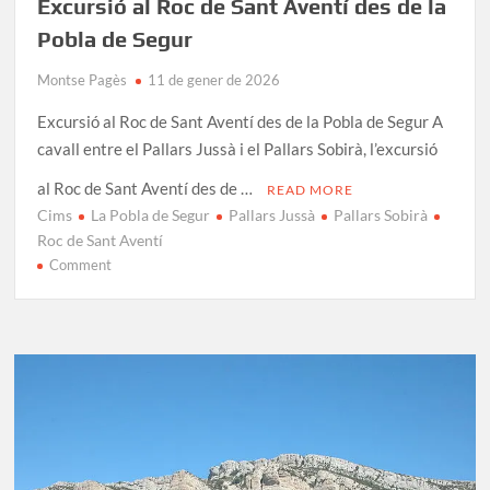
Excursió al Roc de Sant Aventí des de la
Pobla de Segur
Montse Pagès
11 de gener de 2026
Excursió al Roc de Sant Aventí des de la Pobla de Segur A
cavall entre el Pallars Jussà i el Pallars Sobirà, l’excursió
al Roc de Sant Aventí des de …
READ MORE
Cims
La Pobla de Segur
Pallars Jussà
Pallars Sobirà
Roc de Sant Aventí
on
Comment
Excursió
al
Roc
de
Sant
Aventí
des
de
la