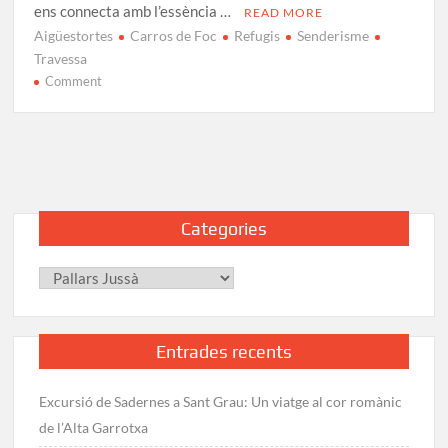
ens connecta amb l’essència …
READ MORE
Aigüestortes
Carros de Foc
Refugis
Senderisme
Travessa
on
Comment
Carros
de
Foc:
Guia
completa
i
Categories
modalitats
Categories
Entrades recents
Excursió de Sadernes a Sant Grau: Un viatge al cor romànic
de l’Alta Garrotxa