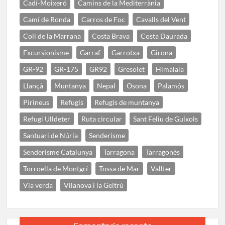
Cadí-Moixeró
Camins de la Mediterrània
Camí de Ronda
Carros de Foc
Cavalls del Vent
Coll de la Marrana
Costa Brava
Costa Daurada
Excursionisme
Garraf
Garrotxa
Girona
GR-92
GR-175
GR92
Gresolet
Himalaia
Llançà
Muntanya
Nepal
Osona
Palamós
Pirineus
Refugis
Refugis de muntanya
Refugi Ulldeter
Ruta circular
Sant Feliu de Guíxols
Santuari de Núria
Senderisme
Senderisme Catalunya
Tarragona
Tarragonès
Torroella de Montgrí
Tossa de Mar
Vallter
Via verda
Vilanova i la Geltrú