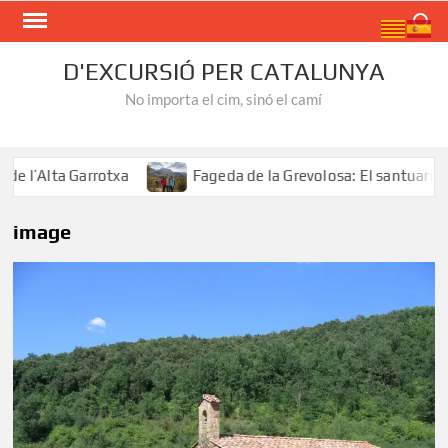
Skip
Search
to
content
D'EXCURSIÓ PER CATALUNYA
No importa el cim, sinó el camí
l’Alta Garrotxa
Fageda de la Grevolosa: El santuari dels
image