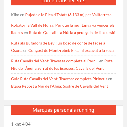
Comentaris recents
Kiko
en
Pujada a la Pica d’Estats (3.133 m) per Vallferrera
Robatori a Vall de Núria: Per què la muntanya va vèncer els
lladres
en
Ruta de Queralbs a Núria a peu: guia de l’excursió
Ruta als Bufadors de Beví: un bosc de conte de fades a
Osona
en
Congost de Mont-rebei: El camí excavat a la roca
Ruta Cavalls del Vent: Travessa completa al Parc…
en
Ruta
Niu de l’Àguila Serrat de les Esposes: Cavalls del Vent
Guia Ruta Cavalls del Vent: Travessa completa Pirineus
en
Etapa Rebost a Niu de l’Àliga: Sostre de Cavalls del Vent
Marques personals running
1 km: 4'04''