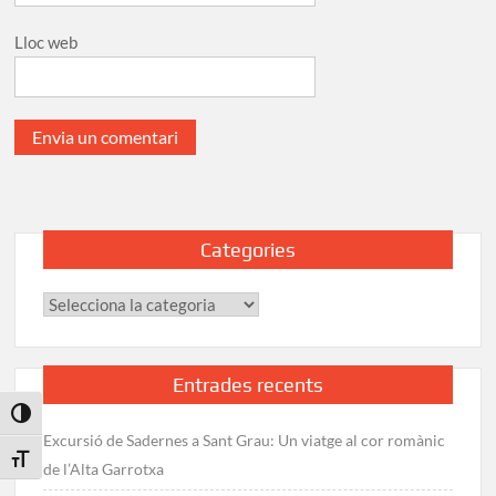
Lloc web
Categories
Categories
Entrades recents
Toggle High Contrast
Excursió de Sadernes a Sant Grau: Un viatge al cor romànic
Toggle Font size
de l’Alta Garrotxa