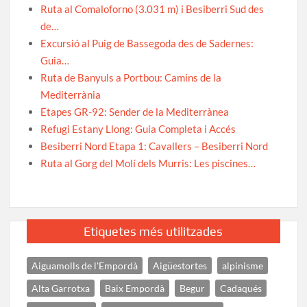
Ruta al Comaloforno (3.031 m) i Besiberri Sud des
de…
Excursió al Puig de Bassegoda des de Sadernes:
Guia…
Ruta de Banyuls a Portbou: Camins de la
Mediterrània
Etapes GR-92: Sender de la Mediterrànea
Refugi Estany Llong: Guia Completa i Accés
Besiberri Nord Etapa 1: Cavallers – Besiberri Nord
Ruta al Gorg del Molí dels Murris: Les piscines…
Etiquetes més utilitzades
Aiguamolls de l'Empordà
Aigüestortes
alpinisme
Alta Garrotxa
Baix Empordà
Begur
Cadaqués