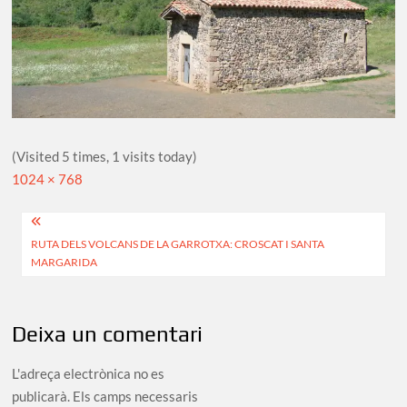
(Visited 5 times, 1 visits today)
Full
1024 × 768
size
Navegació
RUTA DELS VOLCANS DE LA GARROTXA: CROSCAT I SANTA
d'entrades
MARGARIDA
Deixa un comentari
L'adreça electrònica no es
publicarà.
Els camps necessaris