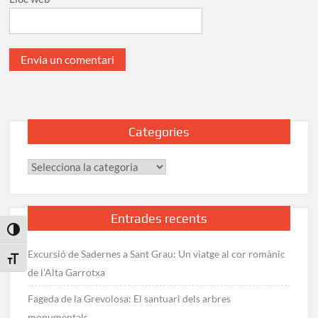
Categories
Categories
Entrades recents
Toggle High Contrast
Excursió de Sadernes a Sant Grau: Un viatge al cor romànic
Toggle Font size
de l’Alta Garrotxa
Fageda de la Grevolosa: El santuari dels arbres
monumentals