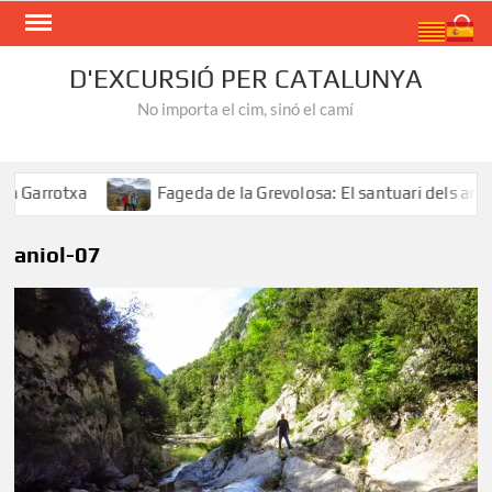
Skip
Search
to
content
D'EXCURSIÓ PER CATALUNYA
No importa el cim, sinó el camí
Garrotxa
Fageda de la Grevolosa: El santuari dels arbres
aniol-07