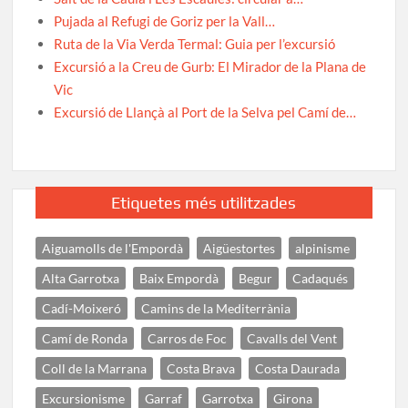
Pujada al Refugi de Goriz per la Vall…
Ruta de la Via Verda Termal: Guia per l’excursió
Excursió a la Creu de Gurb: El Mirador de la Plana de
Vic
Excursió de Llançà al Port de la Selva pel Camí de…
Etiquetes més utilitzades
Aiguamolls de l'Empordà
Aigüestortes
alpinisme
Alta Garrotxa
Baix Empordà
Begur
Cadaqués
Cadí-Moixeró
Camins de la Mediterrània
Camí de Ronda
Carros de Foc
Cavalls del Vent
Coll de la Marrana
Costa Brava
Costa Daurada
Excursionisme
Garraf
Garrotxa
Girona