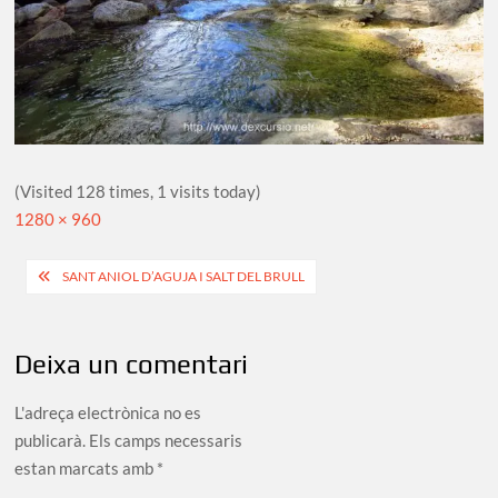
(Visited 128 times, 1 visits today)
Full
1280 × 960
size
Navegació
SANT ANIOL D’AGUJA I SALT DEL BRULL
d'entrades
Deixa un comentari
L'adreça electrònica no es
publicarà.
Els camps necessaris
estan marcats amb
*