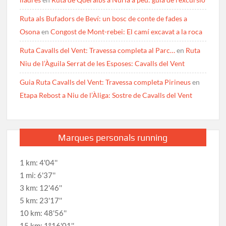
Ruta als Bufadors de Beví: un bosc de conte de fades a
Osona
en
Congost de Mont-rebei: El camí excavat a la roca
Ruta Cavalls del Vent: Travessa completa al Parc…
en
Ruta
Niu de l’Àguila Serrat de les Esposes: Cavalls del Vent
Guia Ruta Cavalls del Vent: Travessa completa Pirineus
en
Etapa Rebost a Niu de l’Àliga: Sostre de Cavalls del Vent
Marques personals running
1 km: 4'04''
1 mi: 6'37''
3 km: 12'46''
5 km: 23'17''
10 km: 48'56''
15 km: 1º16'01''