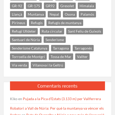
GR-92
GR-175
GR92
Gresolet
Himalaia
Llançà
Muntanya
Nepal
Osona
Palamós
Pirineus
Refugis
Refugis de muntanya
Refugi Ulldeter
Ruta circular
Sant Feliu de Guíxols
Santuari de Núria
Senderisme
Senderisme Catalunya
Tarragona
Tarragonès
Torroella de Montgrí
Tossa de Mar
Vallter
Via verda
Vilanova i la Geltrú
Comentaris recents
Kiko
en
Pujada a la Pica d’Estats (3.133 m) per Vallferrera
Robatori a Vall de Núria: Per què la muntanya va vèncer els
lladres
en
Ruta de Queralbs a Núria a peu: guia de l’excursió