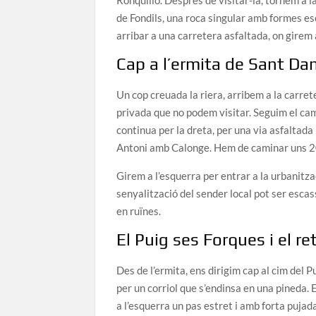
Ronquillo. Després de visitar-la, tornem a l
de Fondils, una roca singular amb formes es
arribar a una carretera asfaltada, on girem 
Cap a l’ermita de Sant Dan
Un cop creuada la riera, arribem a la carre
privada que no podem visitar. Seguim el camí
continua per la dreta, per una via asfaltada 
Antoni amb Calonge. Hem de caminar uns 200
Girem a l’esquerra per entrar a la urbanitza
senyalització del sender local pot ser escas
en ruïnes.
El Puig ses Forques i el re
Des de l’ermita, ens dirigim cap al cim del
per un corriol que s’endinsa en una pineda. 
a l’esquerra un pas estret i amb forta pujada