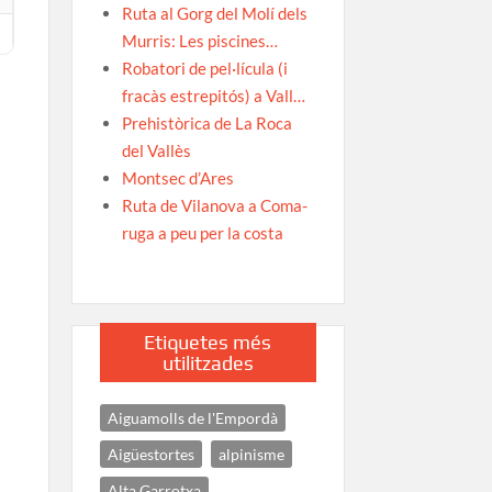
Ruta al Gorg del Molí dels
Murris: Les piscines…
Robatori de pel·lícula (i
fracàs estrepitós) a Vall…
Prehistòrica de La Roca
del Vallès
Montsec d’Ares
Ruta de Vilanova a Coma-
ruga a peu per la costa
Etiquetes més
utilitzades
Aiguamolls de l'Empordà
Aigüestortes
alpinisme
Alta Garrotxa