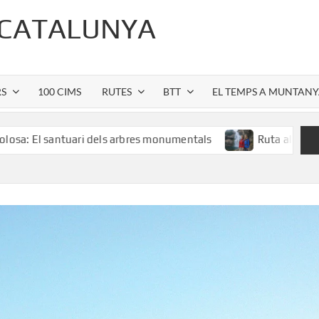
 CATALUNYA
RS
100 CIMS
RUTES
BTT
EL TEMPS A MUNTAN
uari dels arbres monumentals
Ruta al Salt de Sallent: l’