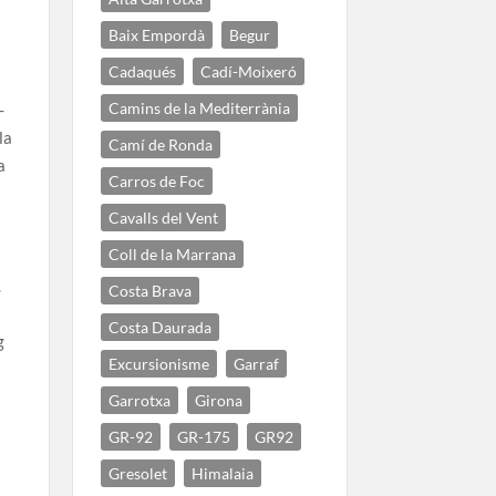
Baix Empordà
Begur
Cadaqués
Cadí-Moixeró
Camins de la Mediterrània
-
la
Camí de Ronda
a
Carros de Foc
Cavalls del Vent
Coll de la Marrana
.
Costa Brava
Costa Daurada
g
Excursionisme
Garraf
l
Garrotxa
Girona
GR-92
GR-175
GR92
Gresolet
Himalaia