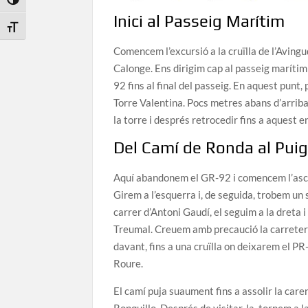
Toggle High Contrast
Inici al Passeig Marítim
Toggle Font size
Comencem l’excursió a la cruïlla de l’Avin
Calonge. Ens dirigim cap al passeig marítim
92 fins al final del passeig. En aquest punt
Torre Valentina. Pocs metres abans d’arriba
la torre i després retrocedir fins a aquest
Del Camí de Ronda al Puig
Aquí abandonem el GR-92 i comencem l’asce
Girem a l’esquerra i, de seguida, trobem un
carrer d’Antoni Gaudí, el seguim a la dreta 
Treumal. Creuem amb precaució la carretera 
davant, fins a una cruïlla on deixarem el PR-
Roure.
El camí puja suaument fins a assolir la care