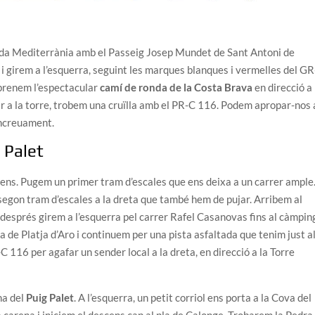
guda Mediterrània amb el Passeig Josep Mundet de Sant Antoni de
 i girem a l’esquerra, seguint les marques blanques i vermelles del GR
, prenem l’espectacular
camí de ronda de la Costa Brava
en direcció a 
r a la torre, trobem una cruïlla amb el PR-C 116. Podem apropar-nos 
 encreuament.
 Palet
ns. Pugem un primer tram d’escales que ens deixa a un carrer ample
 segon tram d’escales a la dreta que també hem de pujar. Arribem al
i després girem a l’esquerra pel carrer Rafel Casanovas fins al càmpin
de Platja d’Aro i continuem per una pista asfaltada que tenim just a
C 116 per agafar un sender local a la dreta, en direcció a la Torre
na del
Puig Palet
. A l’esquerra, un petit corriol ens porta a la Cova del