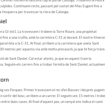
a carena i iniciem el descens cap al pla de Calonge. Trobarem la Pedra
culpides. Continuem recte, passant pel costat del Mas Eugeni fins a
a l’esquerra per travessar la riera de Calonge.
iel
tera GI-661. La travessem i trobem la Torre Roure, una propietat
 fins a una cruïlla, amb la carretera C-31 al davant. El nostre itinerar
paral·lela a la C-31. Al final, arribem a la carretera que uneix Sant
 metres per aquesta via amb molta precaució, ja que té força trànsi
ció de Sant Daniel. Cal estar atents, ja que en aquest tram la
sa. Seguim els carrers fins a trobar l’ermita de Sant Daniel, actualme
torn
 Puig ses Forques. Primer travessem el rec d’en Basses i després pugem
En sortir del bosc, arribem a un carrer. El seguim uns 15 metres i tro
 entre dues cases. Al final d’aquest pas, un senyal ens indica el camí