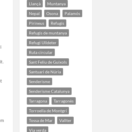
Llançà
Muntanya
Nepal
Osona
Palamós
Pirineus
Refugis
Refugis de muntanya
Refugi Ulldeter
i
Ruta circular
t.
Sant Feliu de Guíxols
Santuari de Núria
nt
Senderisme
Senderisme Catalunya
Tarragona
Tarragonès
Torroella de Montgrí
bem
Tossa de Mar
Vallter
Via verda