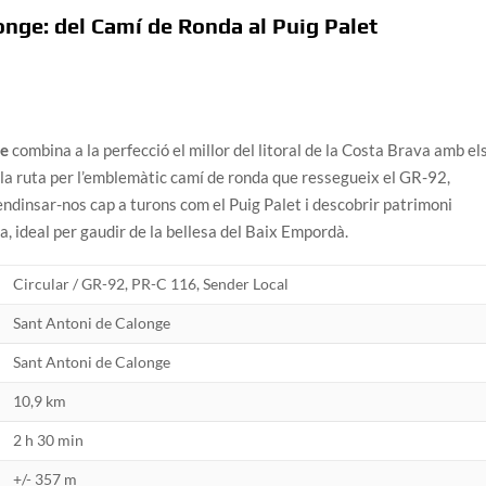
onge: del Camí de Ronda al Puig Palet
ge
combina a la perfecció el millor del litoral de la Costa Brava amb el
 la ruta per l’emblemàtic camí de ronda que ressegueix el GR-92,
endinsar-nos cap a turons com el Puig Palet i descobrir patrimoni
ta, ideal per gaudir de la bellesa del Baix Empordà.
Circular / GR-92, PR-C 116, Sender Local
Sant Antoni de Calonge
Sant Antoni de Calonge
10,9 km
2 h 30 min
+/- 357 m