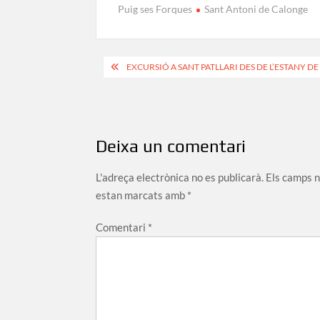
Puig ses Forques
Sant Antoni de Calonge
Navegació
EXCURSIÓ A SANT PATLLARI DES DE L’ESTANY D
d'entrades
Deixa un comentari
L'adreça electrònica no es publicarà.
Els camps 
estan marcats amb
*
Comentari
*