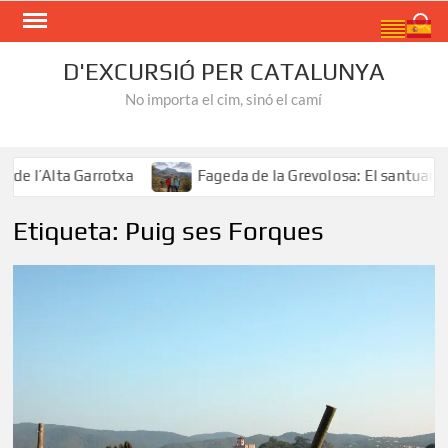
Skip
Search
to
content
D'EXCURSIÓ PER CATALUNYA
No importa el cim, sinó el camí
 l’Alta Garrotxa
Fageda de la Grevolosa: El santuari de
Etiqueta:
Puig ses Forques