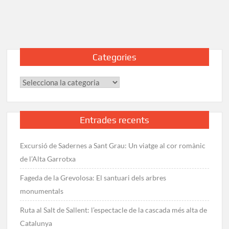
a
Sant
Antoni
de
Calonge:
Categories
del
Camí
Categories
de
Ronda
al
Puig
Entrades recents
Palet
Excursió de Sadernes a Sant Grau: Un viatge al cor romànic
de l’Alta Garrotxa
Fageda de la Grevolosa: El santuari dels arbres
monumentals
Ruta al Salt de Sallent: l’espectacle de la cascada més alta de
Catalunya