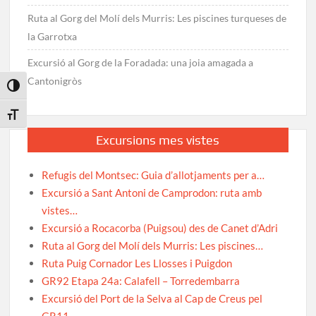
Ruta al Gorg del Molí dels Murris: Les piscines turqueses de
la Garrotxa
Excursió al Gorg de la Foradada: una joia amagada a
Cantonigròs
Toggle High Contrast
Toggle Font size
Excursions mes vistes
Refugis del Montsec: Guia d’allotjaments per a…
Excursió a Sant Antoni de Camprodon: ruta amb
vistes…
Excursió a Rocacorba (Puigsou) des de Canet d’Adri
Ruta al Gorg del Molí dels Murris: Les piscines…
Ruta Puig Cornador Les Llosses i Puigdon
GR92 Etapa 24a: Calafell – Torredembarra
Excursió del Port de la Selva al Cap de Creus pel
GR11