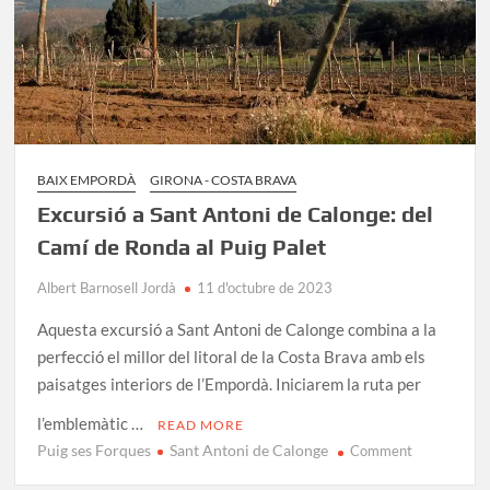
BAIX EMPORDÀ
GIRONA - COSTA BRAVA
Excursió a Sant Antoni de Calonge: del
Camí de Ronda al Puig Palet
Albert Barnosell Jordà
11 d'octubre de 2023
Aquesta excursió a Sant Antoni de Calonge combina a la
perfecció el millor del litoral de la Costa Brava amb els
paisatges interiors de l’Empordà. Iniciarem la ruta per
l’emblemàtic …
READ MORE
Puig ses Forques
Sant Antoni de Calonge
on
Comment
Excursió