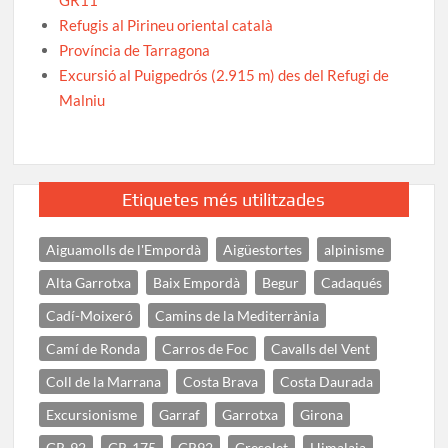
Refugis al Pirineu oriental català
Província de Tarragona
Excursió al Puigpedrós (2.915 m) des del Refugi de
Malniu
Etiquetes més utilitzades
Aiguamolls de l'Empordà
Aigüestortes
alpinisme
Alta Garrotxa
Baix Empordà
Begur
Cadaqués
Cadí-Moixeró
Camins de la Mediterrània
Camí de Ronda
Carros de Foc
Cavalls del Vent
Coll de la Marrana
Costa Brava
Costa Daurada
Excursionisme
Garraf
Garrotxa
Girona
GR-92
GR-175
GR92
Gresolet
Himalaia