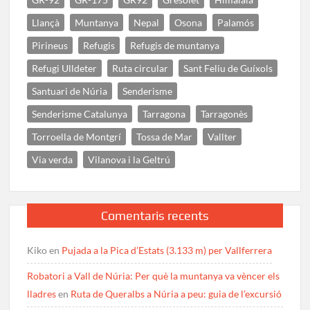
Llançà
Muntanya
Nepal
Osona
Palamós
Pirineus
Refugis
Refugis de muntanya
Refugi Ulldeter
Ruta circular
Sant Feliu de Guíxols
Santuari de Núria
Senderisme
Senderisme Catalunya
Tarragona
Tarragonès
Torroella de Montgrí
Tossa de Mar
Vallter
Via verda
Vilanova i la Geltrú
Comentaris recents
Kiko
en
Pujada a la Pica d’Estats (3.133 m) per Vallferrera
Robatori a Vall de Núria: Per què la muntanya va vèncer els
lladres
en
Ruta de Queralbs a Núria a peu: guia de l’excursió