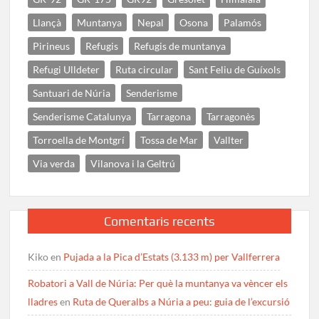
Llançà
Muntanya
Nepal
Osona
Palamós
Pirineus
Refugis
Refugis de muntanya
Refugi Ulldeter
Ruta circular
Sant Feliu de Guíxols
Santuari de Núria
Senderisme
Senderisme Catalunya
Tarragona
Tarragonès
Torroella de Montgrí
Tossa de Mar
Vallter
Via verda
Vilanova i la Geltrú
Comentaris recents
Kiko
en
Pujada a la Pica d’Estats (3.133 m) per Vallferrera
Robatori a Vall de Núria: Per què la muntanya va vèncer els
lladres
en
Ruta de Queralbs a Núria a peu: guia de l’excursió