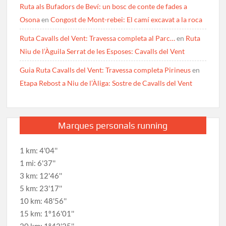
Ruta als Bufadors de Beví: un bosc de conte de fades a
Osona
en
Congost de Mont-rebei: El camí excavat a la roca
Ruta Cavalls del Vent: Travessa completa al Parc…
en
Ruta
Niu de l’Àguila Serrat de les Esposes: Cavalls del Vent
Guia Ruta Cavalls del Vent: Travessa completa Pirineus
en
Etapa Rebost a Niu de l’Àliga: Sostre de Cavalls del Vent
Marques personals running
1 km: 4'04''
1 mi: 6'37''
3 km: 12'46''
5 km: 23'17''
10 km: 48'56''
15 km: 1º16'01''
20 km: 1º42'25''