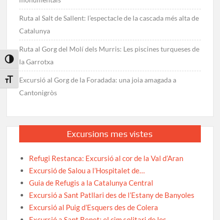
Ruta al Salt de Sallent: l’espectacle de la cascada més alta de
Catalunya
Ruta al Gorg del Molí dels Murris: Les piscines turqueses de
Toggle High Contrast
la Garrotxa
Excursió al Gorg de la Foradada: una joia amagada a
Toggle Font size
Cantonigròs
Excursions mes vistes
Refugi Restanca: Excursió al cor de la Val d’Aran
Excursió de Salou a l’Hospitalet de…
Guia de Refugis a la Catalunya Central
Excursió a Sant Patllari des de l’Estany de Banyoles
Excursió al Puig d’Esquers des de Colera
Excursió a Sant Benet: el cim solitari de les…