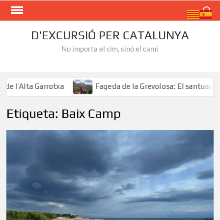
Skip
Search
to
content
D'EXCURSIÓ PER CATALUNYA
No importa el cim, sinó el camí
l’Alta Garrotxa
Fageda de la Grevolosa: El santuari del
Etiqueta:
Baix Camp