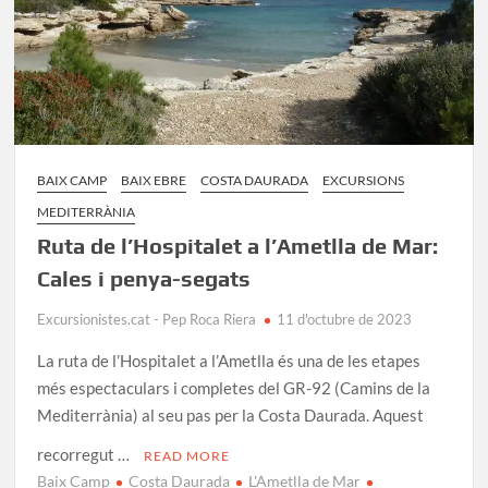
BAIX CAMP
BAIX EBRE
COSTA DAURADA
EXCURSIONS
MEDITERRÀNIA
Ruta de l’Hospitalet a l’Ametlla de Mar:
Cales i penya-segats
Excursionistes.cat - Pep Roca Riera
11 d'octubre de 2023
La ruta de l’Hospitalet a l’Ametlla és una de les etapes
més espectaculars i completes del GR-92 (Camins de la
Mediterrània) al seu pas per la Costa Daurada. Aquest
recorregut …
READ MORE
Baix Camp
Costa Daurada
L'Ametlla de Mar