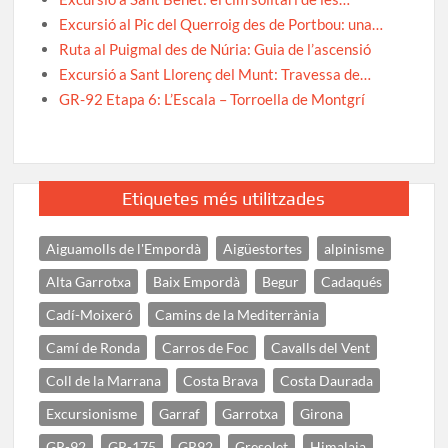
Excursió al Pic del Querroig des de Portbou: una…
Ruta al Puigmal des de Núria: Guia de l’ascensió
Excursió a Sant Llorenç del Munt: Travessa de…
GR-92 Etapa 6: L’Escala – Torroella de Montgrí
Etiquetes més utilitzades
Aiguamolls de l'Empordà
Aigüestortes
alpinisme
Alta Garrotxa
Baix Empordà
Begur
Cadaqués
Cadí-Moixeró
Camins de la Mediterrània
Camí de Ronda
Carros de Foc
Cavalls del Vent
Coll de la Marrana
Costa Brava
Costa Daurada
Excursionisme
Garraf
Garrotxa
Girona
GR-92
GR-175
GR92
Gresolet
Himalaia