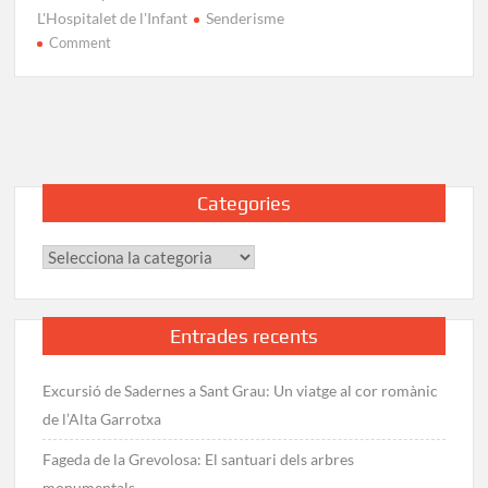
L'Hospitalet de l'Infant
Senderisme
on
Comment
Ruta
de
l’Hospitalet
a
l’Ametlla
de
Categories
Mar:
Cales
Categories
i
penya-
segats
Entrades recents
Excursió de Sadernes a Sant Grau: Un viatge al cor romànic
de l’Alta Garrotxa
Fageda de la Grevolosa: El santuari dels arbres
monumentals