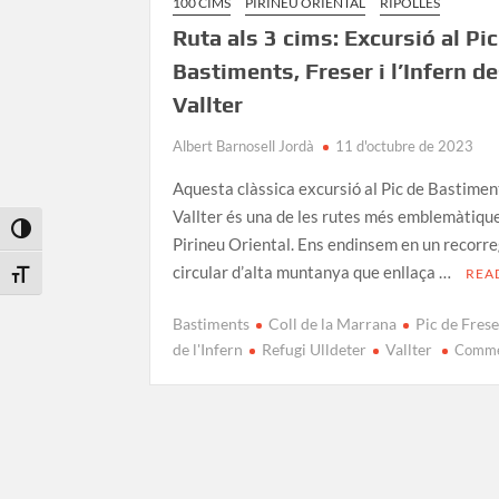
100 CIMS
PIRINEU ORIENTAL
RIPOLLÈS
Ruta als 3 cims: Excursió al Pic
Bastiments, Freser i l’Infern d
Vallter
Albert Barnosell Jordà
11 d'octubre de 2023
Aquesta clàssica excursió al Pic de Bastimen
Vallter és una de les rutes més emblemàtiqu
Toggle High Contrast
Pirineu Oriental. Ens endinsem en un recorr
circular d’alta muntanya que enllaça …
REA
Toggle Font size
Bastiments
Coll de la Marrana
Pic de Fres
de l'Infern
Refugi Ulldeter
Vallter
Comm