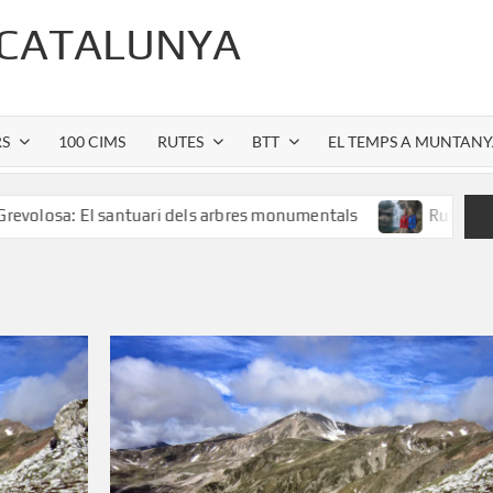
 CATALUNYA
RS
100 CIMS
RUTES
BTT
EL TEMPS A MUNTAN
El santuari dels arbres monumentals
Ruta al Salt de Sall