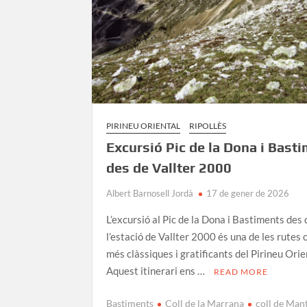
PIRINEU ORIENTAL
RIPOLLÈS
Excursió Pic de la Dona i Bast
des de Vallter 2000
Albert Barnosell Jordà
17 de gener de 2026
L’excursió al Pic de la Dona i Bastiments des 
l’estació de Vallter 2000 és una de les rutes 
més clàssiques i gratificants del Pirineu Orie
Aquest itinerari ens …
READ MORE
Bastiments
Coll de la Marrana
coll de Man