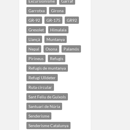
Excursionisme
Garraf
Garrotxa
Girona
GR-92
GR-175
GR92
Gresolet
Himalaia
Llançà
Muntanya
Nepal
Osona
Palamós
Pirineus
Refugis
Refugis de muntanya
Refugi Ulldeter
Ruta circular
Sant Feliu de Guíxols
Santuari de Núria
Senderisme
Senderisme Catalunya