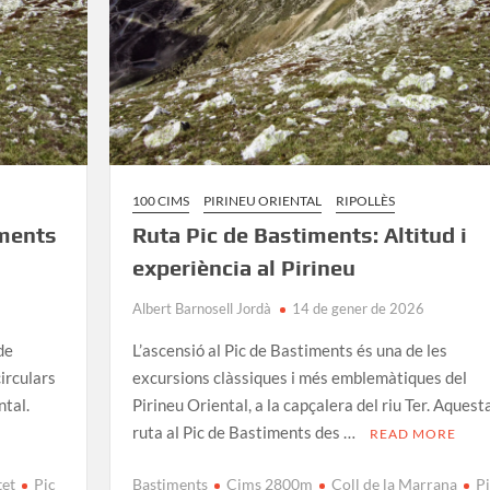
100 CIMS
PIRINEU ORIENTAL
RIPOLLÈS
iments
Ruta Pic de Bastiments: Altitud i
experiència al Pirineu
Albert Barnosell Jordà
14 de gener de 2026
de
L’ascensió al Pic de Bastiments és una de les
circulars
excursions clàssiques i més emblemàtiques del
ntal.
Pirineu Oriental, a la capçalera del riu Ter. Aquest
ruta al Pic de Bastiments des …
READ MORE
tet
Pic
Bastiments
Cims 2800m
Coll de la Marrana
Pi