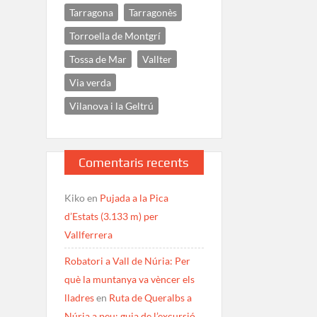
Tarragona
Tarragonès
Torroella de Montgrí
Tossa de Mar
Vallter
Via verda
Vilanova i la Geltrú
Comentaris recents
Kiko
en
Pujada a la Pica
d’Estats (3.133 m) per
Vallferrera
Robatori a Vall de Núria: Per
què la muntanya va vèncer els
lladres
en
Ruta de Queralbs a
Núria a peu: guia de l’excursió