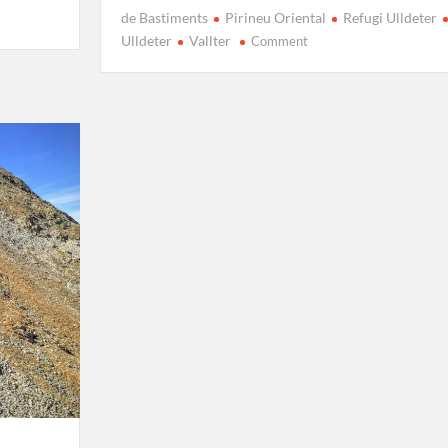
de Bastiments
Pirineu Oriental
Refugi Ulldeter
on
Ulldeter
Vallter
Comment
Ruta
Pic
de
Bastiments:
Altitud
i
experiència
al
Pirineu