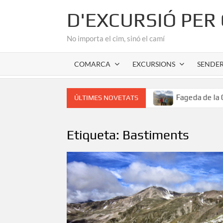
Skip
D'EXCURSIÓ PER
to
content
No importa el cim, sinó el camí
COMARCA
EXCURSIONS
SENDE
 cor romànic de l’Alta Garrotxa
Fageda de la Grevolosa: 
ÚLTIMES NOVETATS
Etiqueta:
Bastiments