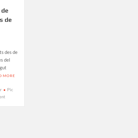
 de
es de
ts des de
es del
egut
D MORE
er
Pic
on
ent
Ruta
als
3
cims:
Excursió
al