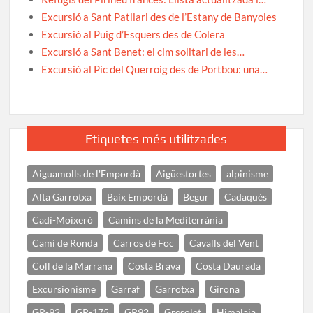
Excursió a Sant Patllari des de l’Estany de Banyoles
Excursió al Puig d’Esquers des de Colera
Excursió a Sant Benet: el cim solitari de les…
Excursió al Pic del Querroig des de Portbou: una…
Etiquetes més utilitzades
Aiguamolls de l'Empordà
Aigüestortes
alpinisme
Alta Garrotxa
Baix Empordà
Begur
Cadaqués
Cadí-Moixeró
Camins de la Mediterrània
Camí de Ronda
Carros de Foc
Cavalls del Vent
Coll de la Marrana
Costa Brava
Costa Daurada
Excursionisme
Garraf
Garrotxa
Girona
GR-92
GR-175
GR92
Gresolet
Himalaia