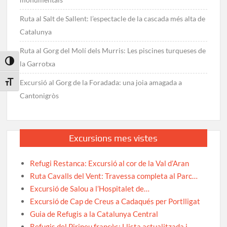
Ruta al Salt de Sallent: l’espectacle de la cascada més alta de
Catalunya
Ruta al Gorg del Molí dels Murris: Les piscines turqueses de
Toggle High Contrast
la Garrotxa
Excursió al Gorg de la Foradada: una joia amagada a
Toggle Font size
Cantonigròs
Excursions mes vistes
Refugi Restanca: Excursió al cor de la Val d’Aran
Ruta Cavalls del Vent: Travessa completa al Parc…
Excursió de Salou a l’Hospitalet de…
Excursió de Cap de Creus a Cadaqués per Portlligat
Guia de Refugis a la Catalunya Central
Refugis del Pirineu francès: Llista actualitzada i…