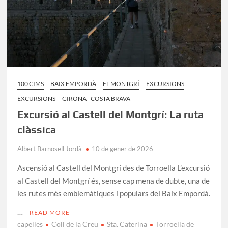
100 CIMS
BAIX EMPORDÀ
EL MONTGRÍ
EXCURSIONS
EXCURSIONS
GIRONA - COSTA BRAVA
Excursió al Castell del Montgrí: La ruta
clàssica
Albert Barnosell Jordà
10 de gener de 2026
Ascensió al Castell del Montgrí des de Torroella L’excursió
al Castell del Montgrí és, sense cap mena de dubte, una de
les rutes més emblemàtiques i populars del Baix Empordà.
…
READ MORE
capelles
Coll de la Creu
Sta. Caterina
Torroella de