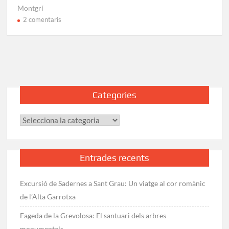
Montgrí
a
2 comentaris
Excursió
al
Castell
del
Montgrí:
La
Categories
ruta
clàssica
Categories
Entrades recents
Excursió de Sadernes a Sant Grau: Un viatge al cor romànic
de l’Alta Garrotxa
Fageda de la Grevolosa: El santuari dels arbres
monumentals