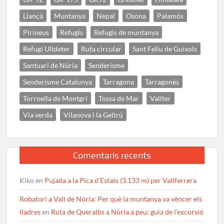
Llançà
Muntanya
Nepal
Osona
Palamós
Pirineus
Refugis
Refugis de muntanya
Refugi Ulldeter
Ruta circular
Sant Feliu de Guíxols
Santuari de Núria
Senderisme
Senderisme Catalunya
Tarragona
Tarragonès
Torroella de Montgrí
Tossa de Mar
Vallter
Via verda
Vilanova i la Geltrú
Comentaris recents
Kiko
en
Pujada a la Pica d’Estats (3.133 m) per Vallferrera
Robatori a Vall de Núria: Per què la muntanya va vèncer els
lladres
en
Ruta de Queralbs a Núria a peu: guia de l’excursió