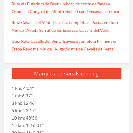
Ruta als Bufadors de Beví: un bosc de conte de fades a
Osona
en
Congost de Mont-rebei: El camí excavat a la roca
Ruta Cavalls del Vent: Travessa completa al Parc…
en
Ruta
Niu de l’Àguila Serrat de les Esposes: Cavalls del Vent
Guia Ruta Cavalls del Vent: Travessa completa Pirineus
en
Etapa Rebost a Niu de l’Àliga: Sostre de Cavalls del Vent
Marques personals running
1 km: 4'04''
1 mi: 6'37''
3 km: 12'46''
5 km: 23'17''
10 km: 48'56''
15 km: 1º16'01''
20 km: 1º42'25''