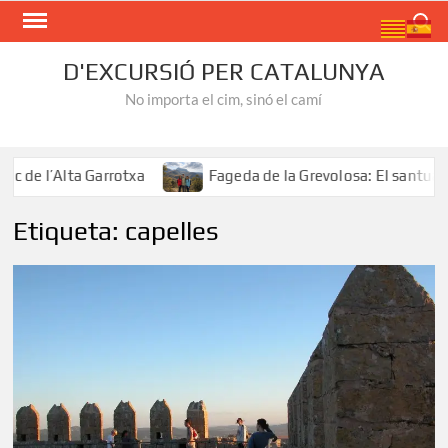
Skip
Search
to
content
D'EXCURSIÓ PER CATALUNYA
No importa el cim, sinó el camí
de l’Alta Garrotxa
Fageda de la Grevolosa: El santuari d
Etiqueta:
capelles