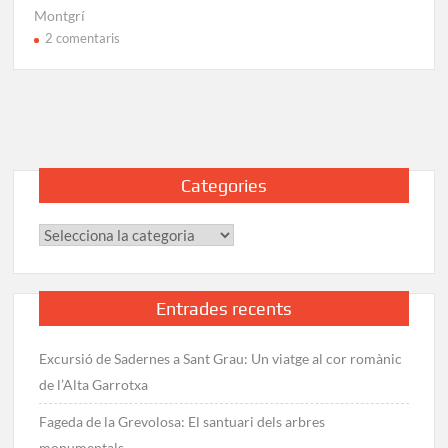
Montgrí
a
2 comentaris
Excursió
al
Castell
del
Montgrí:
La
Categories
ruta
clàssica
Categories
Entrades recents
Excursió de Sadernes a Sant Grau: Un viatge al cor romànic
de l’Alta Garrotxa
Fageda de la Grevolosa: El santuari dels arbres
monumentals