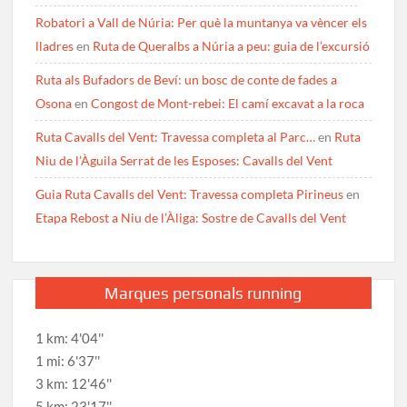
Robatori a Vall de Núria: Per què la muntanya va vèncer els
lladres
en
Ruta de Queralbs a Núria a peu: guia de l’excursió
Ruta als Bufadors de Beví: un bosc de conte de fades a
Osona
en
Congost de Mont-rebei: El camí excavat a la roca
Ruta Cavalls del Vent: Travessa completa al Parc…
en
Ruta
Niu de l’Àguila Serrat de les Esposes: Cavalls del Vent
Guia Ruta Cavalls del Vent: Travessa completa Pirineus
en
Etapa Rebost a Niu de l’Àliga: Sostre de Cavalls del Vent
Marques personals running
1 km: 4'04''
1 mi: 6'37''
3 km: 12'46''
5 km: 23'17''