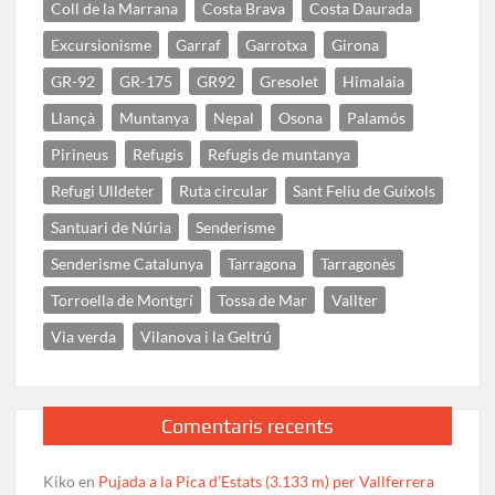
Coll de la Marrana
Costa Brava
Costa Daurada
Excursionisme
Garraf
Garrotxa
Girona
GR-92
GR-175
GR92
Gresolet
Himalaia
Llançà
Muntanya
Nepal
Osona
Palamós
Pirineus
Refugis
Refugis de muntanya
Refugi Ulldeter
Ruta circular
Sant Feliu de Guíxols
Santuari de Núria
Senderisme
Senderisme Catalunya
Tarragona
Tarragonès
Torroella de Montgrí
Tossa de Mar
Vallter
Via verda
Vilanova i la Geltrú
Comentaris recents
Kiko
en
Pujada a la Pica d’Estats (3.133 m) per Vallferrera