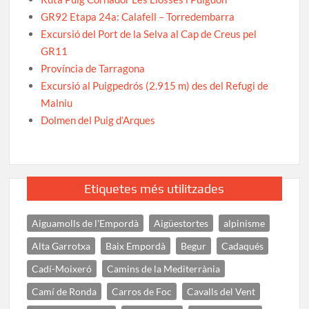
GR92 Etapa 24a: Calafell – Torredembarra
Excursió del Port de la Selva al Cap de Creus pel
GR11
Província de Tarragona
Excursió al Puigpedrós (2.915 m) des del Refugi de
Malniu
Dolmen del Puig d’Arques
Etiquetes més utilitzades
Aiguamolls de l'Empordà
Aigüestortes
alpinisme
Alta Garrotxa
Baix Empordà
Begur
Cadaqués
Cadí-Moixeró
Camins de la Mediterrània
Camí de Ronda
Carros de Foc
Cavalls del Vent