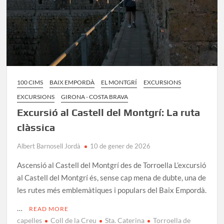
100 CIMS
BAIX EMPORDÀ
EL MONTGRÍ
EXCURSIONS
EXCURSIONS
GIRONA - COSTA BRAVA
Excursió al Castell del Montgrí: La ruta
clàssica
Albert Barnosell Jordà
10 de gener de 2026
Ascensió al Castell del Montgrí des de Torroella L’excursió
al Castell del Montgrí és, sense cap mena de dubte, una de
les rutes més emblemàtiques i populars del Baix Empordà.
…
READ MORE
capelles
Coll de la Creu
Sta. Caterina
Torroella de