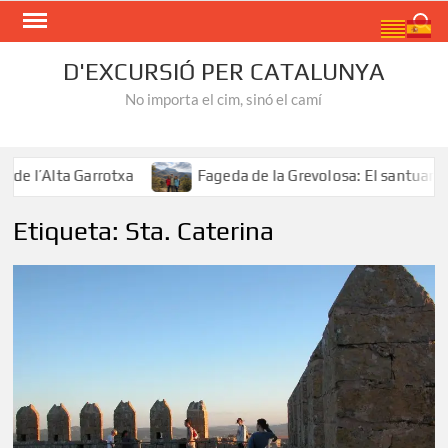
Skip
Search
to
content
D'EXCURSIÓ PER CATALUNYA
No importa el cim, sinó el camí
 l’Alta Garrotxa
Fageda de la Grevolosa: El santuari del
Etiqueta:
Sta. Caterina