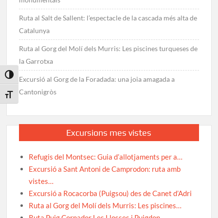
Ruta al Salt de Sallent: l’espectacle de la cascada més alta de
Catalunya
Ruta al Gorg del Molí dels Murris: Les piscines turqueses de
la Garrotxa
Toggle High Contrast
Excursió al Gorg de la Foradada: una joia amagada a
Cantonigròs
Toggle Font size
Excursions mes vistes
Refugis del Montsec: Guia d’allotjaments per a…
Excursió a Sant Antoni de Camprodon: ruta amb
vistes…
Excursió a Rocacorba (Puigsou) des de Canet d’Adri
Ruta al Gorg del Molí dels Murris: Les piscines…
Ruta Puig Cornador Les Llosses i Puigdon