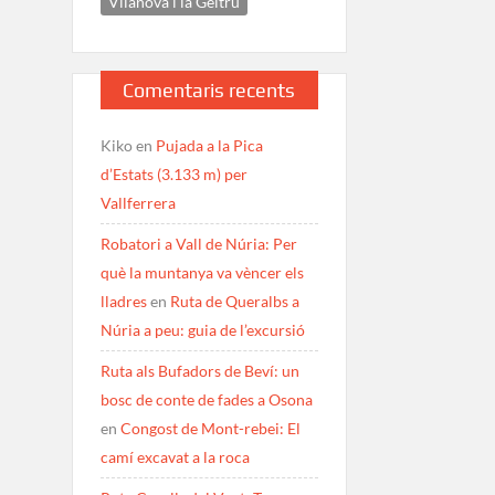
Vilanova i la Geltrú
Comentaris recents
Kiko
en
Pujada a la Pica
d’Estats (3.133 m) per
Vallferrera
Robatori a Vall de Núria: Per
què la muntanya va vèncer els
lladres
en
Ruta de Queralbs a
Núria a peu: guia de l’excursió
Ruta als Bufadors de Beví: un
bosc de conte de fades a Osona
en
Congost de Mont-rebei: El
camí excavat a la roca