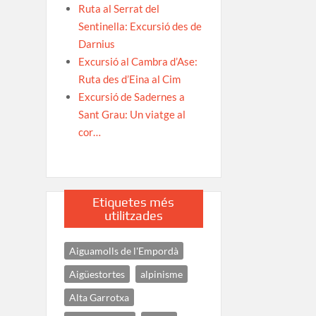
Ruta al Serrat del
Sentinella: Excursió des de
Darnius
Excursió al Cambra d’Ase:
Ruta des d’Eina al Cim
Excursió de Sadernes a
Sant Grau: Un viatge al
cor…
Etiquetes més
utilitzades
Aiguamolls de l'Empordà
Aigüestortes
alpinisme
Alta Garrotxa