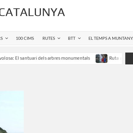
 CATALUNYA
RS
100 CIMS
RUTES
BTT
EL TEMPS A MUNTAN
 santuari dels arbres monumentals
Ruta al Salt de Sallent