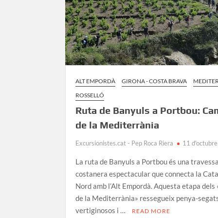
ALT EMPORDÀ
GIRONA - COSTA BRAVA
MEDITE
ROSSELLÓ
Ruta de Banyuls a Portbou: Ca
de la Mediterrània
Excursionistes.cat - Pep Roca Riera
11 d'octubr
La ruta de Banyuls a Portbou és una travess
costanera espectacular que connecta la Cat
Nord amb l’Alt Empordà. Aquesta etapa dels
de la Mediterrània» ressegueix penya-segat
vertiginosos i …
READ MORE