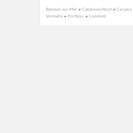
Banyuls-sur-Mer
Catalunya Nord
Cervera
on
Vermella
Portbou
Comment
Ruta
de
Banyuls
a
Portbou:
Camins
de
la
Mediterrània