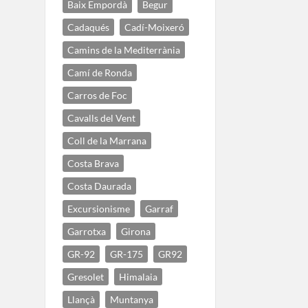
Baix Empordà
Begur
Cadaqués
Cadí-Moixeró
Camins de la Mediterrània
Camí de Ronda
Carros de Foc
Cavalls del Vent
Coll de la Marrana
Costa Brava
Costa Daurada
Excursionisme
Garraf
Garrotxa
Girona
GR-92
GR-175
GR92
Gresolet
Himalaia
Llançà
Muntanya