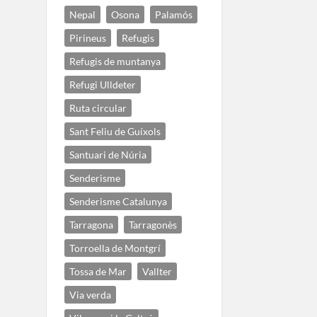
Nepal
Osona
Palamós
Pirineus
Refugis
Refugis de muntanya
Refugi Ulldeter
Ruta circular
Sant Feliu de Guíxols
Santuari de Núria
Senderisme
Senderisme Catalunya
Tarragona
Tarragonès
Torroella de Montgrí
Tossa de Mar
Vallter
Via verda