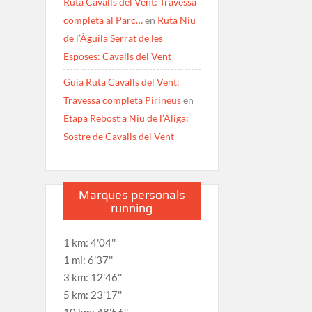
Ruta Cavalls del Vent: Travessa
completa al Parc…
en
Ruta Niu
de l’Àguila Serrat de les
Esposes: Cavalls del Vent
Guia Ruta Cavalls del Vent:
Travessa completa Pirineus
en
Etapa Rebost a Niu de l’Àliga:
Sostre de Cavalls del Vent
Marques personals
running
1 km: 4'04''
1 mi: 6'37''
3 km: 12'46''
5 km: 23'17''