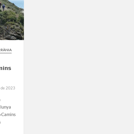
RRÀNIA
mins
e de 2023
a
alunya
 «Camins
s