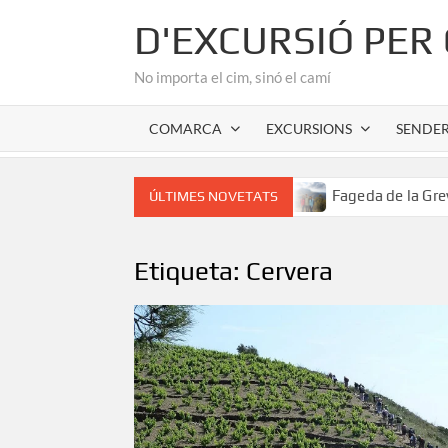
Skip
D'EXCURSIÓ PER
to
content
No importa el cim, sinó el camí
COMARCA
EXCURSIONS
SENDE
or romànic de l’Alta Garrotxa
Fageda de la Grevolosa: El
ÚLTIMES NOVETATS
Etiqueta:
Cervera