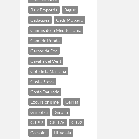
Baix Empordà
Begur
Cadaqués
Cadí-Moixeró
Camins de la Mediterrània
Camí de Ronda
Carros de Foc
Cavalls del Vent
Coll de la Marrana
Costa Brava
Costa Daurada
Excursionisme
Garraf
Garrotxa
Girona
GR-92
GR-175
GR92
Gresolet
Himalaia