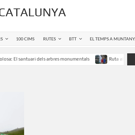
 CATALUNYA
RS
100 CIMS
RUTES
BTT
EL TEMPS A MUNTAN
santuari dels arbres monumentals
Ruta al Salt de Sallent