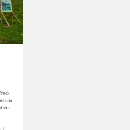
 Track
 és una
atives
a
aris