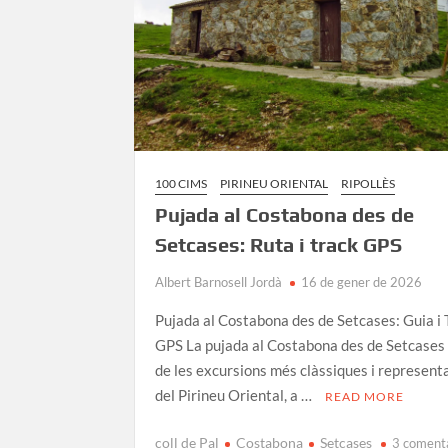
100 CIMS
PIRINEU ORIENTAL
RIPOLLÈS
Pujada al Costabona des de
Setcases: Ruta i track GPS
Albert Barnosell Jordà
16 de gener de 2026
Pujada al Costabona des de Setcases: Guia i
GPS La pujada al Costabona des de Setcases
de les excursions més clàssiques i represent
del Pirineu Oriental, a …
READ MORE
coll de Pal
Costabona
Setcases
3 coment