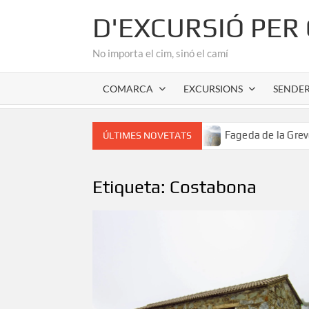
Skip
D'EXCURSIÓ PER
to
content
No importa el cim, sinó el camí
COMARCA
EXCURSIONS
SENDE
r romànic de l’Alta Garrotxa
Fageda de la Grevolosa: El 
ÚLTIMES NOVETATS
Etiqueta:
Costabona