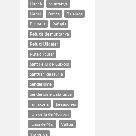
Llançà
Muntanya
Nepal
Osona
Palamós
Pirineus
Refugis
Refugis de muntanya
Refugi Ulldeter
Ruta circular
Sant Feliu de Guíxols
Santuari de Núria
Senderisme
Senderisme Catalunya
Tarragona
Tarragonès
Torroella de Montgrí
Tossa de Mar
Vallter
Via verda