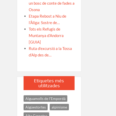
un bosc de conte de fades a
Osona
Etapa Rebost a Niu de
l’Àliga: Sostre de…
Tots els Refugis de
Muntanya d’Andorra
[GUIA]
Ruta d’excursió a la Tossa
d’Alp des de…
Etiquetes més
utilitzades
Aiguamolls de l'Empordà
Aigüestortes
alpinisme
Alta Garrotxa