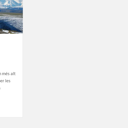
m més alt
er les
a