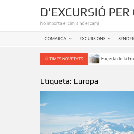
Skip
D'EXCURSIÓ PER
to
content
No importa el cim, sinó el camí
COMARCA
EXCURSIONS
SENDE
cor romànic de l’Alta Garrotxa
Fageda de la Grevolosa: E
ÚLTIMES NOVETATS
Etiqueta:
Europa