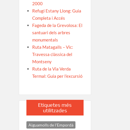
2000
Refugi Estany Llong: Guia
Completa i Accés
Fageda de la Grevolosa: El
santuari dels arbres
monumentals
Ruta Matagalls – Vic:
Travessa clàssica del
Montseny
Ruta de la Via Verda
Termal: Guia per l’excursió
Etiquetes més
utilitzades
Aiguamolls de l'Empordà