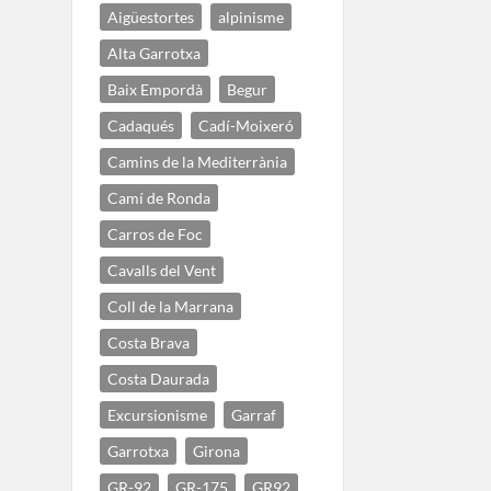
Aigüestortes
alpinisme
Alta Garrotxa
Baix Empordà
Begur
Cadaqués
Cadí-Moixeró
Camins de la Mediterrània
Camí de Ronda
Carros de Foc
Cavalls del Vent
Coll de la Marrana
Costa Brava
Costa Daurada
Excursionisme
Garraf
Garrotxa
Girona
GR-92
GR-175
GR92