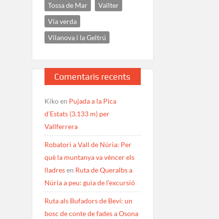
Tossa de Mar
Vallter
Via verda
Vilanova i la Geltrú
Comentaris recents
Kiko
en
Pujada a la Pica
d’Estats (3.133 m) per
Vallferrera
Robatori a Vall de Núria: Per
què la muntanya va vèncer els
lladres
en
Ruta de Queralbs a
Núria a peu: guia de l’excursió
Ruta als Bufadors de Beví: un
bosc de conte de fades a Osona