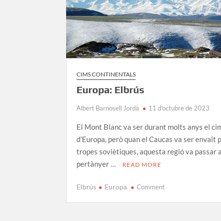
CIMS CONTINENTALS
Europa: Elbrús
Albert Barnosell Jordà
11 d'octubre de 2023
El Mont Blanc va ser durant molts anys el ci
d’Europa, però quan el Caucas va ser envaït p
tropes soviètiques, aquesta regió va passar 
pertànyer …
READ MORE
on
Elbrús
Europa
Comment
Europa:
Elbrús