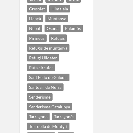
Gresolet
Himalaia
Llançà
Muntanya
Nepal
Osona
Palamós
Pirineus
Refugis
Refugis de muntanya
Refugi Ulldeter
Ruta circular
Sant Feliu de Guíxols
Santuari de Núria
Senderisme
Senderisme Catalunya
Tarragona
Tarragonès
Torroella de Montgrí