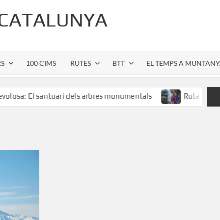
 CATALUNYA
RS
100 CIMS
RUTES
BTT
EL TEMPS A MUNTAN
l santuari dels arbres monumentals
Ruta al Salt de Sallen