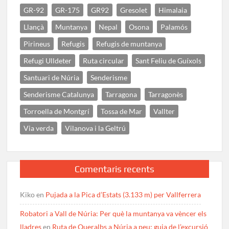
GR-92
GR-175
GR92
Gresolet
Himalaia
Llançà
Muntanya
Nepal
Osona
Palamós
Pirineus
Refugis
Refugis de muntanya
Refugi Ulldeter
Ruta circular
Sant Feliu de Guíxols
Santuari de Núria
Senderisme
Senderisme Catalunya
Tarragona
Tarragonès
Torroella de Montgrí
Tossa de Mar
Vallter
Via verda
Vilanova i la Geltrú
Comentaris recents
Kiko
en
Pujada a la Pica d’Estats (3.133 m) per Vallferrera
Robatori a Vall de Núria: Per què la muntanya va vèncer els
lladres
en
Ruta de Queralbs a Núria a peu: guia de l’excursió