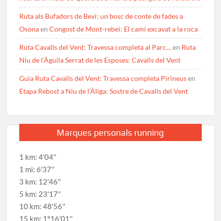
Ruta als Bufadors de Beví: un bosc de conte de fades a
Osona
en
Congost de Mont-rebei: El camí excavat a la roca
Ruta Cavalls del Vent: Travessa completa al Parc…
en
Ruta
Niu de l’Àguila Serrat de les Esposes: Cavalls del Vent
Guia Ruta Cavalls del Vent: Travessa completa Pirineus
en
Etapa Rebost a Niu de l’Àliga: Sostre de Cavalls del Vent
Marques personals running
1 km: 4'04''
1 mi: 6'37''
3 km: 12'46''
5 km: 23'17''
10 km: 48'56''
15 km: 1º16'01''