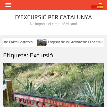
Skip
Search
to
content
D'EXCURSIÓ PER CATALUNYA
No importa el cim, sinó el camí
e l’Alta Garrotxa
Fageda de la Grevolosa: El santuari de
Etiqueta:
Excursió