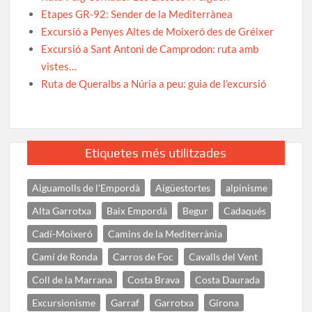
Etapes GR-92: Sender de la Mediterrànea
Excursió a Penyes Altes de Moixeró des de Gréixer
Excursió a Sant Antoni de Camprodon: ruta amb
vistes…
Ruta de Queralbs a Núria a peu: guia de l’excursió
Etiquetes més utilitzades
Aiguamolls de l'Empordà
Aigüestortes
alpinisme
Alta Garrotxa
Baix Empordà
Begur
Cadaqués
Cadí-Moixeró
Camins de la Mediterrània
Camí de Ronda
Carros de Foc
Cavalls del Vent
Coll de la Marrana
Costa Brava
Costa Daurada
Excursionisme
Garraf
Garrotxa
Girona