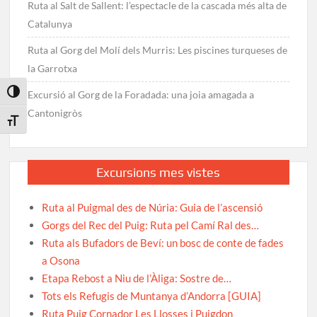
Ruta al Salt de Sallent: l’espectacle de la cascada més alta de
Catalunya
Ruta al Gorg del Molí dels Murris: Les piscines turqueses de
la Garrotxa
Toggle High Contrast
Excursió al Gorg de la Foradada: una joia amagada a
Cantonigròs
Toggle Font size
Excursions mes vistes
Ruta al Puigmal des de Núria: Guia de l’ascensió
Gorgs del Rec del Puig: Ruta pel Camí Ral des…
Ruta als Bufadors de Beví: un bosc de conte de fades
a Osona
Etapa Rebost a Niu de l’Àliga: Sostre de…
Tots els Refugis de Muntanya d’Andorra [GUIA]
Ruta Puig Cornador Les Llosses i Puigdon