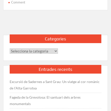
on
Comment
GR-
92
Etapa
17:
Coll
de
Categories
la
Font
Categories
de
Cera
–
Montcada
Entrades recents
Excursió de Sadernes a Sant Grau: Un viatge al cor romànic
de l’Alta Garrotxa
Fageda de la Grevolosa: El santuari dels arbres
monumentals