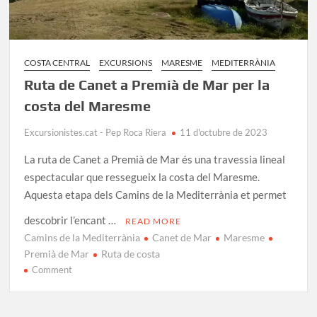
COSTA CENTRAL
EXCURSIONS
MARESME
MEDITERRÀNIA
Ruta de Canet a Premià de Mar per la
costa del Maresme
Excursionistes.cat - Pep Roca Riera
11 d'octubre de 2023
La ruta de Canet a Premià de Mar és una travessia lineal
espectacular que ressegueix la costa del Maresme.
Aquesta etapa dels Camins de la Mediterrània et permet
descobrir l’encant …
READ MORE
Camins de la Mediterrània
Canet de Mar
Maresme
Premià de Mar
Ruta de costa
on
Comment
Ruta
de
Canet