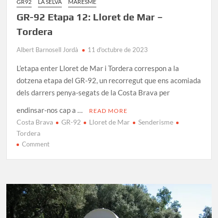
GR92
LA SELVA
MARESME
GR-92 Etapa 12: Lloret de Mar –
Tordera
Albert Barnosell Jordà
11 d'octubre de 2023
L’etapa enter Lloret de Mar i Tordera correspon a la
dotzena etapa del GR-92, un recorregut que ens acomiada
dels darrers penya-segats de la Costa Brava per
endinsar-nos cap a …
READ MORE
Costa Brava
GR-92
Lloret de Mar
Senderisme
Tordera
on
Comment
GR-
92
Etapa
12:
Lloret
de