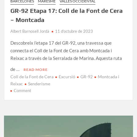
BARCELONÈS
MARESME
VALLÈS OCCIDENTAL
GR-92 Etapa 17: Coll de la Font de Cera
– Montcada
Albert Barnosell Jordà
11 d'octubre de 2023
Descobreix l’etapa 17 del GR-92, una travessa que
connecta el Coll de la Font de Cera amb Montcada i
Reixac a través de la Serralada de Marina. Aquesta ruta
de …
READ MORE
Coll de la Font de Cera
Excursió
GR-92
Montcada i
Reixac
Senderisme
on
Comment
GR-
92
Etapa
17:
Coll
de