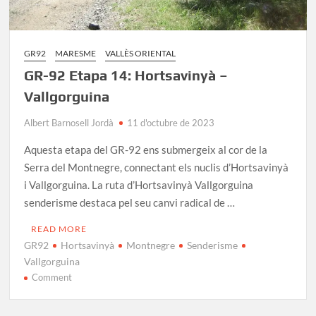
GR92
MARESME
VALLÈS ORIENTAL
GR-92 Etapa 14: Hortsavinyà –
Vallgorguina
Albert Barnosell Jordà
11 d'octubre de 2023
Aquesta etapa del GR-92 ens submergeix al cor de la
Serra del Montnegre, connectant els nuclis d’Hortsavinyà
i Vallgorguina. La ruta d’Hortsavinyà Vallgorguina
senderisme destaca pel seu canvi radical de …
READ MORE
GR92
Hortsavinyà
Montnegre
Senderisme
Vallgorguina
on
Comment
GR-
92