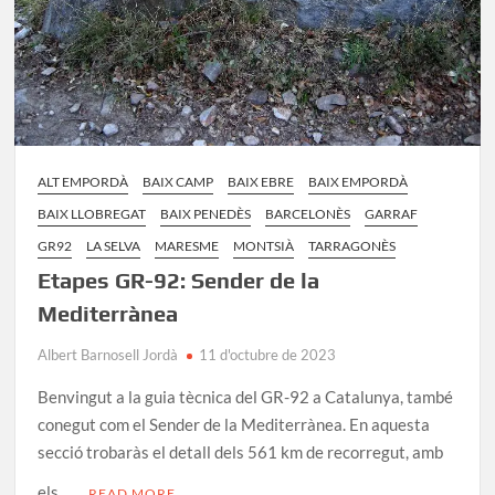
ALT EMPORDÀ
BAIX CAMP
BAIX EBRE
BAIX EMPORDÀ
BAIX LLOBREGAT
BAIX PENEDÈS
BARCELONÈS
GARRAF
GR92
LA SELVA
MARESME
MONTSIÀ
TARRAGONÈS
Etapes GR-92: Sender de la
Mediterrànea
Albert Barnosell Jordà
11 d'octubre de 2023
Benvingut a la guia tècnica del GR-92 a Catalunya, també
conegut com el Sender de la Mediterrànea. En aquesta
secció trobaràs el detall dels 561 km de recorregut, amb
els …
READ MORE