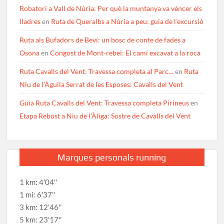
Robatori a Vall de Núria: Per què la muntanya va vèncer els
lladres
en
Ruta de Queralbs a Núria a peu: guia de l’excursió
Ruta als Bufadors de Beví: un bosc de conte de fades a
Osona
en
Congost de Mont-rebei: El camí excavat a la roca
Ruta Cavalls del Vent: Travessa completa al Parc…
en
Ruta
Niu de l’Àguila Serrat de les Esposes: Cavalls del Vent
Guia Ruta Cavalls del Vent: Travessa completa Pirineus
en
Etapa Rebost a Niu de l’Àliga: Sostre de Cavalls del Vent
Marques personals running
1 km: 4'04''
1 mi: 6'37''
3 km: 12'46''
5 km: 23'17''