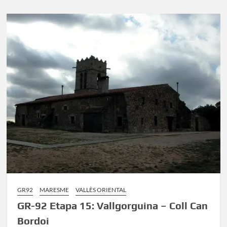
Etapa
14:
Hortsavinyà
–
Vallgorguina
GR92
MARESME
VALLÈS ORIENTAL
GR-92 Etapa 15: Vallgorguina – Coll Can
Bordoi