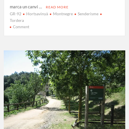
marca un canvi …
READ MORE
GR-92
Hortsavinyà
Montnegre
Senderisme
Tordera
on
Comment
GR-
92
Etapa
13:
Tordera
–
Hortsavinyà