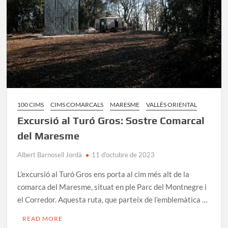
del
Maresme
100 CIMS
CIMS COMARCALS
MARESME
VALLÈS ORIENTAL
Excursió al Turó Gros: Sostre Comarcal
del Maresme
Albert Barnosell Jordà
11 d'octubre de 2023
L’excursió al Turó Gros ens porta al cim més alt de la
comarca del Maresme, situat en ple Parc del Montnegre i
el Corredor. Aquesta ruta, que parteix de l’emblemàtica …
READ MORE