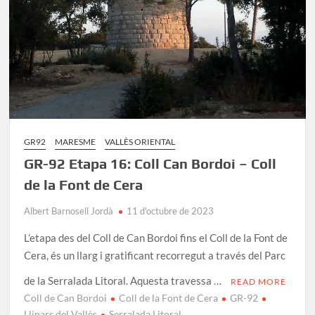
GR92
MARESME
VALLÈS ORIENTAL
GR-92 Etapa 16: Coll Can Bordoi – Coll
de la Font de Cera
Albert Barnosell Jordà
11 d'octubre de 2023
L’etapa des del Coll de Can Bordoi fins el Coll de la Font de
Cera, és un llarg i gratificant recorregut a través del Parc
de la Serralada Litoral. Aquesta travessa …
READ MORE
Coll de Can Bordoi
Coll de la Font de Cera
GR-92
Llinars del Vallès
Serralada Litoral