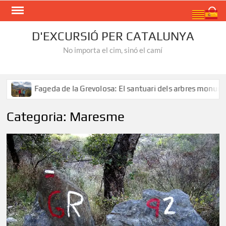
Skip
Search
to
content
D'EXCURSIÓ PER CATALUNYA
No importa el cim, sinó el camí
 la Grevolosa: El santuari dels arbres monumentals
Ruta
Categoria:
Maresme