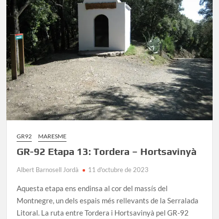
Mar
–
Tordera
GR92
MARESME
GR-92 Etapa 13: Tordera – Hortsavinyà
Albert Barnosell Jordà
11 d'octubre de 2023
Aquesta etapa ens endinsa al cor del massís del
Montnegre, un dels espais més rellevants de la Serralada
Litoral. La ruta entre Tordera i Hortsavinyà pel GR-92