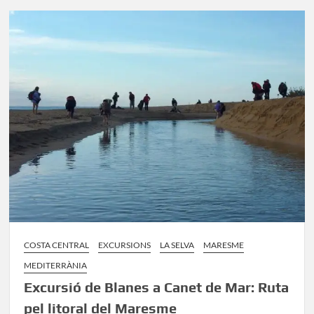
a
Premià
de
Mar
per
la
costa
del
Maresme
COSTA CENTRAL
EXCURSIONS
LA SELVA
MARESME
MEDITERRÀNIA
Excursió de Blanes a Canet de Mar: Ruta
pel litoral del Maresme