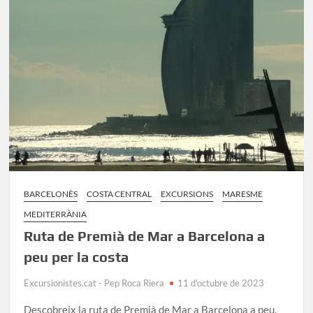
la
Font
de
Cera
–
Montcada
BARCELONÈS
COSTA CENTRAL
EXCURSIONS
MARESME
MEDITERRÀNIA
Ruta de Premià de Mar a Barcelona a
peu per la costa
Excursionistes.cat - Pep Roca Riera
11 d'octubre de 2023
Descobreix la ruta de Premià de Mar a Barcelona a peu,