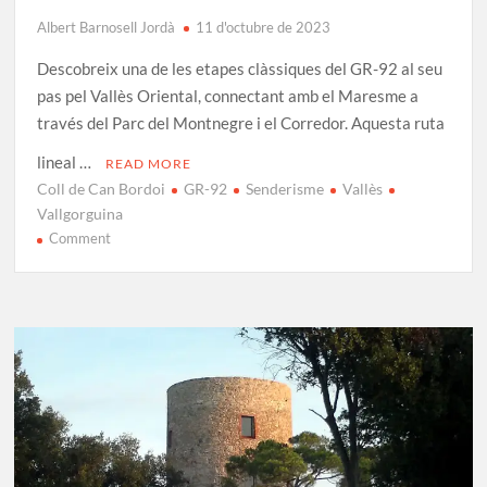
Albert Barnosell Jordà
11 d'octubre de 2023
Descobreix una de les etapes clàssiques del GR-92 al seu
pas pel Vallès Oriental, connectant amb el Maresme a
través del Parc del Montnegre i el Corredor. Aquesta ruta
lineal …
READ MORE
Coll de Can Bordoi
GR-92
Senderisme
Vallès
Vallgorguina
on
Comment
GR-
92
Etapa
15:
Vallgorguina
–
Coll
Can
Bordoi