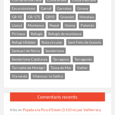
Excursionisme
Garraf
Garrotxa
Girona
GR-92
GR-175
GR92
Gresolet
Himalaia
Llançà
Muntanya
Nepal
Osona
Palamós
Pirineus
Refugis
Refugis de muntanya
Refugi Ulldeter
Ruta circular
Sant Feliu de Guíxols
Santuari de Núria
Senderisme
Senderisme Catalunya
Tarragona
Tarragonès
Torroella de Montgrí
Tossa de Mar
Vallter
Via verda
Vilanova i la Geltrú
Comentaris recents
Kiko
en
Pujada a la Pica d’Estats (3.133 m) per Vallferrera