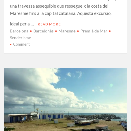
una travessa assequible que ressegueix la costa del
Maresme fins a la capital catalana. Aquesta excursió,
ideal per a …
READ MORE
Barcelona
Barcelonès
Maresme
Premià de Mar
Senderisme
on
Comment
Ruta
de
Premià
de
Mar
a
Barcelona
a
peu
per
la
costa