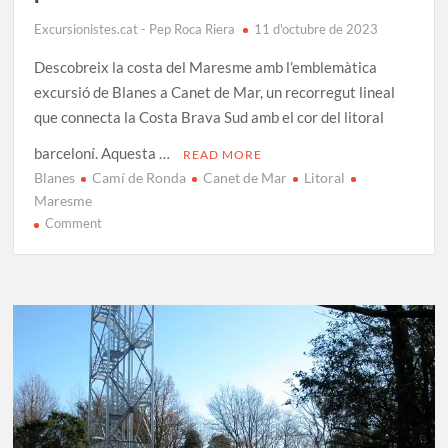
Excursionistes.cat - Pep Roca Riera
11 d'octubre de 2023
Descobreix la costa del Maresme amb l’emblemàtica
excursió de Blanes a Canet de Mar, un recorregut lineal
que connecta la Costa Brava Sud amb el cor del litoral
barceloní. Aquesta …
READ MORE
Blanes
Camí de Ronda
Canet de Mar
Litoral
Maresme
on
Comment
Excursió
de
Blanes
a
Canet
de
Mar:
Ruta
pel
litoral