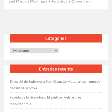
Sant Martí de Montnegre
Turó Gros
a
2 comentaris
Excursió
al
Turó
Gros:
Sostre
Comarcal
Categories
del
Maresme
Categories
Entrades recents
Excursió de Sadernes a Sant Grau: Un viatge al cor romànic
de l’Alta Garrotxa
Fageda de la Grevolosa: El santuari dels arbres
monumentals