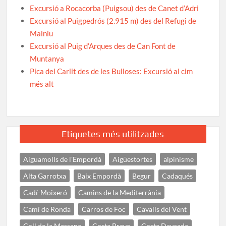
Excursió a Rocacorba (Puigsou) des de Canet d’Adri
Excursió al Puigpedrós (2.915 m) des del Refugi de
Malniu
Excursió al Puig d’Arques des de Can Font de
Muntanya
Pica del Carlit des de les Bulloses: Excursió al cim
més alt
Etiquetes més utilitzades
Aiguamolls de l'Empordà
Aigüestortes
alpinisme
Alta Garrotxa
Baix Empordà
Begur
Cadaqués
Cadí-Moixeró
Camins de la Mediterrània
Camí de Ronda
Carros de Foc
Cavalls del Vent
Coll de la Marrana
Costa Brava
Costa Daurada