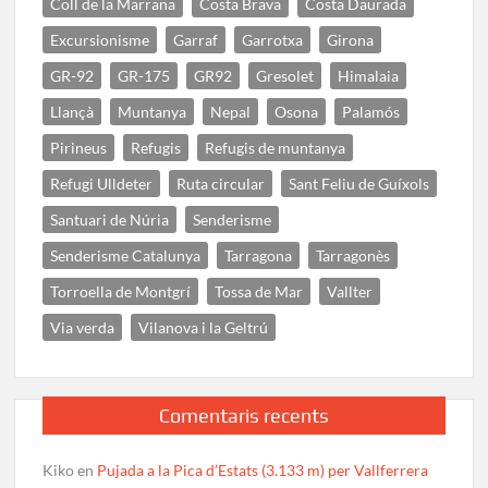
Coll de la Marrana
Costa Brava
Costa Daurada
Excursionisme
Garraf
Garrotxa
Girona
GR-92
GR-175
GR92
Gresolet
Himalaia
Llançà
Muntanya
Nepal
Osona
Palamós
Pirineus
Refugis
Refugis de muntanya
Refugi Ulldeter
Ruta circular
Sant Feliu de Guíxols
Santuari de Núria
Senderisme
Senderisme Catalunya
Tarragona
Tarragonès
Torroella de Montgrí
Tossa de Mar
Vallter
Via verda
Vilanova i la Geltrú
Comentaris recents
Kiko
en
Pujada a la Pica d’Estats (3.133 m) per Vallferrera