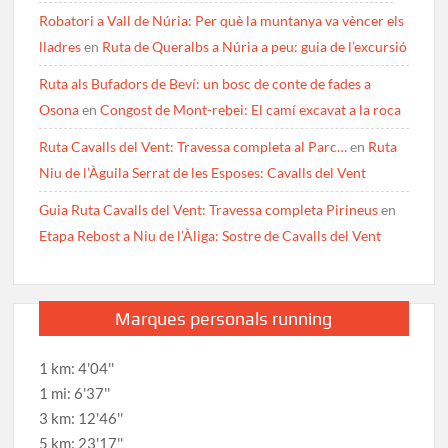
Robatori a Vall de Núria: Per què la muntanya va vèncer els
lladres
en
Ruta de Queralbs a Núria a peu: guia de l’excursió
Ruta als Bufadors de Beví: un bosc de conte de fades a
Osona
en
Congost de Mont-rebei: El camí excavat a la roca
Ruta Cavalls del Vent: Travessa completa al Parc…
en
Ruta
Niu de l’Àguila Serrat de les Esposes: Cavalls del Vent
Guia Ruta Cavalls del Vent: Travessa completa Pirineus
en
Etapa Rebost a Niu de l’Àliga: Sostre de Cavalls del Vent
Marques personals running
1 km: 4'04''
1 mi: 6'37''
3 km: 12'46''
5 km: 23'17''