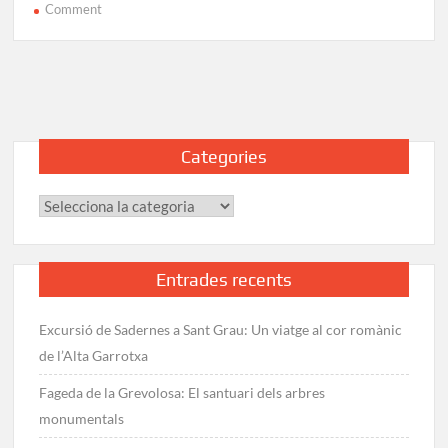
on
Comment
Excursió
a
la
Gallina
Pelada:
Guia
Categories
Completa
i
Categories
Rutes
Entrades recents
Excursió de Sadernes a Sant Grau: Un viatge al cor romànic
de l’Alta Garrotxa
Fageda de la Grevolosa: El santuari dels arbres
monumentals