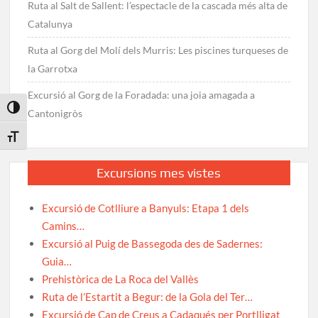
Ruta al Salt de Sallent: l’espectacle de la cascada més alta de
Catalunya
Ruta al Gorg del Molí dels Murris: Les piscines turqueses de
la Garrotxa
Excursió al Gorg de la Foradada: una joia amagada a
Toggle High Contrast
Cantonigròs
Toggle Font size
Excursions mes vistes
Excursió de Cotlliure a Banyuls: Etapa 1 dels
Camins…
Excursió al Puig de Bassegoda des de Sadernes:
Guia…
Prehistòrica de La Roca del Vallès
Ruta de l’Estartit a Begur: de la Gola del Ter…
Excursió de Cap de Creus a Cadaqués per Portlligat