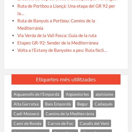
Ruta de Portbou a Llançà: Una etapa del GR 92 per
la…
Ruta de Banyuls a Portbou: Camins de la
Mediterrània
Via Verda de la Vall Fosca: Guia de la ruta
Etapes GR-92: Sender de la Mediterrànea
Volta a l’Estany de Banyoles a peu: Ruta fàcil…
Etiquetes més utilitzades
Aiguamolls de l'Empordà
Aigüestortes
alpinisme
Alta Garrotxa
Baix Empordà
Begur
Cadaqués
Cadí-Moixeró
Camins de la Mediterrània
Camí de Ronda
Carros de Foc
Cavalls del Vent