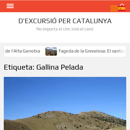
Skip
Search
to
content
D'EXCURSIÓ PER CATALUNYA
No importa el cim, sinó el camí
e l’Alta Garrotxa
Fageda de la Grevolosa: El santuari d
Etiqueta:
Gallina Pelada