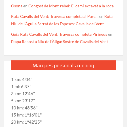
Osona
en
Congost de Mont-rebei: El camí excavat a la roca
Ruta Cavalls del Vent: Travessa completa al Parc…
en
Ruta
Niu de l’Àguila Serrat de les Esposes: Cavalls del Vent
Guia Ruta Cavalls del Vent: Travessa completa Pirineus
en
Etapa Rebost a Niu de l’Àliga: Sostre de Cavalls del Vent
Marques personals running
1 km: 4'04''
1 mi: 6'37''
3 km: 12'46''
5 km: 23'17''
10 km: 48'56''
15 km: 1º16'01''
20 km: 1º42'25''