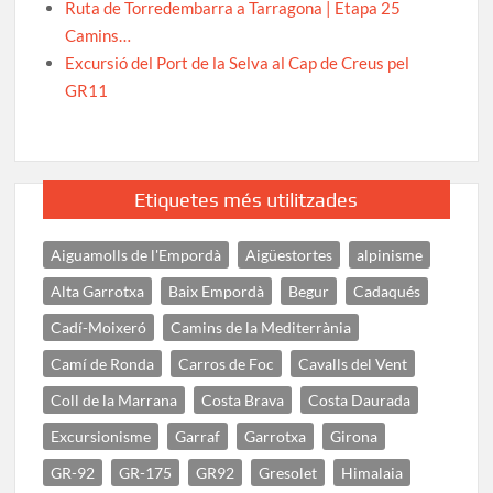
Ruta de Torredembarra a Tarragona | Etapa 25
Camins…
Excursió del Port de la Selva al Cap de Creus pel
GR11
Etiquetes més utilitzades
Aiguamolls de l'Empordà
Aigüestortes
alpinisme
Alta Garrotxa
Baix Empordà
Begur
Cadaqués
Cadí-Moixeró
Camins de la Mediterrània
Camí de Ronda
Carros de Foc
Cavalls del Vent
Coll de la Marrana
Costa Brava
Costa Daurada
Excursionisme
Garraf
Garrotxa
Girona
GR-92
GR-175
GR92
Gresolet
Himalaia