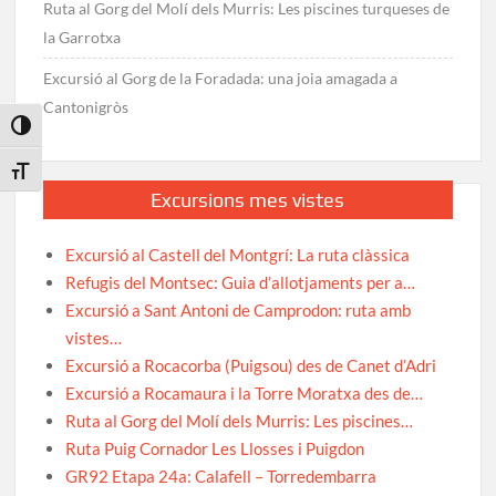
Ruta al Gorg del Molí dels Murris: Les piscines turqueses de
la Garrotxa
Excursió al Gorg de la Foradada: una joia amagada a
Cantonigròs
Toggle High Contrast
Toggle Font size
Excursions mes vistes
Excursió al Castell del Montgrí: La ruta clàssica
Refugis del Montsec: Guia d’allotjaments per a…
Excursió a Sant Antoni de Camprodon: ruta amb
vistes…
Excursió a Rocacorba (Puigsou) des de Canet d’Adri
Excursió a Rocamaura i la Torre Moratxa des de…
Ruta al Gorg del Molí dels Murris: Les piscines…
Ruta Puig Cornador Les Llosses i Puigdon
GR92 Etapa 24a: Calafell – Torredembarra