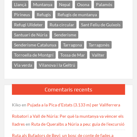
Llançà
Muntanya
Nepal
Osona
Palamós
Pirineus
Refugis
Refugis de muntanya
Refugi Ulldeter
Ruta circular
Sant Feliu de Guíxols
Santuari de Núria
Senderisme
Senderisme Catalunya
Tarragona
Tarragonès
Torroella de Montgrí
Tossa de Mar
Vallter
Via verda
Vilanova i la Geltrú
Comentaris recents
Kiko
en
Pujada a la Pica d’Estats (3.133 m) per Vallferrera
Robatori a Vall de Núria: Per què la muntanya va vèncer els
lladres
en
Ruta de Queralbs a Núria a peu: guia de l’excursió
Ruta als Bufadors de Beví: un bosc de conte de fades a