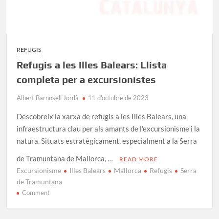
REFUGIS
Refugis a les Illes Balears: Llista
completa per a excursionistes
Albert Barnosell Jordà
11 d'octubre de 2023
Descobreix la xarxa de refugis a les Illes Balears, una
infraestructura clau per als amants de l’excursionisme i la
natura. Situats estratègicament, especialment a la Serra
de Tramuntana de Mallorca, …
READ MORE
Excursionisme
Illes Balears
Mallorca
Refugis
Serra
de Tramuntana
on
Comment
Refugis
a