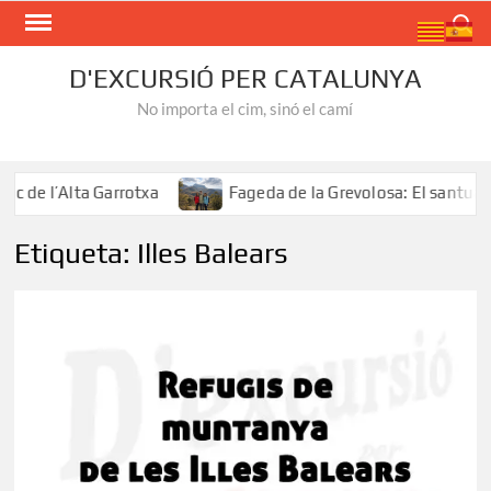
Skip
Search
to
content
D'EXCURSIÓ PER CATALUNYA
No importa el cim, sinó el camí
de l’Alta Garrotxa
Fageda de la Grevolosa: El santuari 
Etiqueta:
Illes Balears