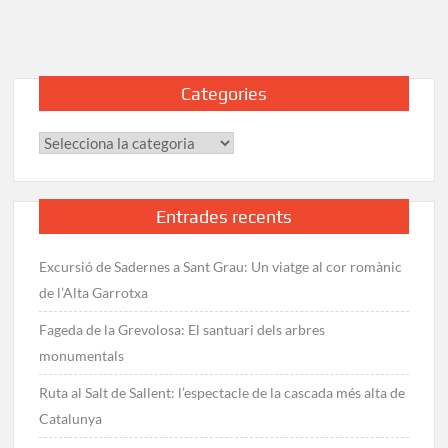
les
Illes
Balears:
Llista
Categories
completa
per
Categories
a
excursionistes
Entrades recents
Excursió de Sadernes a Sant Grau: Un viatge al cor romànic
de l’Alta Garrotxa
Fageda de la Grevolosa: El santuari dels arbres
monumentals
Ruta al Salt de Sallent: l’espectacle de la cascada més alta de
Catalunya