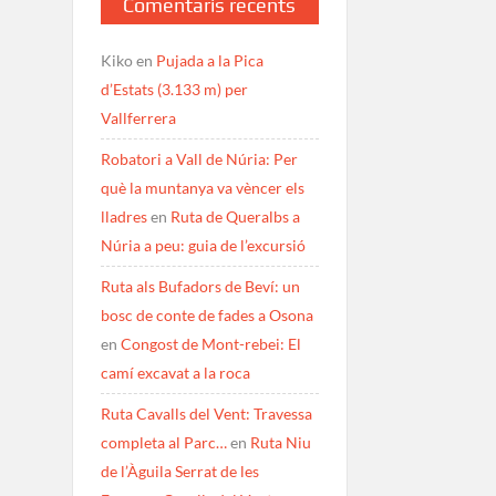
Comentaris recents
Kiko
en
Pujada a la Pica
d’Estats (3.133 m) per
Vallferrera
Robatori a Vall de Núria: Per
què la muntanya va vèncer els
lladres
en
Ruta de Queralbs a
Núria a peu: guia de l’excursió
Ruta als Bufadors de Beví: un
bosc de conte de fades a Osona
en
Congost de Mont-rebei: El
camí excavat a la roca
Ruta Cavalls del Vent: Travessa
completa al Parc…
en
Ruta Niu
de l’Àguila Serrat de les