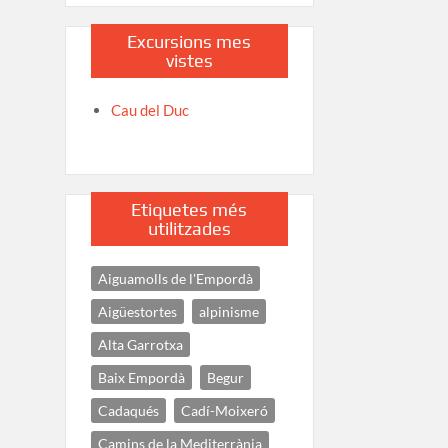
Excursions mes
vistes
Cau del Duc
Etiquetes més
utilitzades
Aiguamolls de l'Empordà
Aigüestortes
alpinisme
Alta Garrotxa
Baix Empordà
Begur
Cadaqués
Cadí-Moixeró
Camins de la Mediterrània