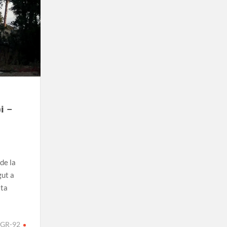
i –
 de la
gut a
sta
GR-92