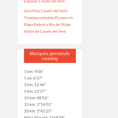
Esposes: Cavalls del Vent
Guia Ruta Cavalls del Vent:
Travessa completa Pirineus
en
Etapa Rebost a Niu de l’Àliga:
Sostre de Cavalls del Vent
Marques personals
running
1 km: 4'04''
1 mi: 6'37''
3 km: 12'46''
5 km: 23'17''
10 km: 48'56''
15 km: 1º16'01''
20 km: 1º42'25''
Mitja Marató: 1º48'39''