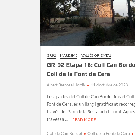
GR92
MARESME
VALLÈS ORIENTAL
GR-92 Etapa 16: Coll Can Bordo
Coll de la Font de Cera
Albert Barnosell Jordà
11 d'octubre de 2023
L’etapa des del Coll de Can Bordoi fins el Coll
Font de Cera, és un llarg i gratificant recorre
través del Parc de la Serralada Litoral. Aque
travessa …
READ MORE
Coll de Can Bordoi
Coll de la Font de Cera