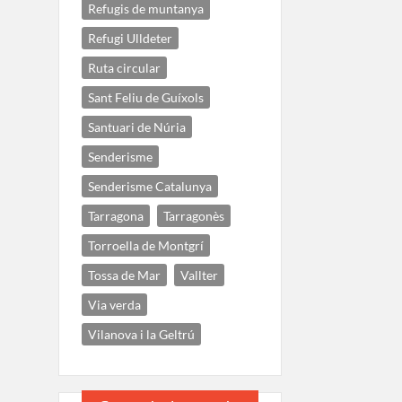
Refugis de muntanya
Refugi Ulldeter
Ruta circular
Sant Feliu de Guíxols
Santuari de Núria
Senderisme
Senderisme Catalunya
Tarragona
Tarragonès
Torroella de Montgrí
Tossa de Mar
Vallter
Via verda
Vilanova i la Geltrú