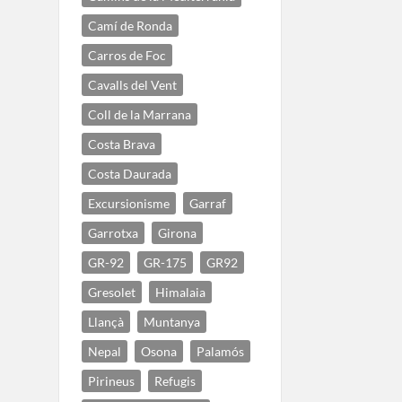
Camí de Ronda
Carros de Foc
Cavalls del Vent
Coll de la Marrana
Costa Brava
Costa Daurada
Excursionisme
Garraf
Garrotxa
Girona
GR-92
GR-175
GR92
Gresolet
Himalaia
Llançà
Muntanya
Nepal
Osona
Palamós
Pirineus
Refugis