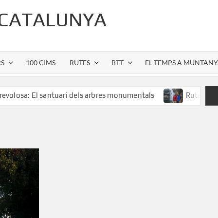
 CATALUNYA
RS
100 CIMS
RUTES
BTT
EL TEMPS A MUNTAN
 El santuari dels arbres monumentals
Ruta al Salt de Sal