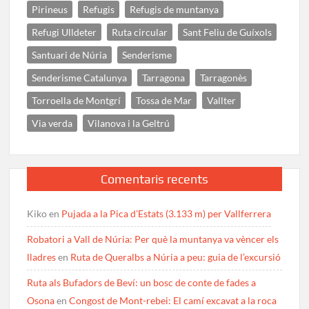
Pirineus
Refugis
Refugis de muntanya
Refugi Ulldeter
Ruta circular
Sant Feliu de Guíxols
Santuari de Núria
Senderisme
Senderisme Catalunya
Tarragona
Tarragonès
Torroella de Montgrí
Tossa de Mar
Vallter
Via verda
Vilanova i la Geltrú
Comentaris recents
Kiko
en
Pujada a la Pica d’Estats (3.133 m) per Vallferrera
Robatori a Vall de Núria: Per què la muntanya va vèncer els
lladres
en
Ruta de Queralbs a Núria a peu: guia de l’excursió
Ruta als Bufadors de Beví: un bosc de conte de fades a
Osona
en
Congost de Mont-rebei: El camí excavat a la roca