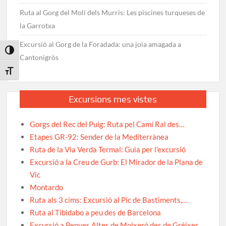
Ruta al Gorg del Molí dels Murris: Les piscines turqueses de
la Garrotxa
Excursió al Gorg de la Foradada: una joia amagada a
Toggle High Contrast
Cantonigròs
Toggle Font size
Excursions mes vistes
Gorgs del Rec del Puig: Ruta pel Camí Ral des…
Etapes GR-92: Sender de la Mediterrànea
Ruta de la Via Verda Termal: Guia per l’excursió
Excursió a la Creu de Gurb: El Mirador de la Plana de
Vic
Montardo
Ruta als 3 cims: Excursió al Pic de Bastiments,…
Ruta al Tibidabo a peu des de Barcelona
Excursió a Penyes Altes de Moixeró des de Gréixer