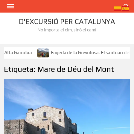
Skip
Search
to
content
D'EXCURSIÓ PER CATALUNYA
No importa el cim, sinó el camí
Alta Garrotxa
Fageda de la Grevolosa: El santuari dels 
Etiqueta:
Mare de Déu del Mont