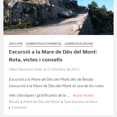
100 CIMS
GARROTXA (COMARCA)
GARROTXA (ZONA)
Excursió a la Mare de Déu del Mont:
Ruta, vistes i consells
Albert Barnosell Jordà
11 d'octubre de 2023
Excursió a la Mare de Déu del Mont des de Beuda
L’excursió a la Mare de Déu del Mont és una de les rutes
més clàssiques i gratificants de la …
READ MORE
Beuda
Mare de Déu del Mont
Sant Llorenç de Sous
on
Comment
Excursió