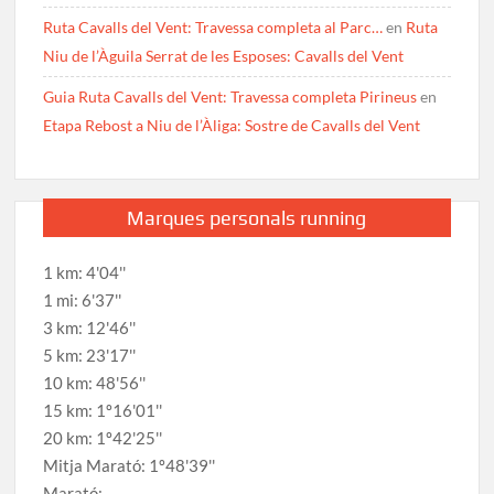
Ruta Cavalls del Vent: Travessa completa al Parc…
en
Ruta
Niu de l’Àguila Serrat de les Esposes: Cavalls del Vent
Guia Ruta Cavalls del Vent: Travessa completa Pirineus
en
Etapa Rebost a Niu de l’Àliga: Sostre de Cavalls del Vent
Marques personals running
1 km: 4'04''
1 mi: 6'37''
3 km: 12'46''
5 km: 23'17''
10 km: 48'56''
15 km: 1º16'01''
20 km: 1º42'25''
Mitja Marató: 1º48'39''
Marató: -