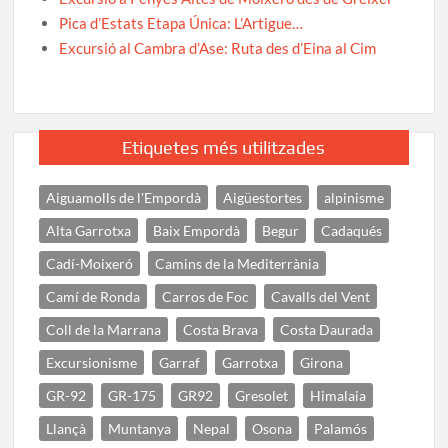
Pica d’Estats Etapa Única: L’Artigue…
Excursió al Cambra d’Ase: Ruta des d’Eina al Cim
Etiquetes més utilitzades
Aiguamolls de l'Empordà
Aigüestortes
alpinisme
Alta Garrotxa
Baix Empordà
Begur
Cadaqués
Cadí-Moixeró
Camins de la Mediterrània
Camí de Ronda
Carros de Foc
Cavalls del Vent
Coll de la Marrana
Costa Brava
Costa Daurada
Excursionisme
Garraf
Garrotxa
Girona
GR-92
GR-175
GR92
Gresolet
Himalaia
Llançà
Muntanya
Nepal
Osona
Palamós