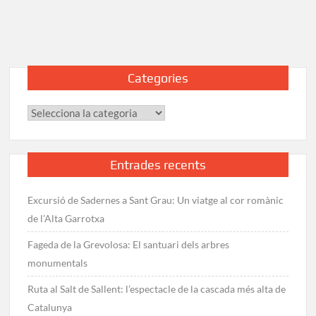
a
la
Mare
de
Déu
Categories
del
Mont:
Categories
Ruta,
vistes
i
consells
Entrades recents
Excursió de Sadernes a Sant Grau: Un viatge al cor romànic
de l’Alta Garrotxa
Fageda de la Grevolosa: El santuari dels arbres
monumentals
Ruta al Salt de Sallent: l’espectacle de la cascada més alta de
Catalunya