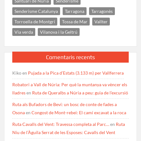
Santuari de Núria
Senderisme
Senderisme Catalunya
Tarragona
Tarragonès
Torroella de Montgrí
Tossa de Mar
Vallter
Via verda
Vilanova i la Geltrú
Comentaris recents
Kiko
en
Pujada a la Pica d’Estats (3.133 m) per Vallferrera
Robatori a Vall de Núria: Per què la muntanya va vèncer els
lladres
en
Ruta de Queralbs a Núria a peu: guia de l’excursió
Ruta als Bufadors de Beví: un bosc de conte de fades a
Osona
en
Congost de Mont-rebei: El camí excavat a la roca
Ruta Cavalls del Vent: Travessa completa al Parc…
en
Ruta
Niu de l’Àguila Serrat de les Esposes: Cavalls del Vent