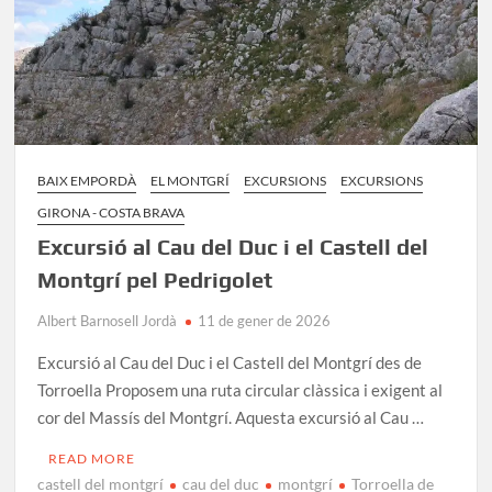
BAIX EMPORDÀ
EL MONTGRÍ
EXCURSIONS
EXCURSIONS
GIRONA - COSTA BRAVA
Excursió al Cau del Duc i el Castell del
Montgrí pel Pedrigolet
Albert Barnosell Jordà
11 de gener de 2026
Excursió al Cau del Duc i el Castell del Montgrí des de
Torroella Proposem una ruta circular clàssica i exigent al
cor del Massís del Montgrí. Aquesta excursió al Cau …
READ MORE
castell del montgrí
cau del duc
montgrí
Torroella de