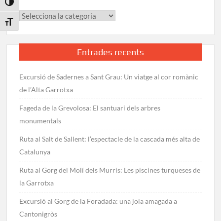
Toggle High Contrast
i
Categories
la
Toggle Font size
Costa
Brava
Entrades recents
Excursió de Sadernes a Sant Grau: Un viatge al cor romànic
de l’Alta Garrotxa
Fageda de la Grevolosa: El santuari dels arbres
monumentals
Ruta al Salt de Sallent: l’espectacle de la cascada més alta de
Catalunya
Ruta al Gorg del Molí dels Murris: Les piscines turqueses de
la Garrotxa
Excursió al Gorg de la Foradada: una joia amagada a
Cantonigròs