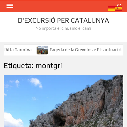
Skip
Search
to
content
D'EXCURSIÓ PER CATALUNYA
No importa el cim, sinó el camí
ta Garrotxa
Fageda de la Grevolosa: El santuari dels ar
Etiqueta:
montgrí