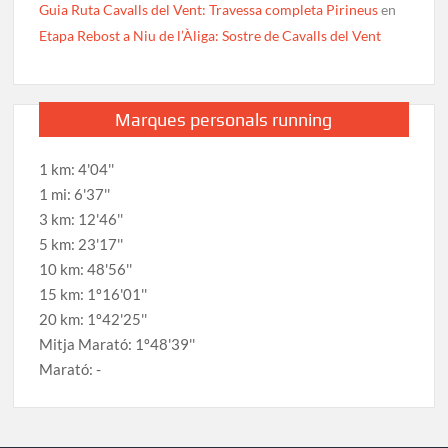
Guia Ruta Cavalls del Vent: Travessa completa Pirineus
en
Etapa Rebost a Niu de l’Àliga: Sostre de Cavalls del Vent
Marques personals running
1 km: 4'04''
1 mi: 6'37''
3 km: 12'46''
5 km: 23'17''
10 km: 48'56''
15 km: 1º16'01''
20 km: 1º42'25''
Mitja Marató: 1º48'39''
Marató: -