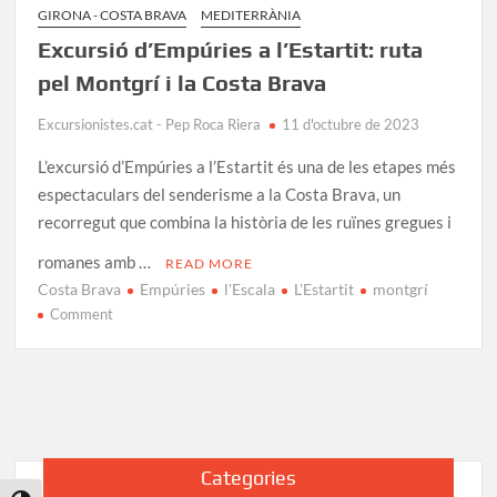
GIRONA - COSTA BRAVA
MEDITERRÀNIA
Excursió d’Empúries a l’Estartit: ruta
pel Montgrí i la Costa Brava
Excursionistes.cat - Pep Roca Riera
11 d'octubre de 2023
L’excursió d’Empúries a l’Estartit és una de les etapes més
espectaculars del senderisme a la Costa Brava, un
recorregut que combina la història de les ruïnes gregues i
romanes amb …
READ MORE
Costa Brava
Empúries
l'Escala
L'Estartit
montgrí
on
Comment
Excursió
d’Empúries
a
l’Estartit:
ruta
pel
Categories
Montgrí