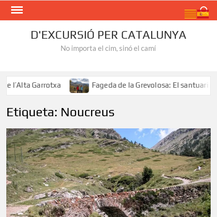
Skip
Search
to
content
D'EXCURSIÓ PER CATALUNYA
No importa el cim, sinó el camí
l’Alta Garrotxa
Fageda de la Grevolosa: El santuari dels
Etiqueta:
Noucreus