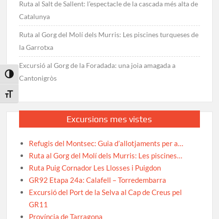
Ruta al Salt de Sallent: l’espectacle de la cascada més alta de
Catalunya
Ruta al Gorg del Molí dels Murris: Les piscines turqueses de
la Garrotxa
Excursió al Gorg de la Foradada: una joia amagada a
Toggle High Contrast
Cantonigròs
Toggle Font size
Excursions mes vistes
Refugis del Montsec: Guia d’allotjaments per a…
Ruta al Gorg del Molí dels Murris: Les piscines…
Ruta Puig Cornador Les Llosses i Puigdon
GR92 Etapa 24a: Calafell – Torredembarra
Excursió del Port de la Selva al Cap de Creus pel
GR11
Província de Tarragona