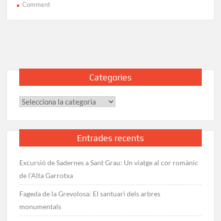
on
Comment
Excursió
al
Pic
de
Noucreus
(2.801
Categories
m)
des
Categories
de
Núria
Entrades recents
Excursió de Sadernes a Sant Grau: Un viatge al cor romànic
de l’Alta Garrotxa
Fageda de la Grevolosa: El santuari dels arbres
monumentals