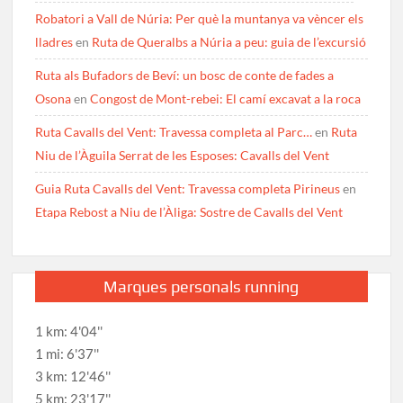
Robatori a Vall de Núria: Per què la muntanya va vèncer els
lladres
en
Ruta de Queralbs a Núria a peu: guia de l’excursió
Ruta als Bufadors de Beví: un bosc de conte de fades a
Osona
en
Congost de Mont-rebei: El camí excavat a la roca
Ruta Cavalls del Vent: Travessa completa al Parc…
en
Ruta
Niu de l’Àguila Serrat de les Esposes: Cavalls del Vent
Guia Ruta Cavalls del Vent: Travessa completa Pirineus
en
Etapa Rebost a Niu de l’Àliga: Sostre de Cavalls del Vent
Marques personals running
1 km: 4'04''
1 mi: 6'37''
3 km: 12'46''
5 km: 23'17''