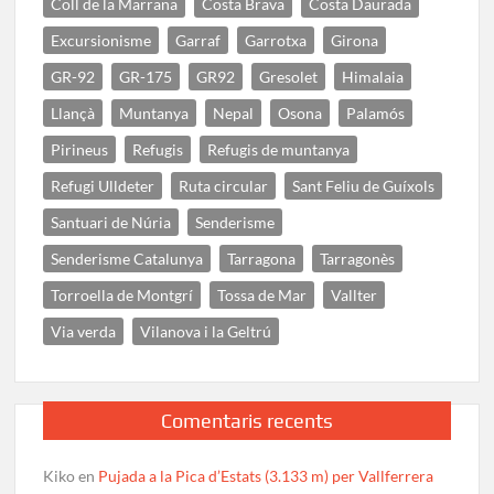
Coll de la Marrana
Costa Brava
Costa Daurada
Excursionisme
Garraf
Garrotxa
Girona
GR-92
GR-175
GR92
Gresolet
Himalaia
Llançà
Muntanya
Nepal
Osona
Palamós
Pirineus
Refugis
Refugis de muntanya
Refugi Ulldeter
Ruta circular
Sant Feliu de Guíxols
Santuari de Núria
Senderisme
Senderisme Catalunya
Tarragona
Tarragonès
Torroella de Montgrí
Tossa de Mar
Vallter
Via verda
Vilanova i la Geltrú
Comentaris recents
Kiko
en
Pujada a la Pica d’Estats (3.133 m) per Vallferrera