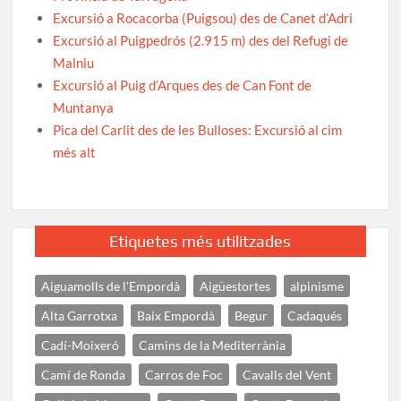
Excursió a Rocacorba (Puigsou) des de Canet d’Adri
Excursió al Puigpedrós (2.915 m) des del Refugi de
Malniu
Excursió al Puig d’Arques des de Can Font de
Muntanya
Pica del Carlit des de les Bulloses: Excursió al cim
més alt
Etiquetes més utilitzades
Aiguamolls de l'Empordà
Aigüestortes
alpinisme
Alta Garrotxa
Baix Empordà
Begur
Cadaqués
Cadí-Moixeró
Camins de la Mediterrània
Camí de Ronda
Carros de Foc
Cavalls del Vent