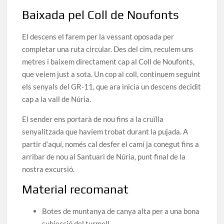
Baixada pel Coll de Noufonts
El descens el farem per la vessant oposada per
completar una ruta circular. Des del cim, reculem uns
metres i baixem directament cap al Coll de Noufonts,
que veiem just a sota. Un cop al coll, continuem seguint
els senyals del GR-11, que ara inicia un descens decidit
cap a la vall de Núria.
El sender ens portarà de nou fins a la cruïlla
senyalitzada que havíem trobat durant la pujada. A
partir d’aquí, només cal desfer el camí ja conegut fins a
arribar de nou al Santuari de Núria, punt final de la
nostra excursió.
Material recomanat
Botes de muntanya de canya alta per a una bona
subjecció del turmell.