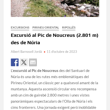
EXCURSIONS
PIRINEU ORIENTAL
RIPOLLÈS
Excursió al Pic de Noucreus (2.801 m)
des de Núria
Albert Barnosell Jordà
11 d'octubre de 2023
L’
excursió al Pic de Noucreus
des del Santuari de
Núria és una de les rutes més emblemàtiques del
Pirineu Oriental, un clàssic per a qualsevol amant de la
muntanya. Aquesta ascensió circular ens recompensa
amb un cim de gairebé 2.800 metres i unes vistes
panoràmiques espectaculars de l’Olla de Núria i els
cims fronterers. Una jornada exigent però inoblidable