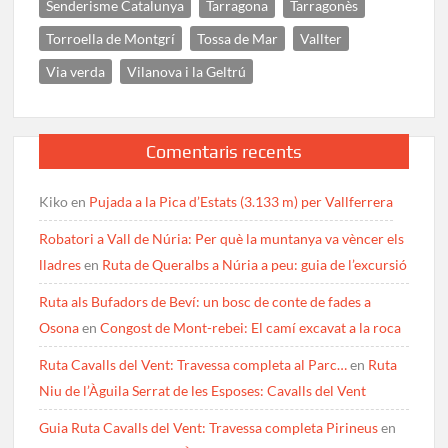
Senderisme Catalunya
Tarragona
Tarragonès
Torroella de Montgrí
Tossa de Mar
Vallter
Via verda
Vilanova i la Geltrú
Comentaris recents
Kiko
en
Pujada a la Pica d’Estats (3.133 m) per Vallferrera
Robatori a Vall de Núria: Per què la muntanya va vèncer els
lladres
en
Ruta de Queralbs a Núria a peu: guia de l’excursió
Ruta als Bufadors de Beví: un bosc de conte de fades a
Osona
en
Congost de Mont-rebei: El camí excavat a la roca
Ruta Cavalls del Vent: Travessa completa al Parc…
en
Ruta
Niu de l’Àguila Serrat de les Esposes: Cavalls del Vent
Guia Ruta Cavalls del Vent: Travessa completa Pirineus
en