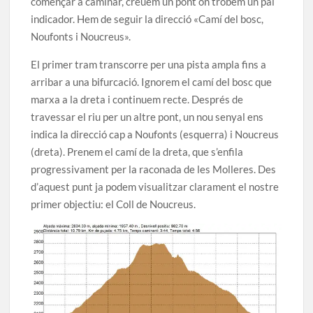
començar a caminar, creuem un pont on trobem un pal
indicador. Hem de seguir la direcció «Camí del bosc,
Noufonts i Noucreus».
El primer tram transcorre per una pista ampla fins a
arribar a una bifurcació. Ignorem el camí del bosc que
marxa a la dreta i continuem recte. Després de
travessar el riu per un altre pont, un nou senyal ens
indica la direcció cap a Noufonts (esquerra) i Noucreus
(dreta). Prenem el camí de la dreta, que s’enfila
progressivament per la raconada de les Molleres. Des
d’aquest punt ja podem visualitzar clarament el nostre
primer objectiu: el Coll de Noucreus.