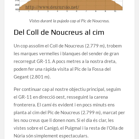
Vistes durant la pujada cap al Pic de Noucreus.
Del Coll de Noucreus al cim
Un cop assolim el Coll de Noucreus (2.779 m), trobem
les marques vermelles i blanques del sender de gran
recorregut GR-11. A pocs metres a la nostra dreta,
podem fer una ràpida visita al Pic de la Fossa del
Gegant (2.801 m).
Per continuar cap al nostre objectiu principal, seguim
el GR-11 en direcció oest, resseguint la carena
fronterera. El camí és evident i en pocs minuts ens
planta al cim del Pic de Noucreus (2.799 m), marcat per
les nou creus que li donen nom. Si el dia és clar, les
vistes sobre el Canigó, el Puigmal i la resta de l’Olla de
Núria són simplement espectaculars.