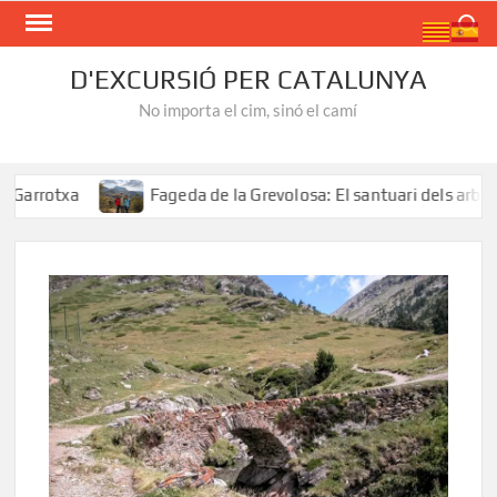
Skip
Search
to
content
D'EXCURSIÓ PER CATALUNYA
No importa el cim, sinó el camí
otxa
Fageda de la Grevolosa: El santuari dels arbres mo