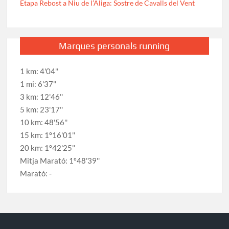
Etapa Rebost a Niu de l’Àliga: Sostre de Cavalls del Vent
Marques personals running
1 km: 4'04''
1 mi: 6'37''
3 km: 12'46''
5 km: 23'17''
10 km: 48'56''
15 km: 1º16'01''
20 km: 1º42'25''
Mitja Marató: 1º48'39''
Marató: -