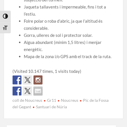
Jaqueta tallavents i impermeable, fins i tot a
l’estiu.
Toggle High Contrast
Folre polar o roba d’abric, ja que l’altitud és
considerable.
Toggle Font size
Gorra, ulleres de sol i protector solar.
Aigua abundant (mínim 1,5 litres) i menjar
energètic.
Mapa de la zona i/o GPS amb el track de la ruta.
(Visited 10.147 times, 1 visits today)
coll de Noucreus
Gr11
Noucreus
Pic de la Fossa
del Gegant
Santuari de Núria