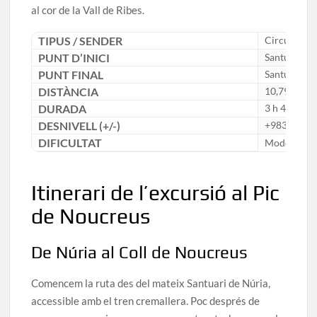
al cor de la Vall de Ribes.
TIPUS / SENDER
Circular / 
PUNT D’INICI
Santuari de
PUNT FINAL
Santuari de
DISTÀNCIA
10,79 km
DURADA
3 h 40 min
DESNIVELL (+/-)
+983 m / -
DIFICULTAT
Moderada
Itinerari de l’excursió al Pic
de Noucreus
De Núria al Coll de Noucreus
Comencem la ruta des del mateix Santuari de Núria,
accessible amb el tren cremallera. Poc després de