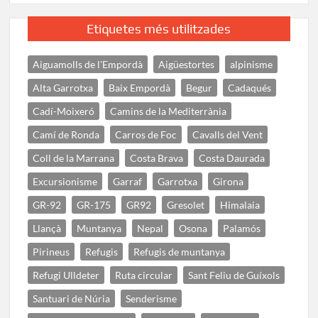
Etiquetes més utilitzades
Aiguamolls de l'Empordà
Aigüestortes
alpinisme
Alta Garrotxa
Baix Empordà
Begur
Cadaqués
Cadí-Moixeró
Camins de la Mediterrània
Camí de Ronda
Carros de Foc
Cavalls del Vent
Coll de la Marrana
Costa Brava
Costa Daurada
Excursionisme
Garraf
Garrotxa
Girona
GR-92
GR-175
GR92
Gresolet
Himalaia
Llançà
Muntanya
Nepal
Osona
Palamós
Pirineus
Refugis
Refugis de muntanya
Refugi Ulldeter
Ruta circular
Sant Feliu de Guíxols
Santuari de Núria
Senderisme